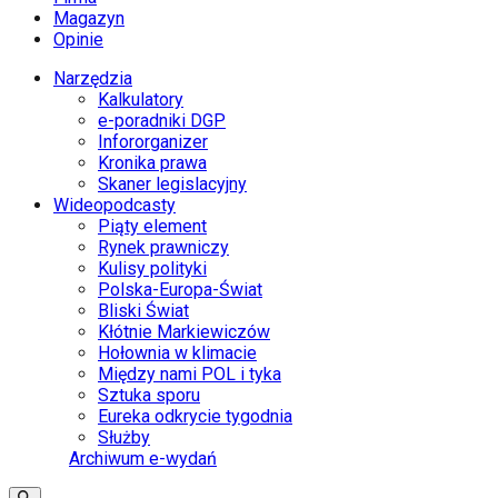
Magazyn
Opinie
Narzędzia
Kalkulatory
e-poradniki DGP
Infororganizer
Kronika prawa
Skaner legislacyjny
Wideopodcasty
Piąty element
Rynek prawniczy
Kulisy polityki
Polska-Europa-Świat
Bliski Świat
Kłótnie Markiewiczów
Hołownia w klimacie
Między nami POL i tyka
Sztuka sporu
Eureka odkrycie tygodnia
Służby
Archiwum e-wydań