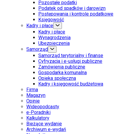
Pozostałe podatki
Podatek od spadków i darowizn
Postępowania i kontrole podatkowe
Księgowość
Kadry i płace
Kadry i płace
Wynagrodzenia
Ubezpieczenia
Samorząd
Samorząd terytorialny i finanse
Cyfryzacja i e-usługi publiczne
Zamówienia publiczne
Gospodarka komunalna
Opieka społeczna
Kadry i księgowość budżetowa
Firma
Magazyn
Opinie
Wideopodcasty
e-Poradniki
Kalkulatory
Bieżące wydanie
Archiwum e-wydań