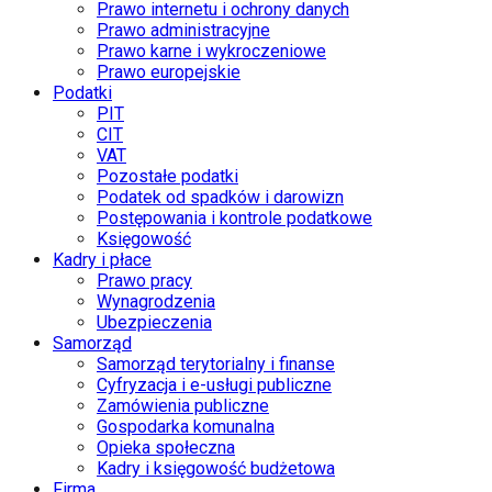
Prawo internetu i ochrony danych
Prawo administracyjne
Prawo karne i wykroczeniowe
Prawo europejskie
Podatki
PIT
CIT
VAT
Pozostałe podatki
Podatek od spadków i darowizn
Postępowania i kontrole podatkowe
Księgowość
Kadry i płace
Prawo pracy
Wynagrodzenia
Ubezpieczenia
Samorząd
Samorząd terytorialny i finanse
Cyfryzacja i e-usługi publiczne
Zamówienia publiczne
Gospodarka komunalna
Opieka społeczna
Kadry i księgowość budżetowa
Firma