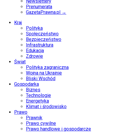
Newslettery
Prenumerata
GazetaPrawna.pl →
Kraj
Polityka
Społeczeństwo
Bezpieczeństwo
Infrastruktura
Edukacja
Zdrowie
Świat
Polityka zagraniczna
Wojna na Ukrainie
Bliski Wschód
Gospodarka
Biznes
Technologie
Energetyka
Klimat i środowisko
Prawo
Prawnik
Prawo cywilne
Prawo handlowe i gospodarcze