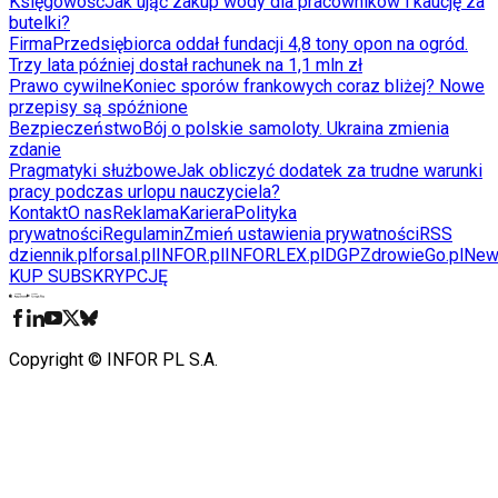
Księgowość
Jak ująć zakup wody dla pracowników i kaucję za
butelki?
Firma
Przedsiębiorca oddał fundacji 4,8 tony opon na ogród.
Trzy lata później dostał rachunek na 1,1 mln zł
Prawo cywilne
Koniec sporów frankowych coraz bliżej? Nowe
przepisy są spóźnione
Bezpieczeństwo
Bój o polskie samoloty. Ukraina zmienia
zdanie
Pragmatyki służbowe
Jak obliczyć dodatek za trudne warunki
pracy podczas urlopu nauczyciela?
Kontakt
O nas
Reklama
Kariera
Polityka
prywatności
Regulamin
Zmień ustawienia prywatności
RSS
dziennik.pl
forsal.pl
INFOR.pl
INFORLEX.pl
DGP
ZdrowieGo.pl
New
KUP SUBSKRYPCJĘ
Pobierz w
Pobierz z
Copyright © INFOR PL S.A.