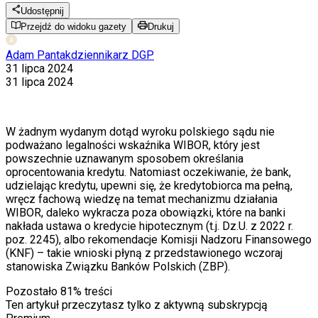
Udostępnij
Przejdź do widoku gazety
Drukuj
Adam Pantak
dziennikarz DGP
31 lipca 2024
31 lipca 2024
W żadnym wydanym dotąd wyroku polskiego sądu nie
podważano legalności wskaźnika WIBOR, który jest
powszechnie uznawanym sposobem określania
oprocentowania kredytu. Natomiast oczekiwanie, że bank,
udzielając kredytu, upewni się, że kredytobiorca ma pełną,
wręcz fachową wiedzę na temat mechanizmu działania
WIBOR, daleko wykracza poza obowiązki, które na banki
nakłada ustawa o kredycie hipotecznym (t.j. Dz.U. z 2022 r.
poz. 2245), albo rekomendacje Komisji Nadzoru Finansowego
(KNF) – takie wnioski płyną z przedstawionego wczoraj
stanowiska Związku Banków Polskich (ZBP).
Pozostało
81
% treści
Ten artykuł przeczytasz tylko z aktywną subskrypcją