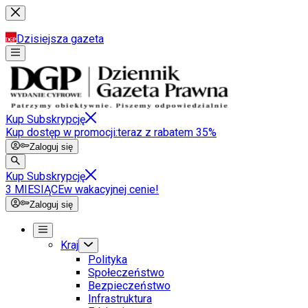
Dzisiejsza gazeta
Kup Subskrypcję
Kup dostęp w promocji:
teraz z rabatem 35%
Zaloguj się
Kup Subskrypcję
3 MIESIĄCE
w wakacyjnej cenie!
Zaloguj się
Kraj
Polityka
Społeczeństwo
Bezpieczeństwo
Infrastruktura