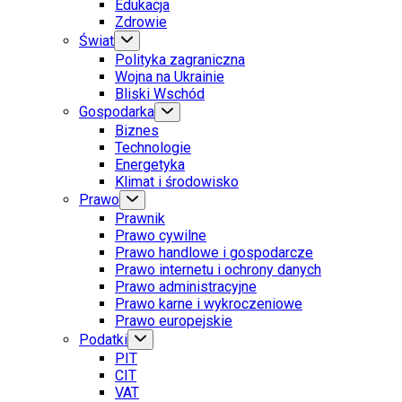
Edukacja
Zdrowie
Świat
Polityka zagraniczna
Wojna na Ukrainie
Bliski Wschód
Gospodarka
Biznes
Technologie
Energetyka
Klimat i środowisko
Prawo
Prawnik
Prawo cywilne
Prawo handlowe i gospodarcze
Prawo internetu i ochrony danych
Prawo administracyjne
Prawo karne i wykroczeniowe
Prawo europejskie
Podatki
PIT
CIT
VAT