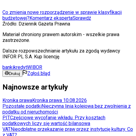
Co zmienia nowe rozporządzenie w sprawie klasyfikacji
budżetowej?
Komentarz eksperta
Sprawdź
Źródło:
Dziennik Gazeta Prawna
Materiał chroniony prawem autorskim - wszelkie prawa
zastrzeżone.
Dalsze rozpowszechnianie artykułu za zgodą wydawcy
INFOR PL S.A. Kup licencję.
banki
kredyt
WIBOR
Zgłoś błąd
Drukuj
Najnowsze artykuły
Kronika prawa
Kronika prawa 10.08.2026
Pozostałe podatki
Nieczynna linia kolejowa bez zwolnienia z
podatku od nieruchomości
PIT
Częściowe wycofanie wkładu. Przy kosztach
podatkowych liczy się wartość bilansowa
VAT
Nieodpłatne przekazanie praw przez instytucję kultury. Co
z VAT?