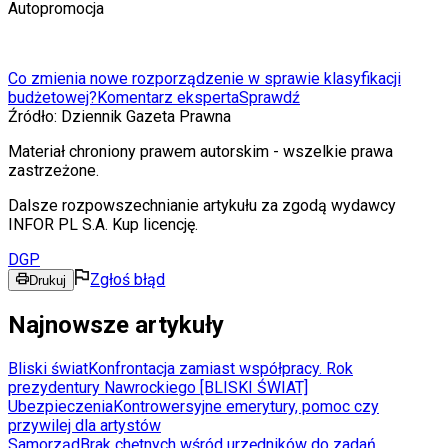
Autopromocja
Co zmienia nowe rozporządzenie w sprawie klasyfikacji
budżetowej?
Komentarz eksperta
Sprawdź
Źródło:
Dziennik Gazeta Prawna
Materiał chroniony prawem autorskim - wszelkie prawa
zastrzeżone.
Dalsze rozpowszechnianie artykułu za zgodą wydawcy
INFOR PL S.A. Kup licencję.
DGP
Zgłoś błąd
Drukuj
Najnowsze artykuły
Bliski świat
Konfrontacja zamiast współpracy. Rok
prezydentury Nawrockiego [BLISKI ŚWIAT]
Ubezpieczenia
Kontrowersyjne emerytury, pomoc czy
przywilej dla artystów
Samorząd
Brak chętnych wśród urzędników do zadań