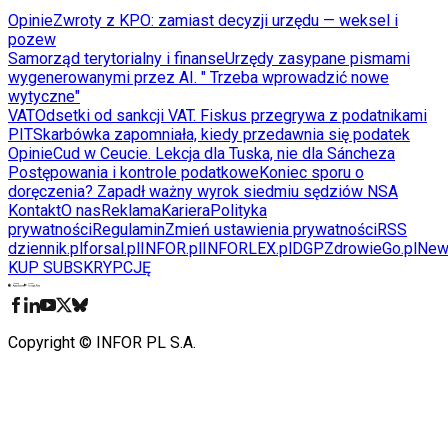
Opinie
Zwroty z KPO: zamiast decyzji urzędu — weksel i
pozew
Samorząd terytorialny i finanse
Urzędy zasypane pismami
wygenerowanymi przez AI. " Trzeba wprowadzić nowe
wytyczne"
VAT
Odsetki od sankcji VAT. Fiskus przegrywa z podatnikami
PIT
Skarbówka zapomniała, kiedy przedawnia się podatek
Opinie
Cud w Ceucie. Lekcja dla Tuska, nie dla Sáncheza
Postępowania i kontrole podatkowe
Koniec sporu o
doręczenia? Zapadł ważny wyrok siedmiu sędziów NSA
Kontakt
O nas
Reklama
Kariera
Polityka
prywatności
Regulamin
Zmień ustawienia prywatności
RSS
dziennik.pl
forsal.pl
INFOR.pl
INFORLEX.pl
DGP
ZdrowieGo.pl
New
KUP SUBSKRYPCJĘ
Pobierz w
Pobierz z
Copyright © INFOR PL S.A.