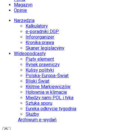
Magazyn
Opinie
Narzędzia
Kalkulatory
e-poradniki DGP
Infororganizer
Kronika prawa
Skaner legislacyjny
Wideopodcasty
Piąty element
Rynek prawniczy
Kulisy polityki
Polska-Europa-Świat
Bliski Świat
Kłótnie Markiewiczów
Hołownia w klimacie
Między nami POL i tyka
Sztuka sporu
Eureka odkrycie tygodnia
Służby
Archiwum e-wydań