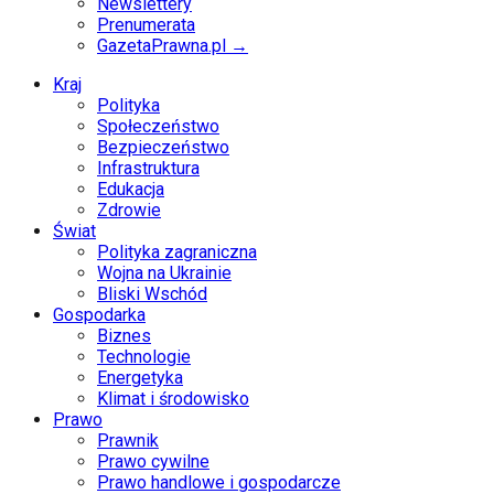
Newslettery
Prenumerata
GazetaPrawna.pl →
Kraj
Polityka
Społeczeństwo
Bezpieczeństwo
Infrastruktura
Edukacja
Zdrowie
Świat
Polityka zagraniczna
Wojna na Ukrainie
Bliski Wschód
Gospodarka
Biznes
Technologie
Energetyka
Klimat i środowisko
Prawo
Prawnik
Prawo cywilne
Prawo handlowe i gospodarcze