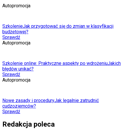
Autopromocja
Szkolenie
Jak przygotować się do zmian w klasyfikacji
budżetowej?
Sprawdź
Autopromocja
Szkolenie online: Praktyczne aspekty po wdrożeniu
Jakich
błędów unikać?
Sprawdź
Autopromocja
Nowe zasady i procedury
Jak legalnie zatrudnić
cudzoziemców?
Sprawdź
Redakcja poleca