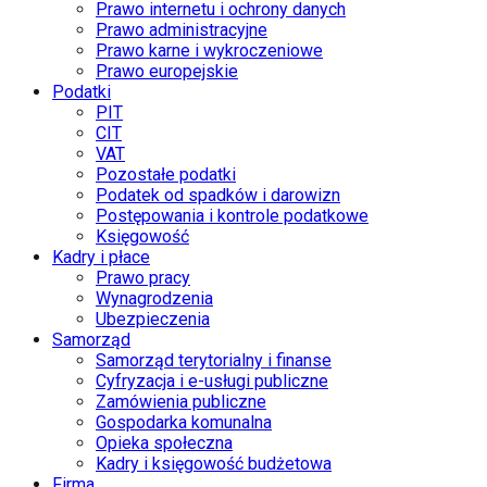
Prawo internetu i ochrony danych
Prawo administracyjne
Prawo karne i wykroczeniowe
Prawo europejskie
Podatki
PIT
CIT
VAT
Pozostałe podatki
Podatek od spadków i darowizn
Postępowania i kontrole podatkowe
Księgowość
Kadry i płace
Prawo pracy
Wynagrodzenia
Ubezpieczenia
Samorząd
Samorząd terytorialny i finanse
Cyfryzacja i e-usługi publiczne
Zamówienia publiczne
Gospodarka komunalna
Opieka społeczna
Kadry i księgowość budżetowa
Firma