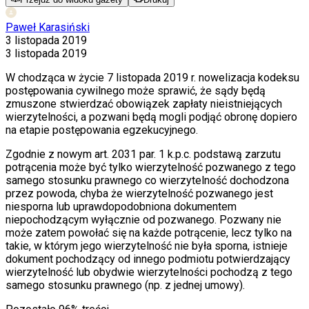
Paweł Karasiński
3 listopada 2019
3 listopada 2019
W chodząca w życie 7 listopada 2019 r. nowelizacja kodeksu
postępowania cywilnego może sprawić, że sądy będą
zmuszone stwierdzać obowiązek zapłaty nieistniejących
wierzytelności, a pozwani będą mogli podjąć obronę dopiero
na etapie postępowania egzekucyjnego.
Zgodnie z nowym art. 203
1
par. 1 k.p.c. podstawą zarzutu
potrącenia może być tylko wierzytelność pozwanego z tego
samego stosunku prawnego co wierzytelność dochodzona
przez powoda, chyba że wierzytelność pozwanego jest
niesporna lub uprawdopodobniona dokumentem
niepochodzącym wyłącznie od pozwanego. Pozwany nie
może zatem powołać się na każde potrącenie, lecz tylko na
takie, w którym jego wierzytelność nie była sporna, istnieje
dokument pochodzący od innego podmiotu potwierdzający
wierzytelność lub obydwie wierzytelności pochodzą z tego
samego stosunku prawnego (np. z jednej umowy).