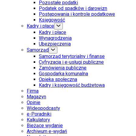
Pozostałe podatki
Podatek od spadków i darowizn
Postępowania i kontrole podatkowe
Księgowość
Kadry i płace
Kadry i płace
Wynagrodzenia
Ubezpieczenia
Samorząd
Samorząd terytorialny i finanse
Cyfryzacja i e-usługi publiczne
Zamówienia publiczne
Gospodarka komunalna
Opieka społeczna
Kadry i księgowość budżetowa
Firma
Magazyn
Opinie
Wideopodcasty
e-Poradniki
Kalkulatory
Bieżące wydanie
Archiwum e-wydań