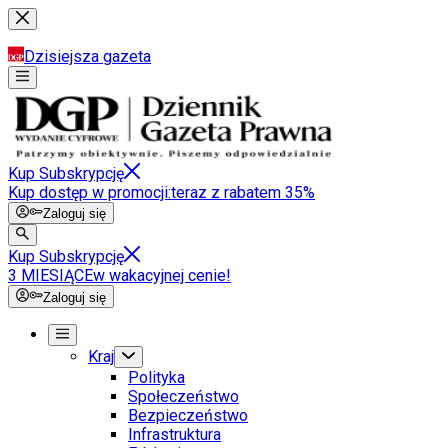
Dzisiejsza gazeta
Kup Subskrypcję
Kup dostęp w promocji:
teraz z rabatem 35%
Zaloguj się
Kup Subskrypcję
3 MIESIĄCE
w wakacyjnej cenie!
Zaloguj się
Kraj
Polityka
Społeczeństwo
Bezpieczeństwo
Infrastruktura