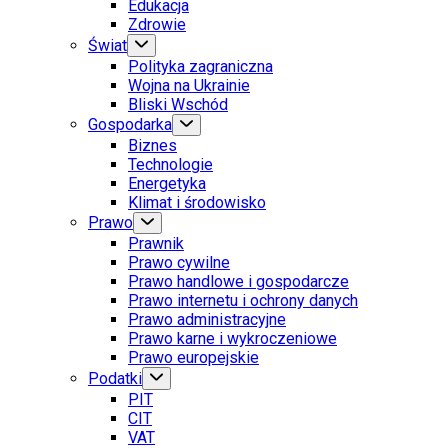
Edukacja
Zdrowie
Świat
Polityka zagraniczna
Wojna na Ukrainie
Bliski Wschód
Gospodarka
Biznes
Technologie
Energetyka
Klimat i środowisko
Prawo
Prawnik
Prawo cywilne
Prawo handlowe i gospodarcze
Prawo internetu i ochrony danych
Prawo administracyjne
Prawo karne i wykroczeniowe
Prawo europejskie
Podatki
PIT
CIT
VAT