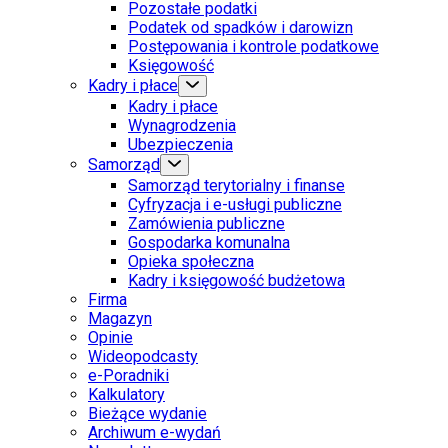
Pozostałe podatki
Podatek od spadków i darowizn
Postępowania i kontrole podatkowe
Księgowość
Kadry i płace
Kadry i płace
Wynagrodzenia
Ubezpieczenia
Samorząd
Samorząd terytorialny i finanse
Cyfryzacja i e-usługi publiczne
Zamówienia publiczne
Gospodarka komunalna
Opieka społeczna
Kadry i księgowość budżetowa
Firma
Magazyn
Opinie
Wideopodcasty
e-Poradniki
Kalkulatory
Bieżące wydanie
Archiwum e-wydań