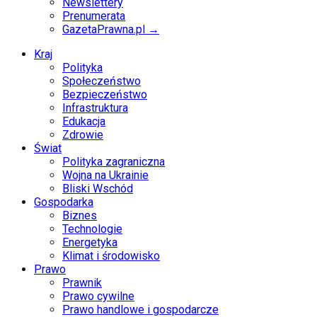
Newslettery
Prenumerata
GazetaPrawna.pl →
Kraj
Polityka
Społeczeństwo
Bezpieczeństwo
Infrastruktura
Edukacja
Zdrowie
Świat
Polityka zagraniczna
Wojna na Ukrainie
Bliski Wschód
Gospodarka
Biznes
Technologie
Energetyka
Klimat i środowisko
Prawo
Prawnik
Prawo cywilne
Prawo handlowe i gospodarcze