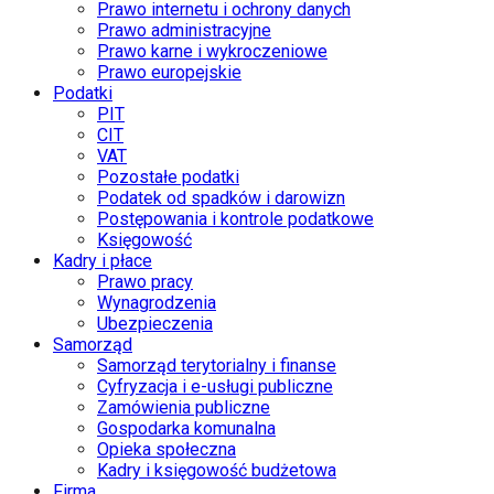
Prawo internetu i ochrony danych
Prawo administracyjne
Prawo karne i wykroczeniowe
Prawo europejskie
Podatki
PIT
CIT
VAT
Pozostałe podatki
Podatek od spadków i darowizn
Postępowania i kontrole podatkowe
Księgowość
Kadry i płace
Prawo pracy
Wynagrodzenia
Ubezpieczenia
Samorząd
Samorząd terytorialny i finanse
Cyfryzacja i e-usługi publiczne
Zamówienia publiczne
Gospodarka komunalna
Opieka społeczna
Kadry i księgowość budżetowa
Firma