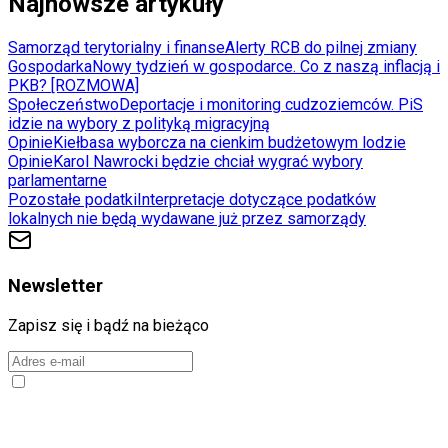
Najnowsze artykuły
Samorząd terytorialny i finanse
Alerty RCB do pilnej zmiany
Gospodarka
Nowy tydzień w gospodarce. Co z naszą inflacją i
PKB? [ROZMOWA]
Społeczeństwo
Deportacje i monitoring cudzoziemców. PiS
idzie na wybory z polityką migracyjną
Opinie
Kiełbasa wyborcza na cienkim budżetowym lodzie
Opinie
Karol Nawrocki będzie chciał wygrać wybory
parlamentarne
Pozostałe podatki
Interpretacje dotyczące podatków
lokalnych nie będą wydawane już przez samorządy
Newsletter
Zapisz się i bądź na bieżąco