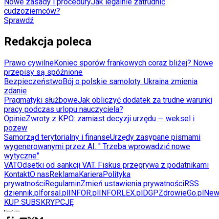
Nowe zasady i procedury
Jak legalnie zatrudnić
cudzoziemców?
Sprawdź
Redakcja poleca
Prawo cywilne
Koniec sporów frankowych coraz bliżej? Nowe
przepisy są spóźnione
Bezpieczeństwo
Bój o polskie samoloty. Ukraina zmienia
zdanie
Pragmatyki służbowe
Jak obliczyć dodatek za trudne warunki
pracy podczas urlopu nauczyciela?
Opinie
Zwroty z KPO: zamiast decyzji urzędu — weksel i
pozew
Samorząd terytorialny i finanse
Urzędy zasypane pismami
wygenerowanymi przez AI. " Trzeba wprowadzić nowe
wytyczne"
VAT
Odsetki od sankcji VAT. Fiskus przegrywa z podatnikami
Kontakt
O nas
Reklama
Kariera
Polityka
prywatności
Regulamin
Zmień ustawienia prywatności
RSS
dziennik.pl
forsal.pl
INFOR.pl
INFORLEX.pl
DGP
ZdrowieGo.pl
New
KUP SUBSKRYPCJĘ
Pobierz w
Pobierz z