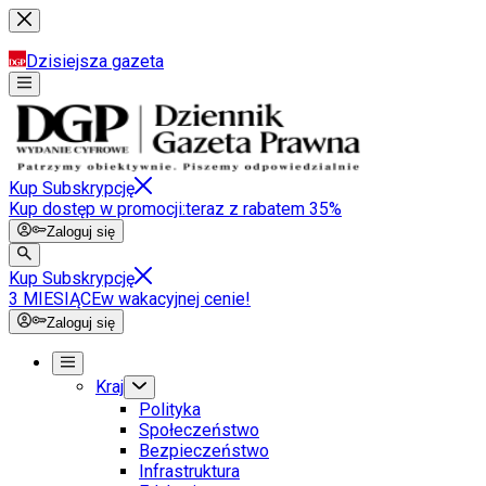
Dzisiejsza gazeta
Kup Subskrypcję
Kup dostęp w promocji:
teraz z rabatem 35%
Zaloguj się
Kup Subskrypcję
3 MIESIĄCE
w wakacyjnej cenie!
Zaloguj się
Kraj
Polityka
Społeczeństwo
Bezpieczeństwo
Infrastruktura