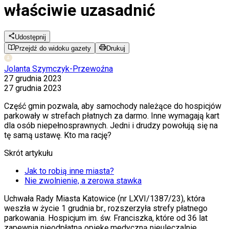
właściwie uzasadnić
Udostępnij
Przejdź do widoku gazety
Drukuj
Jolanta Szymczyk-Przewoźna
27 grudnia 2023
27 grudnia 2023
Część gmin pozwala, aby samochody należące do hospicjów
parkowały w strefach płatnych za darmo. Inne wymagają kart
dla osób niepełnosprawnych. Jedni i drudzy powołują się na
tę samą ustawę. Kto ma rację?
Skrót artykułu
Jak to robią inne miasta?
Nie zwolnienie, a zerowa stawka
Uchwała Rady Miasta Katowice (nr LXVI/1387/23), która
weszła w życie 1 grudnia br., rozszerzyła strefy płatnego
parkowania. Hospicjum im. św. Franciszka, które od 36 lat
zapewnia nieodpłatną opiekę medyczną nieuleczalnie