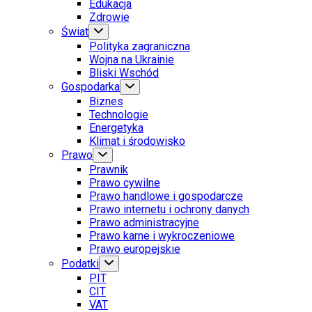
Edukacja
Zdrowie
Świat
Polityka zagraniczna
Wojna na Ukrainie
Bliski Wschód
Gospodarka
Biznes
Technologie
Energetyka
Klimat i środowisko
Prawo
Prawnik
Prawo cywilne
Prawo handlowe i gospodarcze
Prawo internetu i ochrony danych
Prawo administracyjne
Prawo karne i wykroczeniowe
Prawo europejskie
Podatki
PIT
CIT
VAT