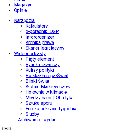
Magazyn
Opinie
Narzędzia
Kalkulatory
e-poradniki DGP
Infororganizer
Kronika prawa
Skaner legislacyjny
Wideopodcasty
Piąty element
Rynek prawniczy
Kulisy polityki
Polska-Europa-Świat
Bliski Świat
Kłótnie Markiewiczów
Hołownia w klimacie
Między nami POL i tyka
Sztuka sporu
Eureka odkrycie tygodnia
Służby
Archiwum e-wydań