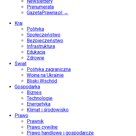
Newslettery
Prenumerata
GazetaPrawna.pl →
Kraj
Polityka
Społeczeństwo
Bezpieczeństwo
Infrastruktura
Edukacja
Zdrowie
Świat
Polityka zagraniczna
Wojna na Ukrainie
Bliski Wschód
Gospodarka
Biznes
Technologie
Energetyka
Klimat i środowisko
Prawo
Prawnik
Prawo cywilne
Prawo handlowe i gospodarcze