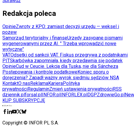
Sprawdź
Redakcja poleca
Opinie
Zwroty z KPO: zamiast decyzji urzędu — weksel i
pozew
Samorząd terytorialny i finanse
Urzędy zasypane pismami
wygenerowanymi przez AI. " Trzeba wprowadzić nowe
wytyczne"
VAT
Odsetki od sankcji VAT. Fiskus przegrywa z podatnikami
PIT
Skarbówka zapomniała, kiedy przedawnia się podatek
Opinie
Cud w Ceucie. Lekcja dla Tuska, nie dla Sáncheza
Postępowania i kontrole podatkowe
Koniec sporu o
doręczenia? Zapadł ważny wyrok siedmiu sędziów NSA
Kontakt
O nas
Reklama
Kariera
Polityka
prywatności
Regulamin
Zmień ustawienia prywatności
RSS
dziennik.pl
forsal.pl
INFOR.pl
INFORLEX.pl
DGP
ZdrowieGo.pl
New
KUP SUBSKRYPCJĘ
Pobierz w
Pobierz z
Copyright © INFOR PL S.A.