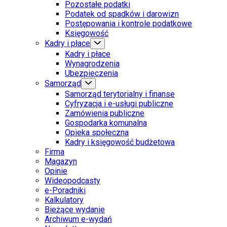
Pozostałe podatki
Podatek od spadków i darowizn
Postępowania i kontrole podatkowe
Księgowość
Kadry i płace
Kadry i płace
Wynagrodzenia
Ubezpieczenia
Samorząd
Samorząd terytorialny i finanse
Cyfryzacja i e-usługi publiczne
Zamówienia publiczne
Gospodarka komunalna
Opieka społeczna
Kadry i księgowość budżetowa
Firma
Magazyn
Opinie
Wideopodcasty
e-Poradniki
Kalkulatory
Bieżące wydanie
Archiwum e-wydań