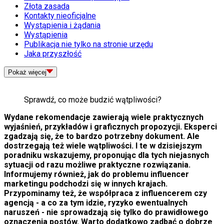
Złota zasada
Kontakty nieoficjalne
Wystąpienia i żądania
Wystąpienia
Publikacja nie tylko na stronie urzędu
Jaka przyszłość
Pokaż
więcej
Sprawdź, co może budzić wątpliwości?
Wydane rekomendacje zawierają wiele praktycznych
wyjaśnień, przykład
ó
w i graficznych propozycji. Eksperci
zgadzają się, że to bardzo potrzebny dokument. Ale
dostrzegają też wiele wątpliwości. I te w dzisiejszym
poradniku wskazujemy, proponując dla tych niejasnych
sytuacji od razu możliwe praktyczne rozwiązania.
Informujemy r
ó
wnież, jak do problemu influencer
marketingu podchodzi się w innych krajach.
Przypominamy też, że wsp
ó
łpraca z influencerem czy
agencją - a co za tym idzie, ryzyko ewentualnych
naruszeń - nie sprowadzają się tylko do prawidłowego
oznaczenia post
ó
w. Warto dodatkowo zadbać o dobrze