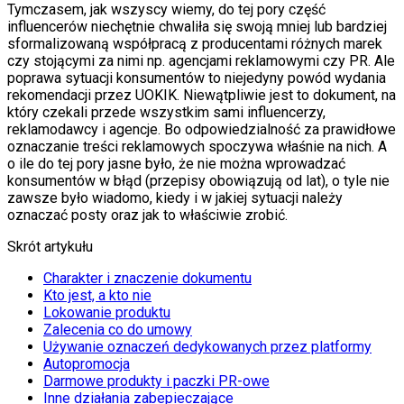
Tymczasem, jak wszyscy wiemy, do tej pory część
influencerów niechętnie chwaliła się swoją mniej lub bardziej
sformalizowaną współpracą z producentami różnych marek
czy stojącymi za nimi np. agencjami reklamowymi czy PR. Ale
poprawa sytuacji konsumentów to niejedyny powód wydania
rekomendacji przez UOKIK. Niewątpliwie jest to dokument, na
który czekali przede wszystkim sami influencerzy,
reklamodawcy i agencje. Bo odpowiedzialność za prawidłowe
oznaczanie treści reklamowych spoczywa właśnie na nich. A
o ile do tej pory jasne było, że nie można wprowadzać
konsumentów w błąd (przepisy obowiązują od lat), o tyle nie
zawsze było wiadomo, kiedy i w jakiej sytuacji należy
oznaczać posty oraz jak to właściwie zrobić.
Skrót artykułu
Charakter i znaczenie dokumentu
Kto jest, a kto nie
Lokowanie produktu
Zalecenia co do umowy
Używanie oznaczeń dedykowanych przez platformy
Autopromocja
Darmowe produkty i paczki PR-owe
Inne działania zabepieczające