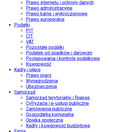
Prawo internetu i ochrony danych
Prawo administracyjne
Prawo karne i wykroczeniowe
Prawo europejskie
Podatki
PIT
CIT
VAT
Pozostałe podatki
Podatek od spadków i darowizn
Postępowania i kontrole podatkowe
Księgowość
Kadry i płace
Prawo pracy
Wynagrodzenia
Ubezpieczenia
Samorząd
Samorząd terytorialny i finanse
Cyfryzacja i e-usługi publiczne
Zamówienia publiczne
Gospodarka komunalna
Opieka społeczna
Kadry i księgowość budżetowa
Firma