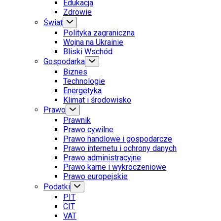
Edukacja
Zdrowie
Świat
Polityka zagraniczna
Wojna na Ukrainie
Bliski Wschód
Gospodarka
Biznes
Technologie
Energetyka
Klimat i środowisko
Prawo
Prawnik
Prawo cywilne
Prawo handlowe i gospodarcze
Prawo internetu i ochrony danych
Prawo administracyjne
Prawo karne i wykroczeniowe
Prawo europejskie
Podatki
PIT
CIT
VAT