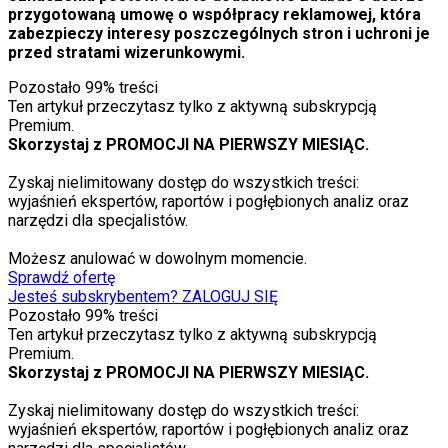
przygotowaną umowę o wsp
ó
łpracy reklamowej, kt
ó
ra
zabezpieczy interesy poszczeg
ó
lnych stron i uchroni je
przed stratami wizerunkowymi.
Pozostało
99
% treści
Ten artykuł przeczytasz tylko z aktywną subskrypcją
Premium.
Skorzystaj z PROMOCJI NA PIERWSZY MIESIĄC.
Zyskaj nielimitowany dostęp do wszystkich treści:
wyjaśnień ekspertów, raportów i pogłębionych analiz oraz
narzędzi dla specjalistów.
Możesz anulować w dowolnym momencie.
Sprawdź ofertę
Jesteś subskrybentem? ZALOGUJ SIĘ
Pozostało
99
% treści
Ten artykuł przeczytasz tylko z aktywną subskrypcją
Premium.
Skorzystaj z PROMOCJI NA PIERWSZY MIESIĄC.
Zyskaj nielimitowany dostęp do wszystkich treści:
wyjaśnień ekspertów, raportów i pogłębionych analiz oraz