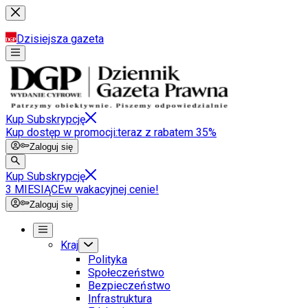
Dzisiejsza gazeta
Kup Subskrypcję
Kup dostęp w promocji:
teraz z rabatem 35%
Zaloguj się
Kup Subskrypcję
3 MIESIĄCE
w wakacyjnej cenie!
Zaloguj się
Kraj
Polityka
Społeczeństwo
Bezpieczeństwo
Infrastruktura