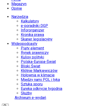
Magazyn
Opinie
Narzędzia
Kalkulatory
e-poradniki DGP
Infororganizer
Kronika prawa
Skaner legislacyjny
Wideopodcasty
Piąty element
Rynek prawniczy
Kulisy polityki
Polska-Europa-Świat
Bliski Świat
Kłótnie Markiewiczów
Hołownia w klimacie
Między nami POL i tyka
Sztuka sporu
Eureka odkrycie tygodnia
Służby
Archiwum e-wydań