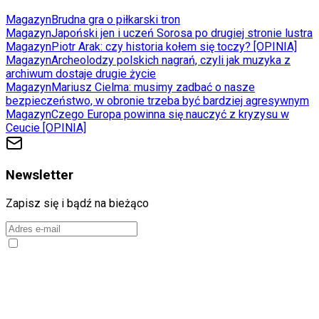
Magazyn
Brudna gra o piłkarski tron
Magazyn
Japoński jen i uczeń Sorosa po drugiej stronie lustra
Magazyn
Piotr Arak: czy historia kołem się toczy? [OPINIA]
Magazyn
Archeolodzy polskich nagrań, czyli jak muzyka z
archiwum dostaje drugie życie
Magazyn
Mariusz Cielma: musimy zadbać o nasze
bezpieczeństwo, w obronie trzeba być bardziej agresywnym
Magazyn
Czego Europa powinna się nauczyć z kryzysu w
Ceucie [OPINIA]
Newsletter
Zapisz się i bądź na bieżąco