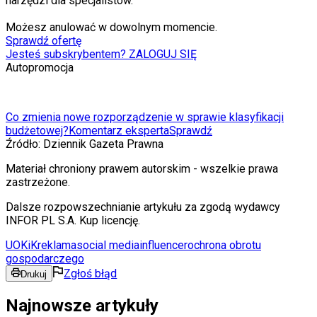
narzędzi dla specjalistów.
Możesz anulować w dowolnym momencie.
Sprawdź ofertę
Jesteś subskrybentem? ZALOGUJ SIĘ
Autopromocja
Co zmienia nowe rozporządzenie w sprawie klasyfikacji
budżetowej?
Komentarz eksperta
Sprawdź
Źródło:
Dziennik Gazeta Prawna
Materiał chroniony prawem autorskim - wszelkie prawa
zastrzeżone.
Dalsze rozpowszechnianie artykułu za zgodą wydawcy
INFOR PL S.A. Kup licencję.
UOKiK
reklama
social media
influencer
ochrona obrotu
gospodarczego
Zgłoś błąd
Drukuj
Najnowsze artykuły