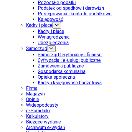
Pozostałe podatki
Podatek od spadków i darowizn
Postępowania i kontrole podatkowe
Księgowość
Kadry i płace
Kadry i płace
Wynagrodzenia
Ubezpieczenia
Samorząd
Samorząd terytorialny i finanse
Cyfryzacja i e-usługi publiczne
Zamówienia publiczne
Gospodarka komunalna
Opieka społeczna
Kadry i księgowość budżetowa
Firma
Magazyn
Opinie
Wideopodcasty
e-Poradniki
Kalkulatory
Bieżące wydanie
Archiwum e-wydań