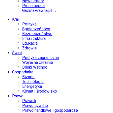
Newslettery
Prenumerata
GazetaPrawna.pl →
Kraj
Polityka
Społeczeństwo
Bezpieczeństwo
Infrastruktura
Edukacja
Zdrowie
Świat
Polityka zagraniczna
Wojna na Ukrainie
Bliski Wschód
Gospodarka
Biznes
Technologie
Energetyka
Klimat i środowisko
Prawo
Prawnik
Prawo cywilne
Prawo handlowe i gospodarcze