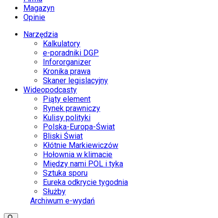
Magazyn
Opinie
Narzędzia
Kalkulatory
e-poradniki DGP
Infororganizer
Kronika prawa
Skaner legislacyjny
Wideopodcasty
Piąty element
Rynek prawniczy
Kulisy polityki
Polska-Europa-Świat
Bliski Świat
Kłótnie Markiewiczów
Hołownia w klimacie
Między nami POL i tyka
Sztuka sporu
Eureka odkrycie tygodnia
Służby
Archiwum e-wydań