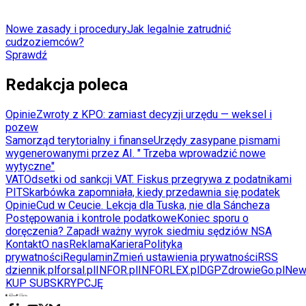
Nowe zasady i procedury
Jak legalnie zatrudnić
cudzoziemców?
Sprawdź
Redakcja poleca
Opinie
Zwroty z KPO: zamiast decyzji urzędu — weksel i
pozew
Samorząd terytorialny i finanse
Urzędy zasypane pismami
wygenerowanymi przez AI. " Trzeba wprowadzić nowe
wytyczne"
VAT
Odsetki od sankcji VAT. Fiskus przegrywa z podatnikami
PIT
Skarbówka zapomniała, kiedy przedawnia się podatek
Opinie
Cud w Ceucie. Lekcja dla Tuska, nie dla Sáncheza
Postępowania i kontrole podatkowe
Koniec sporu o
doręczenia? Zapadł ważny wyrok siedmiu sędziów NSA
Kontakt
O nas
Reklama
Kariera
Polityka
prywatności
Regulamin
Zmień ustawienia prywatności
RSS
dziennik.pl
forsal.pl
INFOR.pl
INFORLEX.pl
DGP
ZdrowieGo.pl
New
KUP SUBSKRYPCJĘ
Pobierz w
Pobierz z