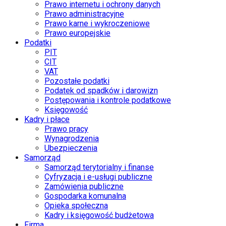
Prawo internetu i ochrony danych
Prawo administracyjne
Prawo karne i wykroczeniowe
Prawo europejskie
Podatki
PIT
CIT
VAT
Pozostałe podatki
Podatek od spadków i darowizn
Postępowania i kontrole podatkowe
Księgowość
Kadry i płace
Prawo pracy
Wynagrodzenia
Ubezpieczenia
Samorząd
Samorząd terytorialny i finanse
Cyfryzacja i e-usługi publiczne
Zamówienia publiczne
Gospodarka komunalna
Opieka społeczna
Kadry i księgowość budżetowa
Firma