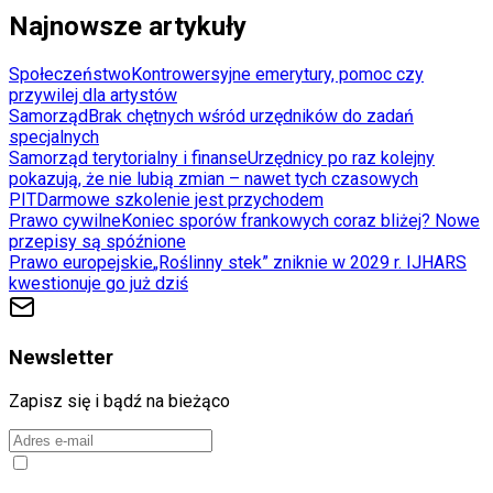
Najnowsze artykuły
Społeczeństwo
Kontrowersyjne emerytury, pomoc czy
przywilej dla artystów
Samorząd
Brak chętnych wśród urzędników do zadań
specjalnych
Samorząd terytorialny i finanse
Urzędnicy po raz kolejny
pokazują, że nie lubią zmian – nawet tych czasowych
PIT
Darmowe szkolenie jest przychodem
Prawo cywilne
Koniec sporów frankowych coraz bliżej? Nowe
przepisy są spóźnione
Prawo europejskie
„Roślinny stek” zniknie w 2029 r. IJHARS
kwestionuje go już dziś
Newsletter
Zapisz się i bądź na bieżąco