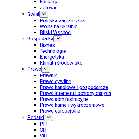
Edukacja
Zdrowie
Świat
Polityka zagraniczna
Wojna na Ukrainie
Bliski Wschód
Gospodarka
Biznes
Technologie
Energetyka
Klimat i środowisko
Prawo
Prawnik
Prawo cywilne
Prawo handlowe i gospodarcze
Prawo internetu i ochrony danych
Prawo administracyjne
Prawo karne i wykroczeniowe
Prawo europejskie
Podatki
PIT
CIT
VAT