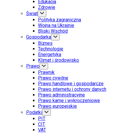
Edukacja
Zdrowie
Świat
Polityka zagraniczna
Wojna na Ukrainie
Bliski Wschód
Gospodarka
Biznes
Technologie
Energetyka
Klimat i środowisko
Prawo
Prawnik
Prawo cywilne
Prawo handlowe i gospodarcze
Prawo internetu i ochrony danych
Prawo administracyjne
Prawo karne i wykroczeniowe
Prawo europejskie
Podatki
PIT
CIT
VAT