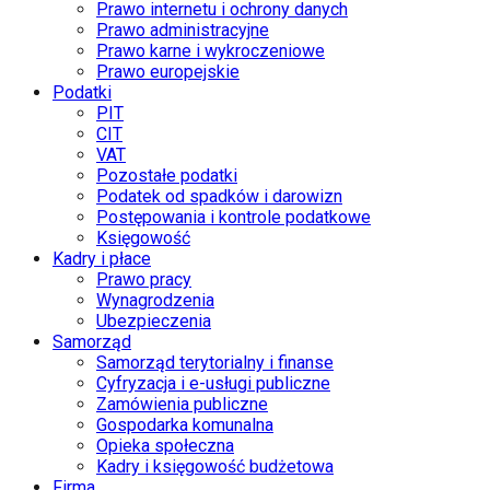
Prawo internetu i ochrony danych
Prawo administracyjne
Prawo karne i wykroczeniowe
Prawo europejskie
Podatki
PIT
CIT
VAT
Pozostałe podatki
Podatek od spadków i darowizn
Postępowania i kontrole podatkowe
Księgowość
Kadry i płace
Prawo pracy
Wynagrodzenia
Ubezpieczenia
Samorząd
Samorząd terytorialny i finanse
Cyfryzacja i e-usługi publiczne
Zamówienia publiczne
Gospodarka komunalna
Opieka społeczna
Kadry i księgowość budżetowa
Firma