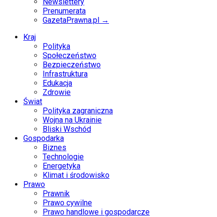
Newslettery
Prenumerata
GazetaPrawna.pl →
Kraj
Polityka
Społeczeństwo
Bezpieczeństwo
Infrastruktura
Edukacja
Zdrowie
Świat
Polityka zagraniczna
Wojna na Ukrainie
Bliski Wschód
Gospodarka
Biznes
Technologie
Energetyka
Klimat i środowisko
Prawo
Prawnik
Prawo cywilne
Prawo handlowe i gospodarcze