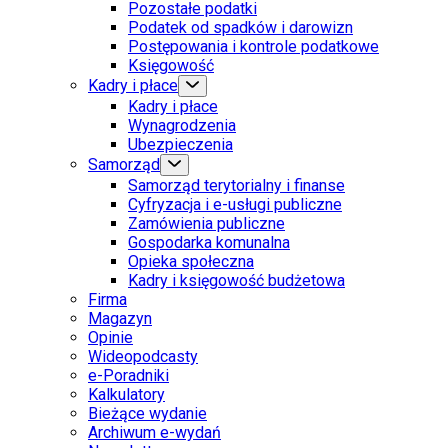
Pozostałe podatki
Podatek od spadków i darowizn
Postępowania i kontrole podatkowe
Księgowość
Kadry i płace
Kadry i płace
Wynagrodzenia
Ubezpieczenia
Samorząd
Samorząd terytorialny i finanse
Cyfryzacja i e-usługi publiczne
Zamówienia publiczne
Gospodarka komunalna
Opieka społeczna
Kadry i księgowość budżetowa
Firma
Magazyn
Opinie
Wideopodcasty
e-Poradniki
Kalkulatory
Bieżące wydanie
Archiwum e-wydań