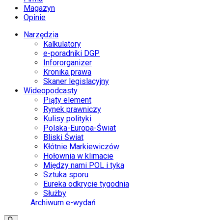
Magazyn
Opinie
Narzędzia
Kalkulatory
e-poradniki DGP
Infororganizer
Kronika prawa
Skaner legislacyjny
Wideopodcasty
Piąty element
Rynek prawniczy
Kulisy polityki
Polska-Europa-Świat
Bliski Świat
Kłótnie Markiewiczów
Hołownia w klimacie
Między nami POL i tyka
Sztuka sporu
Eureka odkrycie tygodnia
Służby
Archiwum e-wydań