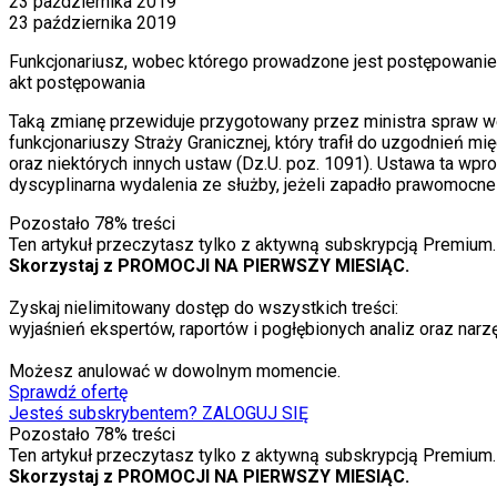
23 października 2019
23 października 2019
Funkcjonariusz, wobec którego prowadzone jest postępowanie
akt postępowania
Taką zmianę przewiduje przygotowany przez ministra spraw w
funkcjonariuszy Straży Granicznej, który trafił do uzgodnień 
oraz niektórych innych ustaw (Dz.U. poz. 1091). Ustawa ta wp
dyscyplinarna wydalenia ze służby, jeżeli zapadło prawomocn
Pozostało
78
% treści
Ten artykuł przeczytasz tylko z aktywną subskrypcją Premium.
Skorzystaj z PROMOCJI NA PIERWSZY MIESIĄC.
Zyskaj nielimitowany dostęp do wszystkich treści:
wyjaśnień ekspertów, raportów i pogłębionych analiz oraz narzę
Możesz anulować w dowolnym momencie.
Sprawdź ofertę
Jesteś subskrybentem? ZALOGUJ SIĘ
Pozostało
78
% treści
Ten artykuł przeczytasz tylko z aktywną subskrypcją Premium.
Skorzystaj z PROMOCJI NA PIERWSZY MIESIĄC.