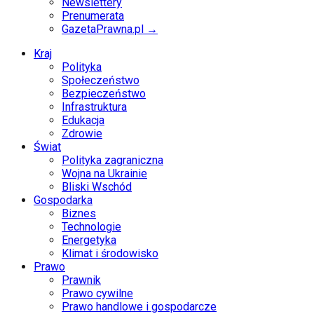
Newslettery
Prenumerata
GazetaPrawna.pl →
Kraj
Polityka
Społeczeństwo
Bezpieczeństwo
Infrastruktura
Edukacja
Zdrowie
Świat
Polityka zagraniczna
Wojna na Ukrainie
Bliski Wschód
Gospodarka
Biznes
Technologie
Energetyka
Klimat i środowisko
Prawo
Prawnik
Prawo cywilne
Prawo handlowe i gospodarcze