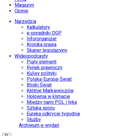
Magazyn
Opinie
Narzędzia
Kalkulatory
e-poradniki DGP
Infororganizer
Kronika prawa
Skaner legislacyjny
Wideopodcasty
Piąty element
Rynek prawniczy
Kulisy polityki
Polska-Europa-Świat
Bliski Świat
Kłótnie Markiewiczów
Hołownia w klimacie
Między nami POL i tyka
Sztuka sporu
Eureka odkrycie tygodnia
Służby
Archiwum e-wydań