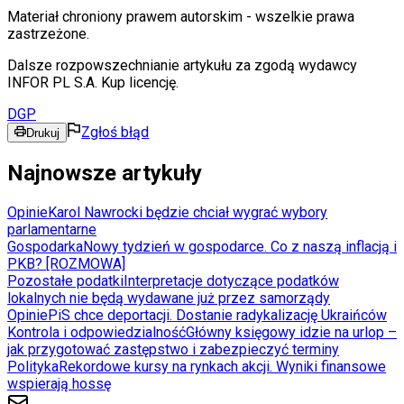
Materiał chroniony prawem autorskim - wszelkie prawa
zastrzeżone.
Dalsze rozpowszechnianie artykułu za zgodą wydawcy
INFOR PL S.A. Kup licencję.
DGP
Zgłoś błąd
Drukuj
Najnowsze artykuły
Opinie
Karol Nawrocki będzie chciał wygrać wybory
parlamentarne
Gospodarka
Nowy tydzień w gospodarce. Co z naszą inflacją i
PKB? [ROZMOWA]
Pozostałe podatki
Interpretacje dotyczące podatków
lokalnych nie będą wydawane już przez samorządy
Opinie
PiS chce deportacji. Dostanie radykalizację Ukraińców
Kontrola i odpowiedzialność
Główny księgowy idzie na urlop –
jak przygotować zastępstwo i zabezpieczyć terminy
Polityka
Rekordowe kursy na rynkach akcji. Wyniki finansowe
wspierają hossę