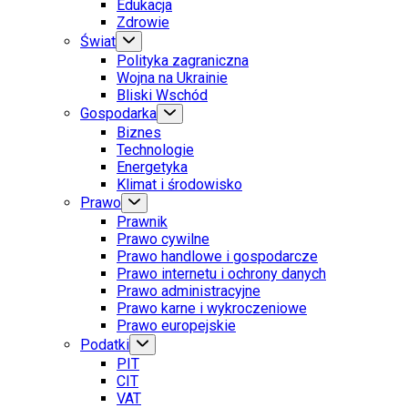
Edukacja
Zdrowie
Świat
Polityka zagraniczna
Wojna na Ukrainie
Bliski Wschód
Gospodarka
Biznes
Technologie
Energetyka
Klimat i środowisko
Prawo
Prawnik
Prawo cywilne
Prawo handlowe i gospodarcze
Prawo internetu i ochrony danych
Prawo administracyjne
Prawo karne i wykroczeniowe
Prawo europejskie
Podatki
PIT
CIT
VAT