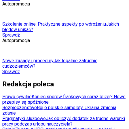
Autopromocja
Szkolenie online: Praktyczne aspekty po wdrożeniu
Jakich
błędów unikać?
Sprawdź
Autopromocja
Nowe zasady i procedury
Jak legalnie zatrudnić
cudzoziemców?
Sprawdź
Redakcja poleca
Prawo cywilne
Koniec sporów frankowych coraz bliżej? Nowe
przepisy są spóźnione
Bezpieczeństwo
Bój o polskie samoloty. Ukraina zmienia
zdanie
Pragmatyki służbowe
Jak obliczyć dodatek za trudne warunki
pracy podczas urlopu nauczyciela?