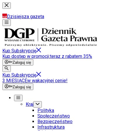
Dzisiejsza gazeta
Kup Subskrypcję
Kup dostęp w promocji:
teraz z rabatem 35%
Zaloguj się
Kup Subskrypcję
3 MIESIĄCE
w wakacyjnej cenie!
Zaloguj się
Kraj
Polityka
Społeczeństwo
Bezpieczeństwo
Infrastruktura