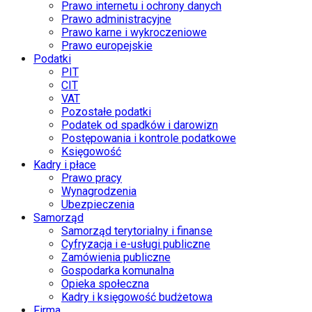
Prawo internetu i ochrony danych
Prawo administracyjne
Prawo karne i wykroczeniowe
Prawo europejskie
Podatki
PIT
CIT
VAT
Pozostałe podatki
Podatek od spadków i darowizn
Postępowania i kontrole podatkowe
Księgowość
Kadry i płace
Prawo pracy
Wynagrodzenia
Ubezpieczenia
Samorząd
Samorząd terytorialny i finanse
Cyfryzacja i e-usługi publiczne
Zamówienia publiczne
Gospodarka komunalna
Opieka społeczna
Kadry i księgowość budżetowa
Firma