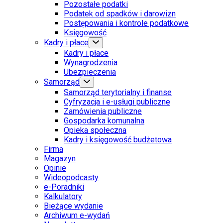
Pozostałe podatki
Podatek od spadków i darowizn
Postępowania i kontrole podatkowe
Księgowość
Kadry i płace
Kadry i płace
Wynagrodzenia
Ubezpieczenia
Samorząd
Samorząd terytorialny i finanse
Cyfryzacja i e-usługi publiczne
Zamówienia publiczne
Gospodarka komunalna
Opieka społeczna
Kadry i księgowość budżetowa
Firma
Magazyn
Opinie
Wideopodcasty
e-Poradniki
Kalkulatory
Bieżące wydanie
Archiwum e-wydań