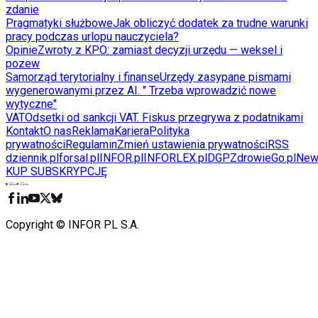
zdanie
Pragmatyki służbowe
Jak obliczyć dodatek za trudne warunki
pracy podczas urlopu nauczyciela?
Opinie
Zwroty z KPO: zamiast decyzji urzędu — weksel i
pozew
Samorząd terytorialny i finanse
Urzędy zasypane pismami
wygenerowanymi przez AI. " Trzeba wprowadzić nowe
wytyczne"
VAT
Odsetki od sankcji VAT. Fiskus przegrywa z podatnikami
Kontakt
O nas
Reklama
Kariera
Polityka
prywatności
Regulamin
Zmień ustawienia prywatności
RSS
dziennik.pl
forsal.pl
INFOR.pl
INFORLEX.pl
DGP
ZdrowieGo.pl
New
KUP SUBSKRYPCJĘ
Pobierz w
Pobierz z
Copyright © INFOR PL S.A.