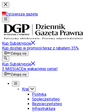
Dzisiejsza gazeta
Kup Subskrypcję
Kup dostęp w promocji:
teraz z rabatem 35%
Zaloguj się
Kup Subskrypcję
3 MIESIĄCE
w wakacyjnej cenie!
Zaloguj się
Kraj
Polityka
Społeczeństwo
Bezpieczeństwo
Infrastruktura