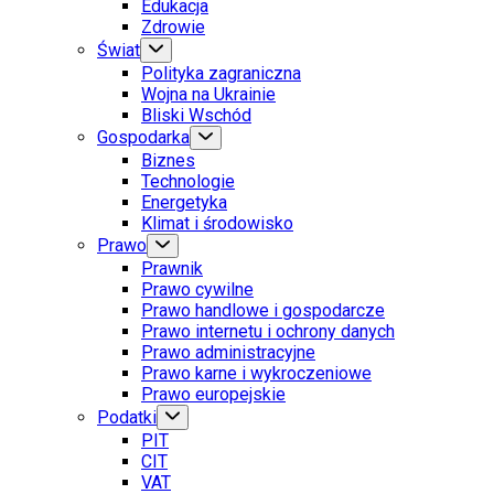
Edukacja
Zdrowie
Świat
Polityka zagraniczna
Wojna na Ukrainie
Bliski Wschód
Gospodarka
Biznes
Technologie
Energetyka
Klimat i środowisko
Prawo
Prawnik
Prawo cywilne
Prawo handlowe i gospodarcze
Prawo internetu i ochrony danych
Prawo administracyjne
Prawo karne i wykroczeniowe
Prawo europejskie
Podatki
PIT
CIT
VAT