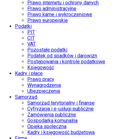
Prawo internetu i ochrony danych
Prawo administracyjne
Prawo karne i wykroczeniowe
Prawo europejskie
Podatki
PIT
CIT
VAT
Pozostałe podatki
Podatek od spadków i darowizn
Postępowania i kontrole podatkowe
Księgowość
Kadry i płace
Prawo pracy
Wynagrodzenia
Ubezpieczenia
Samorząd
Samorząd terytorialny i finanse
Cyfryzacja i e-usługi publiczne
Zamówienia publiczne
Gospodarka komunalna
Opieka społeczna
Kadry i księgowość budżetowa
Firma