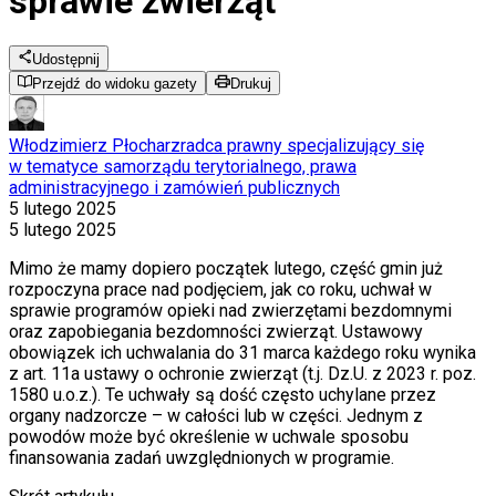
sprawie zwierząt
Udostępnij
Przejdź do widoku gazety
Drukuj
Włodzimierz Płocharz
radca prawny specjalizujący się
w tematyce samorządu terytorialnego, prawa
administracyjnego i zamówień publicznych
5 lutego 2025
5 lutego 2025
Mimo że mamy dopiero początek lutego, część gmin już
rozpoczyna prace nad podjęciem, jak co roku, uchwał w
sprawie programów opieki nad zwierzętami bezdomnymi
oraz zapobiegania bezdomności zwierząt. Ustawowy
obowiązek ich uchwalania do 31 marca każdego roku wynika
z art. 11a ustawy o ochronie zwierząt (t.j. Dz.U. z 2023 r. poz.
1580 u.o.z.). Te uchwały są dość często uchylane przez
organy nadzorcze – w całości lub w części. Jednym z
powodów może być określenie w uchwale sposobu
finansowania zadań uwzględnionych w programie.