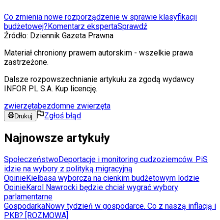
Co zmienia nowe rozporządzenie w sprawie klasyfikacji
budżetowej?
Komentarz eksperta
Sprawdź
Źródło:
Dziennik Gazeta Prawna
Materiał chroniony prawem autorskim - wszelkie prawa
zastrzeżone.
Dalsze rozpowszechnianie artykułu za zgodą wydawcy
INFOR PL S.A. Kup licencję.
zwierzęta
bezdomne zwierzęta
Zgłoś błąd
Drukuj
Najnowsze artykuły
Społeczeństwo
Deportacje i monitoring cudzoziemców. PiS
idzie na wybory z polityką migracyjną
Opinie
Kiełbasa wyborcza na cienkim budżetowym lodzie
Opinie
Karol Nawrocki będzie chciał wygrać wybory
parlamentarne
Gospodarka
Nowy tydzień w gospodarce. Co z naszą inflacją i
PKB? [ROZMOWA]