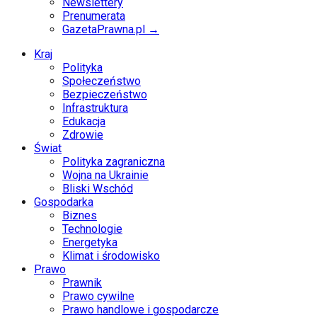
Newslettery
Prenumerata
GazetaPrawna.pl →
Kraj
Polityka
Społeczeństwo
Bezpieczeństwo
Infrastruktura
Edukacja
Zdrowie
Świat
Polityka zagraniczna
Wojna na Ukrainie
Bliski Wschód
Gospodarka
Biznes
Technologie
Energetyka
Klimat i środowisko
Prawo
Prawnik
Prawo cywilne
Prawo handlowe i gospodarcze