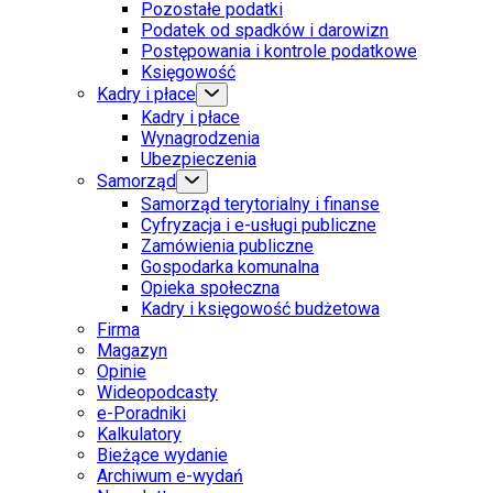
Pozostałe podatki
Podatek od spadków i darowizn
Postępowania i kontrole podatkowe
Księgowość
Kadry i płace
Kadry i płace
Wynagrodzenia
Ubezpieczenia
Samorząd
Samorząd terytorialny i finanse
Cyfryzacja i e-usługi publiczne
Zamówienia publiczne
Gospodarka komunalna
Opieka społeczna
Kadry i księgowość budżetowa
Firma
Magazyn
Opinie
Wideopodcasty
e-Poradniki
Kalkulatory
Bieżące wydanie
Archiwum e-wydań