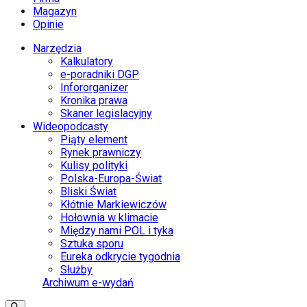
Magazyn
Opinie
Narzędzia
Kalkulatory
e-poradniki DGP
Infororganizer
Kronika prawa
Skaner legislacyjny
Wideopodcasty
Piąty element
Rynek prawniczy
Kulisy polityki
Polska-Europa-Świat
Bliski Świat
Kłótnie Markiewiczów
Hołownia w klimacie
Między nami POL i tyka
Sztuka sporu
Eureka odkrycie tygodnia
Służby
Archiwum e-wydań