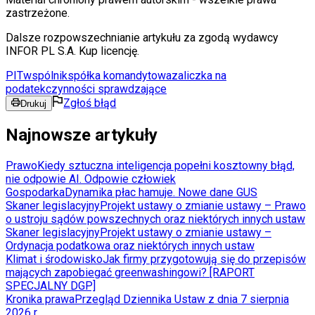
zastrzeżone.
Dalsze rozpowszechnianie artykułu za zgodą wydawcy
INFOR PL S.A. Kup licencję.
PIT
wspólnik
spółka komandytowa
zaliczka na
podatek
czynności sprawdzające
Zgłoś błąd
Drukuj
Najnowsze artykuły
Prawo
Kiedy sztuczna inteligencja popełni kosztowny błąd,
nie odpowie AI. Odpowie człowiek
Gospodarka
Dynamika płac hamuje. Nowe dane GUS
Skaner legislacyjny
Projekt ustawy o zmianie ustawy – Prawo
o ustroju sądów powszechnych oraz niektórych innych ustaw
Skaner legislacyjny
Projekt ustawy o zmianie ustawy –
Ordynacja podatkowa oraz niektórych innych ustaw
Klimat i środowisko
Jak firmy przygotowują się do przepisów
mających zapobiegać greenwashingowi? [RAPORT
SPECJALNY DGP]
Kronika prawa
Przegląd Dziennika Ustaw z dnia 7 sierpnia
2026 r.