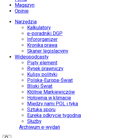
Magazyn
Opinie
Narzędzia
Kalkulatory
e-poradniki DGP
Infororganizer
Kronika prawa
Skaner legislacyjny
Wideopodcasty
Piąty element
Rynek prawniczy
Kulisy polityki
Polska-Europa-Świat
Bliski Świat
Kłótnie Markiewiczów
Hołownia w klimacie
Między nami POL i tyka
Sztuka sporu
Eureka odkrycie tygodnia
Służby
Archiwum e-wydań