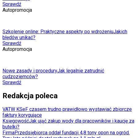
Sprawdź
Autopromocja
Szkolenie online: Praktyczne aspekty po wdrożeniu
Jakich
błędów unikać?
Sprawdź
Autopromocja
Nowe zasady i procedury
Jak legalnie zatrudnić
cudzoziemców?
Sprawdź
Redakcja poleca
VAT
W KSeF czasem trudno prawidłowo wystawiać zbiorcze
faktury korygujące
Księgowość
Jak ująć zakup wody dla pracowników i kaucję za
butelki?
Firma
Przedsiębiorca oddał fundacji 4,8 tony opon na ogród.