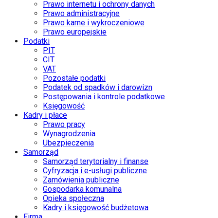
Prawo internetu i ochrony danych
Prawo administracyjne
Prawo karne i wykroczeniowe
Prawo europejskie
Podatki
PIT
CIT
VAT
Pozostałe podatki
Podatek od spadków i darowizn
Postępowania i kontrole podatkowe
Księgowość
Kadry i płace
Prawo pracy
Wynagrodzenia
Ubezpieczenia
Samorząd
Samorząd terytorialny i finanse
Cyfryzacja i e-usługi publiczne
Zamówienia publiczne
Gospodarka komunalna
Opieka społeczna
Kadry i księgowość budżetowa
Firma