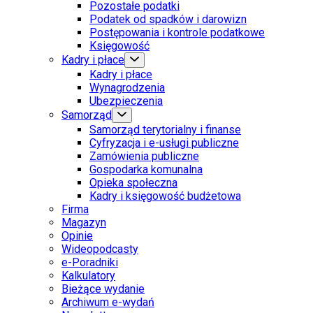
Pozostałe podatki
Podatek od spadków i darowizn
Postępowania i kontrole podatkowe
Księgowość
Kadry i płace
Kadry i płace
Wynagrodzenia
Ubezpieczenia
Samorząd
Samorząd terytorialny i finanse
Cyfryzacja i e-usługi publiczne
Zamówienia publiczne
Gospodarka komunalna
Opieka społeczna
Kadry i księgowość budżetowa
Firma
Magazyn
Opinie
Wideopodcasty
e-Poradniki
Kalkulatory
Bieżące wydanie
Archiwum e-wydań