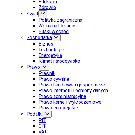
Edukacja
Zdrowie
Świat
Polityka zagraniczna
Wojna na Ukrainie
Bliski Wschód
Gospodarka
Biznes
Technologie
Energetyka
Klimat i środowisko
Prawo
Prawnik
Prawo cywilne
Prawo handlowe i gospodarcze
Prawo internetu i ochrony danych
Prawo administracyjne
Prawo karne i wykroczeniowe
Prawo europejskie
Podatki
PIT
CIT
VAT