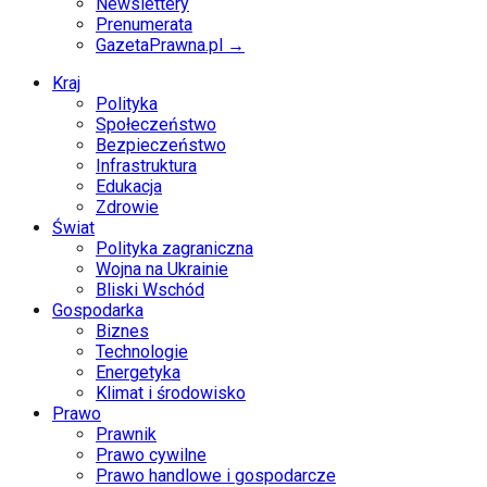
Newslettery
Prenumerata
GazetaPrawna.pl →
Kraj
Polityka
Społeczeństwo
Bezpieczeństwo
Infrastruktura
Edukacja
Zdrowie
Świat
Polityka zagraniczna
Wojna na Ukrainie
Bliski Wschód
Gospodarka
Biznes
Technologie
Energetyka
Klimat i środowisko
Prawo
Prawnik
Prawo cywilne
Prawo handlowe i gospodarcze