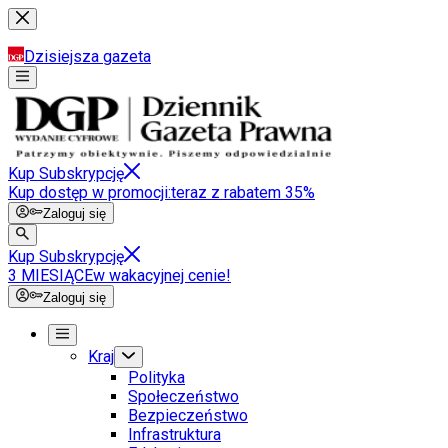
Dzisiejsza gazeta
Kup Subskrypcję
Kup dostęp w promocji:
teraz z rabatem 35%
Zaloguj się
Kup Subskrypcję
3 MIESIĄCE
w wakacyjnej cenie!
Zaloguj się
Kraj
Polityka
Społeczeństwo
Bezpieczeństwo
Infrastruktura