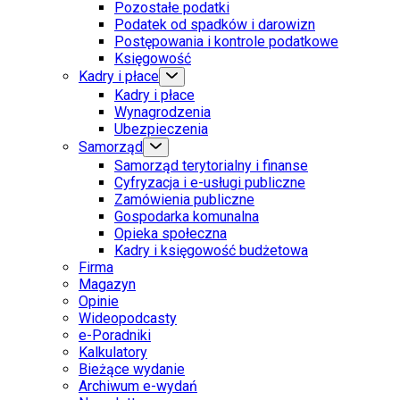
Pozostałe podatki
Podatek od spadków i darowizn
Postępowania i kontrole podatkowe
Księgowość
Kadry i płace
Kadry i płace
Wynagrodzenia
Ubezpieczenia
Samorząd
Samorząd terytorialny i finanse
Cyfryzacja i e-usługi publiczne
Zamówienia publiczne
Gospodarka komunalna
Opieka społeczna
Kadry i księgowość budżetowa
Firma
Magazyn
Opinie
Wideopodcasty
e-Poradniki
Kalkulatory
Bieżące wydanie
Archiwum e-wydań