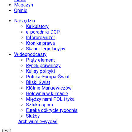
Magazyn
Opinie
Narzędzia
Kalkulatory
e-poradniki DGP
Infororganizer
Kronika prawa
Skaner legislacyjny
Wideopodcasty
Piąty element
Rynek prawniczy
Kulisy polityki
Polska-Europa-Świat
Bliski Świat
Kłótnie Markiewiczów
Hołownia w klimacie
Między nami POL i tyka
Sztuka sporu
Eureka odkrycie tygodnia
Służby
Archiwum e-wydań