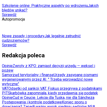
Szkolenie online: Praktyczne aspekty po wdrożeniu
Jakich
błędów unikać?
Sprawdź
Autopromocja
Nowe zasady i procedury
Jak legalnie zatrudnić
cudzoziemców?
Sprawdź
Redakcja poleca
Opinie
Zwroty z KPO: zamiast decyzji urzędu — weksel i
pozew
Samorząd terytorialny i finanse
Urzędy zasypane pismami
wygenerowanymi przez AI. " Trzeba wprowadzić nowe
wytyczne"
VAT
Odsetki od sankcji VAT. Fiskus przegrywa z podatnikami
PIT
Skarbówka zapomniała, kiedy przedawnia się podatek
Opinie
Cud w Ceucie. Lekcja dla Tuska, nie dla Sáncheza
Postępowania i kontrole podatkowe
Koniec sporu o
doręczenia? Zapadł ważny wyrok siedmiu sędziów NSA