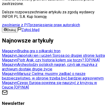
zastrzeżone.
Dalsze rozpowszechnianie artykułu za zgodą wydawcy
INFOR PL S.A. Kup licencję.
zwolnienie z PIT
przeniesienie praw autorskich
Zgłoś błąd
Drukuj
Najnowsze artykuły
Magazyn
Brudna gra o piłkarski tron
Magazyn
Japoński jen i uczeń Sorosa po drugiej stronie lustra
Magazyn
Piotr Arak: czy historia kołem się toczy? [OPINIA]
Magazyn
Archeolodzy polskich nagrań, czyli jak muzyka z
archiwum dostaje drugie życie
Magazyn
Mariusz Cielma: musimy zadbać o nasze
bezpieczeństwo, w obronie trzeba być bardziej agresywnym
Magazyn
Czego Europa powinna się nauczyć z kryzysu w
Ceucie [OPINIA]
Newsletter