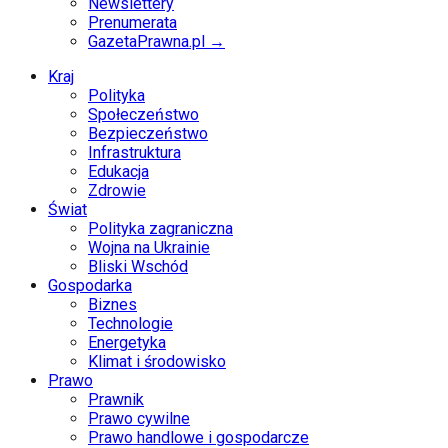
Newslettery
Prenumerata
GazetaPrawna.pl →
Kraj
Polityka
Społeczeństwo
Bezpieczeństwo
Infrastruktura
Edukacja
Zdrowie
Świat
Polityka zagraniczna
Wojna na Ukrainie
Bliski Wschód
Gospodarka
Biznes
Technologie
Energetyka
Klimat i środowisko
Prawo
Prawnik
Prawo cywilne
Prawo handlowe i gospodarcze