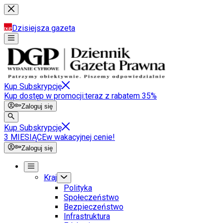
Dzisiejsza gazeta
Kup Subskrypcję
Kup dostęp w promocji:
teraz z rabatem 35%
Zaloguj się
Kup Subskrypcję
3 MIESIĄCE
w wakacyjnej cenie!
Zaloguj się
Kraj
Polityka
Społeczeństwo
Bezpieczeństwo
Infrastruktura