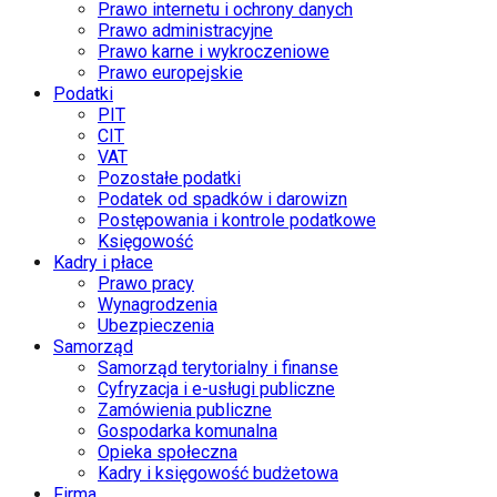
Prawo internetu i ochrony danych
Prawo administracyjne
Prawo karne i wykroczeniowe
Prawo europejskie
Podatki
PIT
CIT
VAT
Pozostałe podatki
Podatek od spadków i darowizn
Postępowania i kontrole podatkowe
Księgowość
Kadry i płace
Prawo pracy
Wynagrodzenia
Ubezpieczenia
Samorząd
Samorząd terytorialny i finanse
Cyfryzacja i e-usługi publiczne
Zamówienia publiczne
Gospodarka komunalna
Opieka społeczna
Kadry i księgowość budżetowa
Firma