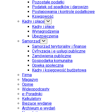
Pozostałe podatki
Podatek od spadków i darowizn
Postępowania i kontrole podatkowe
Księgowość
Kadry i płace
Kadry i płace
Wynagrodzenia
Ubezpieczenia
Samorząd
Samorząd terytorialny i finanse
Cyfryzacja i e-usługi publiczne
Zamówienia publiczne
Gospodarka komunalna
Opieka społeczna
Kadry i księgowość budżetowa
Firma
Magazyn
Opinie
Wideopodcasty
e-Poradniki
Kalkulatory
Bieżące wydanie
Archiwum e-wydań