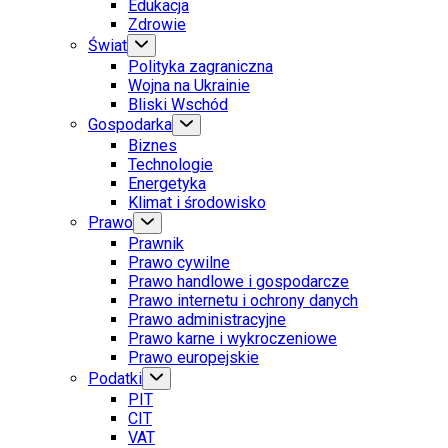
Edukacja
Zdrowie
Świat
Polityka zagraniczna
Wojna na Ukrainie
Bliski Wschód
Gospodarka
Biznes
Technologie
Energetyka
Klimat i środowisko
Prawo
Prawnik
Prawo cywilne
Prawo handlowe i gospodarcze
Prawo internetu i ochrony danych
Prawo administracyjne
Prawo karne i wykroczeniowe
Prawo europejskie
Podatki
PIT
CIT
VAT