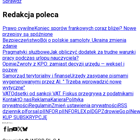
Sprawdź
Redakcja poleca
Prawo cywilne
Koniec sporów frankowych coraz bliżej? Nowe
przepisy są spóźnione
Bezpieczeństwo
Bój o polskie samoloty. Ukraina zmienia
zdanie
Pragmatyki służbowe
Jak obliczyć dodatek za trudne warunki
pracy podczas urlopu nauczyciela?
Opinie
Zwroty z KPO: zamiast decyzji urzędu — weksel i
pozew
Samorząd terytorialny i finanse
Urzędy zasypane pismami
wygenerowanymi przez AI. " Trzeba wprowadzić nowe
wytyczne"
VAT
Odsetki od sankcji VAT. Fiskus przegrywa z podatnikami
Kontakt
O nas
Reklama
Kariera
Polityka
prywatności
Regulamin
Zmień ustawienia prywatności
RSS
dziennik.pl
forsal.pl
INFOR.pl
INFORLEX.pl
DGP
ZdrowieGo.pl
New
KUP SUBSKRYPCJĘ
Pobierz w
Pobierz z