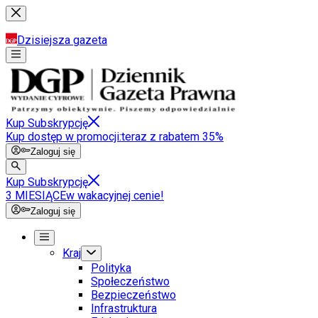
Dzisiejsza gazeta
Kup Subskrypcję
Kup dostęp w promocji:
teraz z rabatem 35%
Zaloguj się
Kup Subskrypcję
3 MIESIĄCE
w wakacyjnej cenie!
Zaloguj się
Kraj
Polityka
Społeczeństwo
Bezpieczeństwo
Infrastruktura