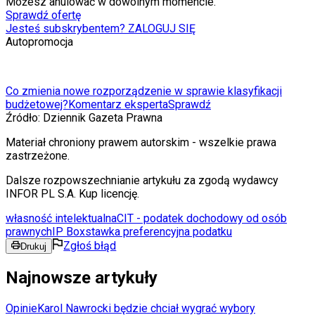
Możesz anulować w dowolnym momencie.
Sprawdź ofertę
Jesteś subskrybentem? ZALOGUJ SIĘ
Autopromocja
Co zmienia nowe rozporządzenie w sprawie klasyfikacji
budżetowej?
Komentarz eksperta
Sprawdź
Źródło:
Dziennik Gazeta Prawna
Materiał chroniony prawem autorskim - wszelkie prawa
zastrzeżone.
Dalsze rozpowszechnianie artykułu za zgodą wydawcy
INFOR PL S.A. Kup licencję.
własność intelektualna
CIT - podatek dochodowy od osób
prawnych
IP Box
stawka preferencyjna podatku
Zgłoś błąd
Drukuj
Najnowsze artykuły
Opinie
Karol Nawrocki będzie chciał wygrać wybory