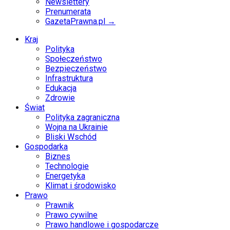
Newslettery
Prenumerata
GazetaPrawna.pl →
Kraj
Polityka
Społeczeństwo
Bezpieczeństwo
Infrastruktura
Edukacja
Zdrowie
Świat
Polityka zagraniczna
Wojna na Ukrainie
Bliski Wschód
Gospodarka
Biznes
Technologie
Energetyka
Klimat i środowisko
Prawo
Prawnik
Prawo cywilne
Prawo handlowe i gospodarcze