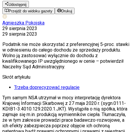
Udostępnij
Przejdź do widoku gazety
Drukuj
Agnieszka Pokojska
29 sierpnia 2023
29 sierpnia 2023
Podatnik nie może skorzystać z preferencyjnej 5-proc. stawki
w odniesieniu do całego dochodu ze sprzedaży produktu.
Wolno ją zastosować wyłącznie do dochodu z
kwalifikowanego IP uwzględnionego w cenie – potwierdził
Naczelny Sąd Administracyjny.
Skrót artykułu
Trzeba doprecyzować regulacje
Tym samym NSA utrzymał w mocy interpretację dyrektora
Krajowej Informacji Skarbowej z 27 maja 2020 r. (sygn.0111-
KDIB1-3.4010.129.2020.1.JKT). Wystąpiła o nią spółka, która
zajmuje się m.in. produkcją wymienników ciepła. Tłumaczyła,
że w tym zakresie prowadzi prace badawczo-rozwojowe, a
ich efekty zabezpiecza poprzez objęcie ich ochroną
patentową bądź prawami ochronnymi i prawami z rejestracji