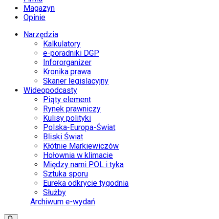
Magazyn
Opinie
Narzędzia
Kalkulatory
e-poradniki DGP
Infororganizer
Kronika prawa
Skaner legislacyjny
Wideopodcasty
Piąty element
Rynek prawniczy
Kulisy polityki
Polska-Europa-Świat
Bliski Świat
Kłótnie Markiewiczów
Hołownia w klimacie
Między nami POL i tyka
Sztuka sporu
Eureka odkrycie tygodnia
Służby
Archiwum e-wydań