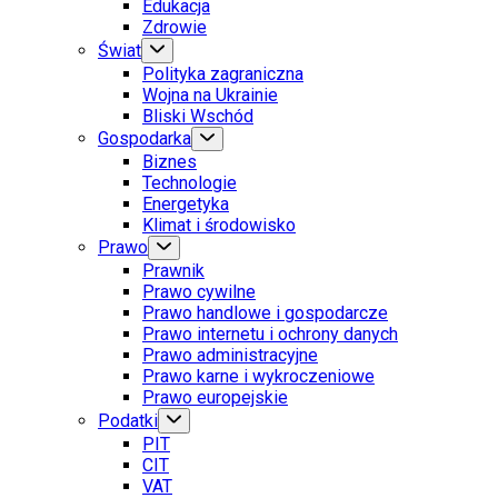
Edukacja
Zdrowie
Świat
Polityka zagraniczna
Wojna na Ukrainie
Bliski Wschód
Gospodarka
Biznes
Technologie
Energetyka
Klimat i środowisko
Prawo
Prawnik
Prawo cywilne
Prawo handlowe i gospodarcze
Prawo internetu i ochrony danych
Prawo administracyjne
Prawo karne i wykroczeniowe
Prawo europejskie
Podatki
PIT
CIT
VAT