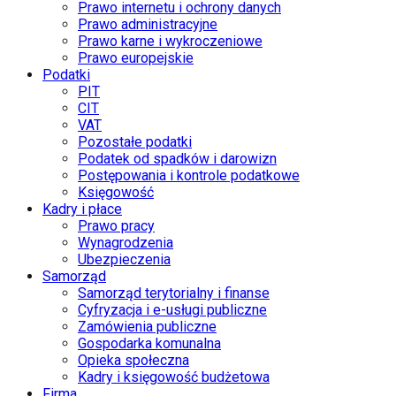
Prawo internetu i ochrony danych
Prawo administracyjne
Prawo karne i wykroczeniowe
Prawo europejskie
Podatki
PIT
CIT
VAT
Pozostałe podatki
Podatek od spadków i darowizn
Postępowania i kontrole podatkowe
Księgowość
Kadry i płace
Prawo pracy
Wynagrodzenia
Ubezpieczenia
Samorząd
Samorząd terytorialny i finanse
Cyfryzacja i e-usługi publiczne
Zamówienia publiczne
Gospodarka komunalna
Opieka społeczna
Kadry i księgowość budżetowa
Firma