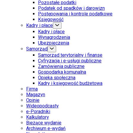
Pozostałe podatki
Podatek od spadków i darowizn
Postępowania i kontrole podatkowe
Księgowość
Kadry i płace
Kadry i płace
Wynagrodzenia
Ubezpieczenia
Samorząd
Samorząd terytorialny i finanse
Cyfryzacja i e-usługi publiczne
Zamówienia publiczne
Gospodarka komunalna
Opieka społeczna
Kadry i księgowość budżetowa
Firma
Magazyn
Opinie
Wideopodcasty
e-Poradniki
Kalkulatory
Bieżące wydanie
Archiwum e-wydań