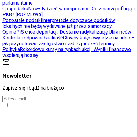
parlamentarne
Gospodarka
Nowy tydzień w gospodarce. Co z naszą inflacją i
PKB? [ROZMOWA]
Pozostałe podatki
Interpretacje dotyczące podatków
lokalnych nie będą wydawane już przez samorządy
Opinie
PiS chce deportacji. Dostanie radykalizację Ukraińców
Kontrola i odpowiedzialność
Główny księgowy idzie na urlop –
jak przygotować zastępstwo i zabezpieczyć terminy
Polityka
Rekordowe kursy na rynkach akcji. Wyniki finansowe
wspierają hossę
Newsletter
Zapisz się i bądź na bieżąco