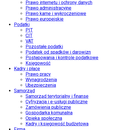
Prawo internetu i ochrony danych
Prawo administracyjne
Prawo karne i wykroczeniowe
Prawo europejskie
Podatki
PIT
CIT
VAT
Pozostałe podatki
Podatek od spadków i darowizn
Postępowania i kontrole podatkowe
Księgowość
Kadry i płace
Prawo pracy
Wynagrodzenia
Ubezpieczenia
Samorząd
Samorząd terytorialny i finanse
Cyfryzacja i e-usługi publiczne
Zamówienia publiczne
Gospodarka komunalna
Opieka społeczna
Kadry i księgowość budżetowa
Firma