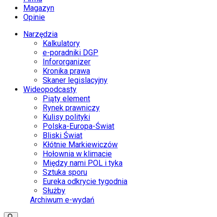
Magazyn
Opinie
Narzędzia
Kalkulatory
e-poradniki DGP
Infororganizer
Kronika prawa
Skaner legislacyjny
Wideopodcasty
Piąty element
Rynek prawniczy
Kulisy polityki
Polska-Europa-Świat
Bliski Świat
Kłótnie Markiewiczów
Hołownia w klimacie
Między nami POL i tyka
Sztuka sporu
Eureka odkrycie tygodnia
Służby
Archiwum e-wydań