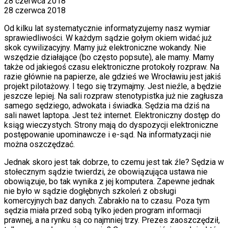
28 czerwca 2018
28 czerwca 2018
Od kilku lat systematycznie informatyzujemy nasz wymiar
sprawiedliwości. W każdym sądzie gołym okiem widać już
skok cywilizacyjny. Mamy już elektroniczne wokandy. Nie
wszędzie działające (bo często popsute), ale mamy. Mamy
także od jakiegoś czasu elektroniczne protokoły rozpraw. Na
razie głównie na papierze, ale gdzieś we Wrocławiu jest jakiś
projekt pilotażowy. I tego się trzymajmy. Jest nieźle, a będzie
jeszcze lepiej. Na sali rozpraw stenotypistka już nie zagłusza
samego sędziego, adwokata i świadka. Sędzia ma dziś na
sali nawet laptopa. Jest też internet. Elektroniczny dostęp do
ksiąg wieczystych. Strony mają do dyspozycji elektroniczne
postępowanie upominawcze i e-sąd. Na informatyzacji nie
można oszczędzać.
Jednak skoro jest tak dobrze, to czemu jest tak źle? Sędzia w
stołecznym sądzie twierdzi, że obowiązująca ustawa nie
obowiązuje, bo tak wynika z jej komputera. Zapewne jednak
nie było w sądzie dogłębnych szkoleń z obsługi
komercyjnych baz danych. Zabrakło na to czasu. Poza tym
sędzia miała przed sobą tylko jeden program informacji
prawnej, a na rynku są co najmniej trzy. Prezes zaoszczędził,