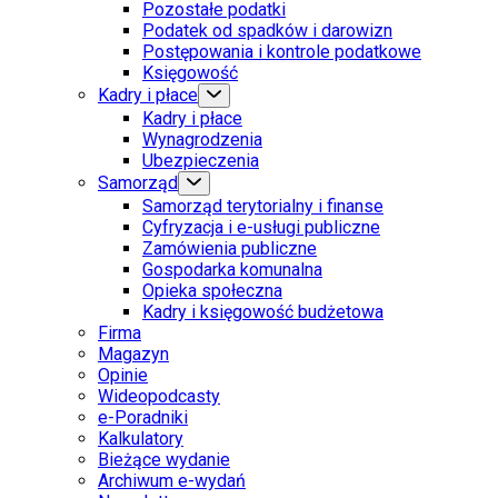
Pozostałe podatki
Podatek od spadków i darowizn
Postępowania i kontrole podatkowe
Księgowość
Kadry i płace
Kadry i płace
Wynagrodzenia
Ubezpieczenia
Samorząd
Samorząd terytorialny i finanse
Cyfryzacja i e-usługi publiczne
Zamówienia publiczne
Gospodarka komunalna
Opieka społeczna
Kadry i księgowość budżetowa
Firma
Magazyn
Opinie
Wideopodcasty
e-Poradniki
Kalkulatory
Bieżące wydanie
Archiwum e-wydań