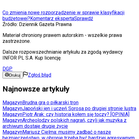
Co zmienia nowe rozporządzenie w sprawie klasyfikacji
budżetowej?
Komentarz eksperta
Sprawdź
Źródło:
Dziennik Gazeta Prawna
Materiał chroniony prawem autorskim - wszelkie prawa
zastrzeżone.
Dalsze rozpowszechnianie artykułu za zgodą wydawcy
INFOR PL S.A. Kup licencję.
DGP
Zgłoś błąd
Drukuj
Najnowsze artykuły
Magazyn
Brudna gra o piłkarski tron
Magazyn
Japoński jen i uczeń Sorosa po drugiej stronie lustra
Magazyn
Piotr Arak: czy historia kołem się toczy? [OPINIA]
Magazyn
Archeolodzy polskich nagrań, czyli jak muzyka z
archiwum dostaje drugie życie
Magazyn
Mariusz Cielma: musimy zadbać o nasze
bezpieczeństwo, w obronie trzeba być bardziej agresywnym