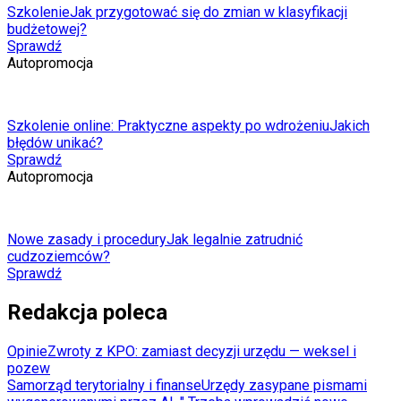
Szkolenie
Jak przygotować się do zmian w klasyfikacji
budżetowej?
Sprawdź
Autopromocja
Szkolenie online: Praktyczne aspekty po wdrożeniu
Jakich
błędów unikać?
Sprawdź
Autopromocja
Nowe zasady i procedury
Jak legalnie zatrudnić
cudzoziemców?
Sprawdź
Redakcja poleca
Opinie
Zwroty z KPO: zamiast decyzji urzędu — weksel i
pozew
Samorząd terytorialny i finanse
Urzędy zasypane pismami