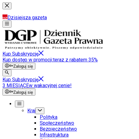
Dzisiejsza gazeta
Kup Subskrypcję
Kup dostęp w promocji:
teraz z rabatem 35%
Zaloguj się
Kup Subskrypcję
3 MIESIĄCE
w wakacyjnej cenie!
Zaloguj się
Kraj
Polityka
Społeczeństwo
Bezpieczeństwo
Infrastruktura