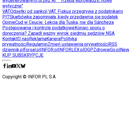
wygenerowanymi przez AI. " Trzeba wprowadzić nowe
wytyczne"
VAT
Odsetki od sankcji VAT. Fiskus przegrywa z podatnikami
PIT
Skarbówka zapomniała, kiedy przedawnia się podatek
Opinie
Cud w Ceucie. Lekcja dla Tuska, nie dla Sáncheza
Postępowania i kontrole podatkowe
Koniec sporu o
doręczenia? Zapadł ważny wyrok siedmiu sędziów NSA
Kontakt
O nas
Reklama
Kariera
Polityka
prywatności
Regulamin
Zmień ustawienia prywatności
RSS
dziennik.pl
forsal.pl
INFOR.pl
INFORLEX.pl
DGP
ZdrowieGo.pl
New
KUP SUBSKRYPCJĘ
Pobierz w
Pobierz z
Copyright © INFOR PL S.A.