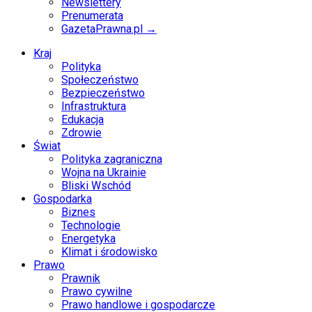
Newslettery
Prenumerata
GazetaPrawna.pl →
Kraj
Polityka
Społeczeństwo
Bezpieczeństwo
Infrastruktura
Edukacja
Zdrowie
Świat
Polityka zagraniczna
Wojna na Ukrainie
Bliski Wschód
Gospodarka
Biznes
Technologie
Energetyka
Klimat i środowisko
Prawo
Prawnik
Prawo cywilne
Prawo handlowe i gospodarcze