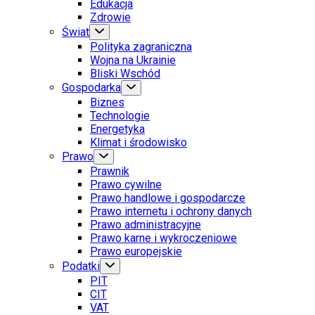
Edukacja
Zdrowie
Świat
Polityka zagraniczna
Wojna na Ukrainie
Bliski Wschód
Gospodarka
Biznes
Technologie
Energetyka
Klimat i środowisko
Prawo
Prawnik
Prawo cywilne
Prawo handlowe i gospodarcze
Prawo internetu i ochrony danych
Prawo administracyjne
Prawo karne i wykroczeniowe
Prawo europejskie
Podatki
PIT
CIT
VAT