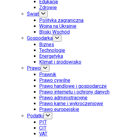
Edukacja
Zdrowie
Świat
Polityka zagraniczna
Wojna na Ukrainie
Bliski Wschód
Gospodarka
Biznes
Technologie
Energetyka
Klimat i środowisko
Prawo
Prawnik
Prawo cywilne
Prawo handlowe i gospodarcze
Prawo internetu i ochrony danych
Prawo administracyjne
Prawo karne i wykroczeniowe
Prawo europejskie
Podatki
PIT
CIT
VAT