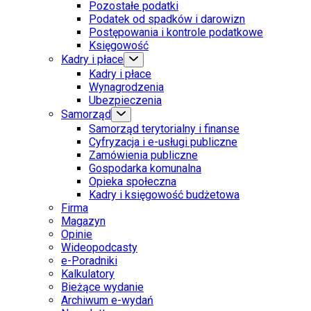
Pozostałe podatki
Podatek od spadków i darowizn
Postępowania i kontrole podatkowe
Księgowość
Kadry i płace
Kadry i płace
Wynagrodzenia
Ubezpieczenia
Samorząd
Samorząd terytorialny i finanse
Cyfryzacja i e-usługi publiczne
Zamówienia publiczne
Gospodarka komunalna
Opieka społeczna
Kadry i księgowość budżetowa
Firma
Magazyn
Opinie
Wideopodcasty
e-Poradniki
Kalkulatory
Bieżące wydanie
Archiwum e-wydań