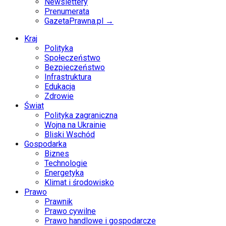
Newslettery
Prenumerata
GazetaPrawna.pl →
Kraj
Polityka
Społeczeństwo
Bezpieczeństwo
Infrastruktura
Edukacja
Zdrowie
Świat
Polityka zagraniczna
Wojna na Ukrainie
Bliski Wschód
Gospodarka
Biznes
Technologie
Energetyka
Klimat i środowisko
Prawo
Prawnik
Prawo cywilne
Prawo handlowe i gospodarcze