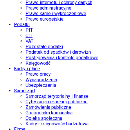
Prawo internetu i ochrony danych
Prawo administracyjne
Prawo karne i wykroczeniowe
Prawo europejskie
Podatki
PIT
CIT
VAT
Pozostałe podatki
Podatek od spadków i darowizn
Postępowania i kontrole podatkowe
Księgowość
Kadry i płace
Prawo pracy
Wynagrodzenia
Ubezpieczenia
Samorząd
Samorząd terytorialny i finanse
Cyfryzacja i e-usługi publiczne
Zamówienia publiczne
Gospodarka komunalna
Opieka społeczna
Kadry i księgowość budżetowa
Firma