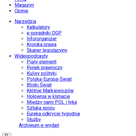
Magazyn
Opinie
Narzędzia
Kalkulatory
e-poradniki DGP
Infororganizer
Kronika prawa
Skaner legislacyjny
Wideopodcasty
Piąty element
Rynek prawniczy
Kulisy polityki
Polska-Europa-Świat
Bliski Świat
Kłótnie Markiewiczów
Hołownia w klimacie
Między nami POL i tyka
Sztuka sporu
Eureka odkrycie tygodnia
Służby
Archiwum e-wydań