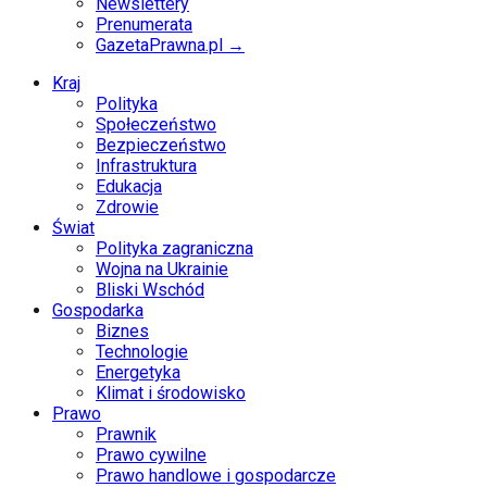
Newslettery
Prenumerata
GazetaPrawna.pl →
Kraj
Polityka
Społeczeństwo
Bezpieczeństwo
Infrastruktura
Edukacja
Zdrowie
Świat
Polityka zagraniczna
Wojna na Ukrainie
Bliski Wschód
Gospodarka
Biznes
Technologie
Energetyka
Klimat i środowisko
Prawo
Prawnik
Prawo cywilne
Prawo handlowe i gospodarcze