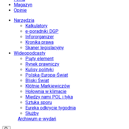
Magazyn
Opinie
Narzędzia
Kalkulatory
e-poradniki DGP
Infororganizer
Kronika prawa
Skaner legislacyjny
Wideopodcasty
Piąty element
Rynek prawniczy
Kulisy polityki
Polska-Europa-Świat
Bliski Świat
Kłótnie Markiewiczów
Hołownia w klimacie
Między nami POL i tyka
Sztuka sporu
Eureka odkrycie tygodnia
Służby
Archiwum e-wydań