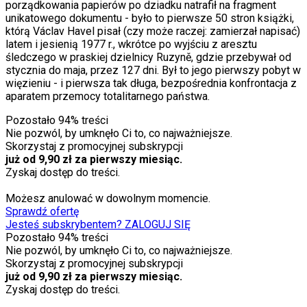
porządkowania papierów po dziadku natrafił na fragment
unikatowego dokumentu - było to pierwsze 50 stron książki,
którą Václav Havel pisał (czy może raczej: zamierzał napisać)
latem i jesienią 1977 r., wkrótce po wyjściu z aresztu
śledczego w praskiej dzielnicy Ruzyně, gdzie przebywał od
stycznia do maja, przez 127 dni. Był to jego pierwszy pobyt w
więzieniu - i pierwsza tak długa, bezpośrednia konfrontacja z
aparatem przemocy totalitarnego państwa.
Pozostało
94
% treści
Nie pozwól, by umknęło Ci to, co najważniejsze.
Skorzystaj z promocyjnej subskrypcji
już od 9,90 zł za pierwszy miesiąc.
Zyskaj dostęp do treści.
Możesz anulować w dowolnym momencie.
Sprawdź ofertę
Jesteś subskrybentem? ZALOGUJ SIĘ
Pozostało
94
% treści
Nie pozwól, by umknęło Ci to, co najważniejsze.
Skorzystaj z promocyjnej subskrypcji
już od 9,90 zł za pierwszy miesiąc.
Zyskaj dostęp do treści.