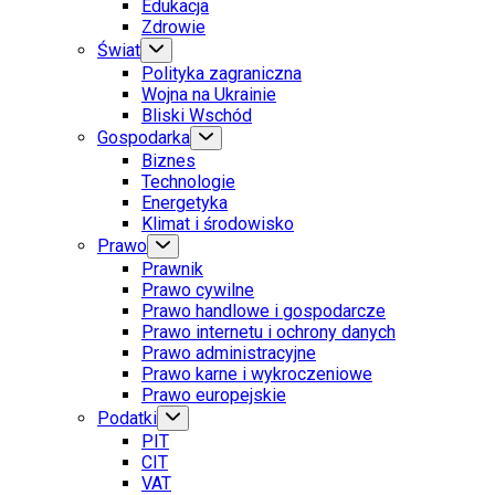
Edukacja
Zdrowie
Świat
Polityka zagraniczna
Wojna na Ukrainie
Bliski Wschód
Gospodarka
Biznes
Technologie
Energetyka
Klimat i środowisko
Prawo
Prawnik
Prawo cywilne
Prawo handlowe i gospodarcze
Prawo internetu i ochrony danych
Prawo administracyjne
Prawo karne i wykroczeniowe
Prawo europejskie
Podatki
PIT
CIT
VAT