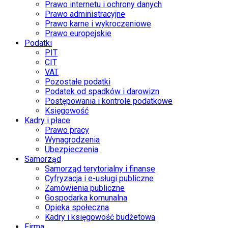
Prawo internetu i ochrony danych
Prawo administracyjne
Prawo karne i wykroczeniowe
Prawo europejskie
Podatki
PIT
CIT
VAT
Pozostałe podatki
Podatek od spadków i darowizn
Postępowania i kontrole podatkowe
Księgowość
Kadry i płace
Prawo pracy
Wynagrodzenia
Ubezpieczenia
Samorząd
Samorząd terytorialny i finanse
Cyfryzacja i e-usługi publiczne
Zamówienia publiczne
Gospodarka komunalna
Opieka społeczna
Kadry i księgowość budżetowa
Firma