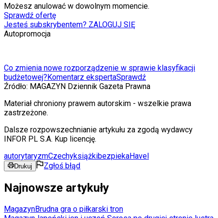
Możesz anulować w dowolnym momencie.
Sprawdź ofertę
Jesteś subskrybentem? ZALOGUJ SIĘ
Autopromocja
Co zmienia nowe rozporządzenie w sprawie klasyfikacji
budżetowej?
Komentarz eksperta
Sprawdź
Źródło:
MAGAZYN Dziennik Gazeta Prawna
Materiał chroniony prawem autorskim - wszelkie prawa
zastrzeżone.
Dalsze rozpowszechnianie artykułu za zgodą wydawcy
INFOR PL S.A. Kup licencję.
autorytaryzm
Czechy
książki
bezpieka
Havel
Zgłoś błąd
Drukuj
Najnowsze artykuły
Magazyn
Brudna gra o piłkarski tron