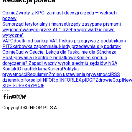
Opinie
Zwroty z KPO: zamiast decyzji urzędu — weksel i
pozew
Samorząd terytorialny i finanse
Urzędy zasypane pismami
wygenerowanymi przez AI. " Trzeba wprowadzić nowe
wytyczne"
VAT
Odsetki od sankcji VAT. Fiskus przegrywa z podatnikami
PIT
Skarbówka zapomniała, kiedy przedawnia się podatek
Opinie
Cud w Ceucie. Lekcja dla Tuska, nie dla Sáncheza
Postępowania i kontrole podatkowe
Koniec sporu o
doręczenia? Zapadł ważny wyrok siedmiu sędziów NSA
Kontakt
O nas
Reklama
Kariera
Polityka
prywatności
Regulamin
Zmień ustawienia prywatności
RSS
dziennik.pl
forsal.pl
INFOR.pl
INFORLEX.pl
DGP
ZdrowieGo.pl
New
KUP SUBSKRYPCJĘ
Pobierz w
Pobierz z
Copyright © INFOR PL S.A.