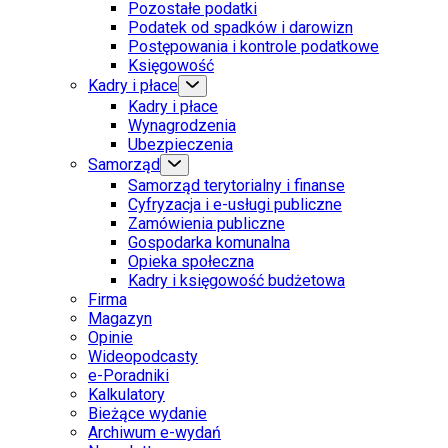
Pozostałe podatki
Podatek od spadków i darowizn
Postępowania i kontrole podatkowe
Księgowość
Kadry i płace
Kadry i płace
Wynagrodzenia
Ubezpieczenia
Samorząd
Samorząd terytorialny i finanse
Cyfryzacja i e-usługi publiczne
Zamówienia publiczne
Gospodarka komunalna
Opieka społeczna
Kadry i księgowość budżetowa
Firma
Magazyn
Opinie
Wideopodcasty
e-Poradniki
Kalkulatory
Bieżące wydanie
Archiwum e-wydań