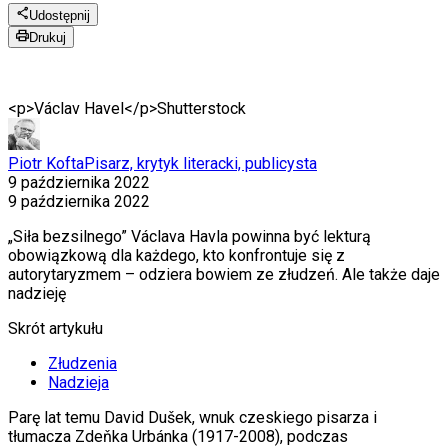
Udostępnij
Drukuj
<p>Václav Havel</p>
Shutterstock
Piotr Kofta
Pisarz, krytyk literacki, publicysta
9 października 2022
9 października 2022
„Siła bezsilnego” Václava Havla powinna być lekturą
obowiązkową dla każdego, kto konfrontuje się z
autorytaryzmem – odziera bowiem ze złudzeń. Ale także daje
nadzieję
Skrót artykułu
Złudzenia
Nadzieja
P
arę lat temu David Dušek, wnuk czeskiego pisarza i
tłumacza Zdeňka Urbánka (1917-2008), podczas