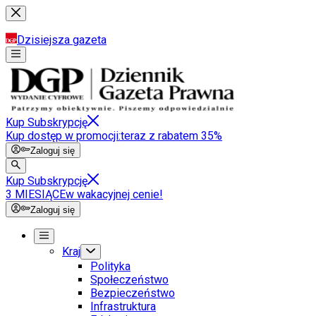
Dzisiejsza gazeta
Kup Subskrypcję
Kup dostęp w promocji:
teraz z rabatem 35%
Zaloguj się
Kup Subskrypcję
3 MIESIĄCE
w wakacyjnej cenie!
Zaloguj się
Kraj
Polityka
Społeczeństwo
Bezpieczeństwo
Infrastruktura