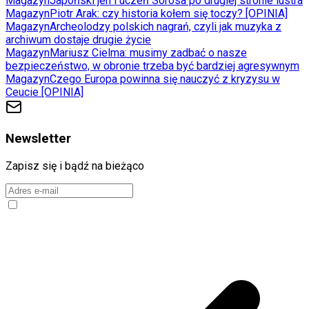
Magazyn
Japoński jen i uczeń Sorosa po drugiej stronie lustra
Magazyn
Piotr Arak: czy historia kołem się toczy? [OPINIA]
Magazyn
Archeolodzy polskich nagrań, czyli jak muzyka z
archiwum dostaje drugie życie
Magazyn
Mariusz Cielma: musimy zadbać o nasze
bezpieczeństwo, w obronie trzeba być bardziej agresywnym
Magazyn
Czego Europa powinna się nauczyć z kryzysu w
Ceucie [OPINIA]
Newsletter
Zapisz się i bądź na bieżąco