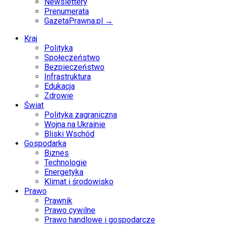
Newslettery
Prenumerata
GazetaPrawna.pl →
Kraj
Polityka
Społeczeństwo
Bezpieczeństwo
Infrastruktura
Edukacja
Zdrowie
Świat
Polityka zagraniczna
Wojna na Ukrainie
Bliski Wschód
Gospodarka
Biznes
Technologie
Energetyka
Klimat i środowisko
Prawo
Prawnik
Prawo cywilne
Prawo handlowe i gospodarcze