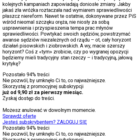
kolejnych kampaniach zapowiadają doniosłe zmiany. Jakby
jakaś zła wróżka roztaczała nad wymiarem sprawiedliwości
płaszcz niereform. Nawet te ostatnie, dokonywane przez PiS
wśród nieomal szczęku oręża, nie niosły za sobą
usprawnienia i przyspieszenia tempa prac młynów
sprawiedliwości. Powtykać swoich sędziów, powstrzymać
awanse sędziów niezależnych od rządu – ot, cały horyzont
działań pisowskich i ziobrowskich. A wy, macie szerszy
horyzont? Coś z «tym» zrobicie, czy po wygranej opozycji
będziemy mieli tradycyjny stan rzeczy – i tradycyjną, jałową
krytykę?
Pozostało
94
% treści
Nie pozwól, by umknęło Ci to, co najważniejsze.
Skorzystaj z promocyjnej subskrypcji
już od 9,90 zł za pierwszy miesiąc.
Zyskaj dostęp do treści.
Możesz anulować w dowolnym momencie.
Sprawdź ofertę
Jesteś subskrybentem? ZALOGUJ SIĘ
Pozostało
94
% treści
Nie pozwól, by umknęło Ci to, co najważniejsze.
Skorzystaj z promocyjnej subskrypcji