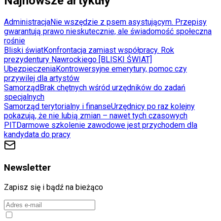
Najnowsze artykuły
Administracja
Nie wszędzie z psem asystującym. Przepisy
gwarantują prawo nieskutecznie, ale świadomość społeczna
rośnie
Bliski świat
Konfrontacja zamiast współpracy. Rok
prezydentury Nawrockiego [BLISKI ŚWIAT]
Ubezpieczenia
Kontrowersyjne emerytury, pomoc czy
przywilej dla artystów
Samorząd
Brak chętnych wśród urzędników do zadań
specjalnych
Samorząd terytorialny i finanse
Urzędnicy po raz kolejny
pokazują, że nie lubią zmian – nawet tych czasowych
PIT
Darmowe szkolenie zawodowe jest przychodem dla
kandydata do pracy
Newsletter
Zapisz się i bądź na bieżąco