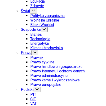
Edukacja
Zdrowie
Świat
Polityka zagraniczna
Wojna na Ukrainie
Bliski Wschód
Gospodarka
Biznes
Technologie
Energetyka
Klimat i środowisko
Prawo
Prawnik
Prawo cywilne
Prawo handlowe i gospodarcze
Prawo internetu i ochrony danych
Prawo administracyjne
Prawo karne i wykroczeniowe
Prawo europejskie
Podatki
PIT
CIT
VAT