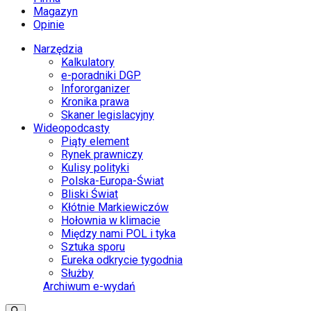
Magazyn
Opinie
Narzędzia
Kalkulatory
e-poradniki DGP
Infororganizer
Kronika prawa
Skaner legislacyjny
Wideopodcasty
Piąty element
Rynek prawniczy
Kulisy polityki
Polska-Europa-Świat
Bliski Świat
Kłótnie Markiewiczów
Hołownia w klimacie
Między nami POL i tyka
Sztuka sporu
Eureka odkrycie tygodnia
Służby
Archiwum e-wydań