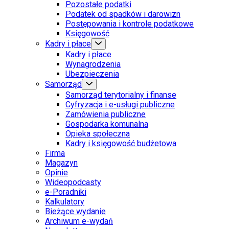
Pozostałe podatki
Podatek od spadków i darowizn
Postępowania i kontrole podatkowe
Księgowość
Kadry i płace
Kadry i płace
Wynagrodzenia
Ubezpieczenia
Samorząd
Samorząd terytorialny i finanse
Cyfryzacja i e-usługi publiczne
Zamówienia publiczne
Gospodarka komunalna
Opieka społeczna
Kadry i księgowość budżetowa
Firma
Magazyn
Opinie
Wideopodcasty
e-Poradniki
Kalkulatory
Bieżące wydanie
Archiwum e-wydań