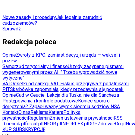
Nowe zasady i procedury
Jak legalnie zatrudnić
cudzoziemców?
Sprawdź
Redakcja poleca
Opinie
Zwroty z KPO: zamiast decyzji urzędu — weksel i
pozew
Samorząd terytorialny i finanse
Urzędy zasypane pismami
wygenerowanymi przez AI. " Trzeba wprowadzić nowe
wytyczne"
VAT
Odsetki od sankcji VAT. Fiskus przegrywa z podatnikami
PIT
Skarbówka zapomniała, kiedy przedawnia się podatek
Opinie
Cud w Ceucie. Lekcja dla Tuska, nie dla Sáncheza
Postępowania i kontrole podatkowe
Koniec sporu o
doręczenia? Zapadł ważny wyrok siedmiu sędziów NSA
Kontakt
O nas
Reklama
Kariera
Polityka
prywatności
Regulamin
Zmień ustawienia prywatności
RSS
dziennik.pl
forsal.pl
INFOR.pl
INFORLEX.pl
DGP
ZdrowieGo.pl
New
KUP SUBSKRYPCJĘ
Pobierz w
Pobierz z