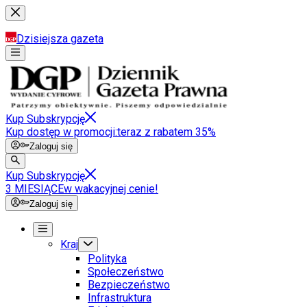
Dzisiejsza gazeta
Kup Subskrypcję
Kup dostęp w promocji:
teraz z rabatem 35%
Zaloguj się
Kup Subskrypcję
3 MIESIĄCE
w wakacyjnej cenie!
Zaloguj się
Kraj
Polityka
Społeczeństwo
Bezpieczeństwo
Infrastruktura