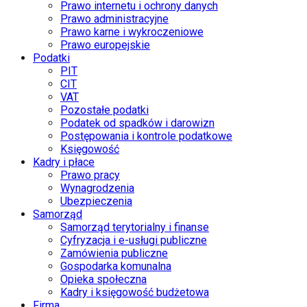
Prawo internetu i ochrony danych
Prawo administracyjne
Prawo karne i wykroczeniowe
Prawo europejskie
Podatki
PIT
CIT
VAT
Pozostałe podatki
Podatek od spadków i darowizn
Postępowania i kontrole podatkowe
Księgowość
Kadry i płace
Prawo pracy
Wynagrodzenia
Ubezpieczenia
Samorząd
Samorząd terytorialny i finanse
Cyfryzacja i e-usługi publiczne
Zamówienia publiczne
Gospodarka komunalna
Opieka społeczna
Kadry i księgowość budżetowa
Firma