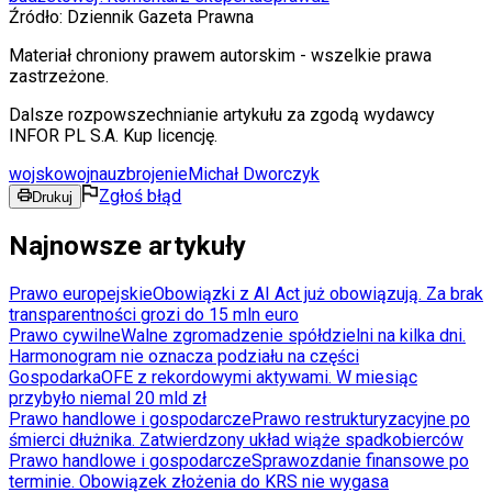
Źródło:
Dziennik Gazeta Prawna
Materiał chroniony prawem autorskim - wszelkie prawa
zastrzeżone.
Dalsze rozpowszechnianie artykułu za zgodą wydawcy
INFOR PL S.A. Kup licencję.
wojsko
wojna
uzbrojenie
Michał Dworczyk
Zgłoś błąd
Drukuj
Najnowsze artykuły
Prawo europejskie
Obowiązki z AI Act już obowiązują. Za brak
transparentności grozi do 15 mln euro
Prawo cywilne
Walne zgromadzenie spółdzielni na kilka dni.
Harmonogram nie oznacza podziału na części
Gospodarka
OFE z rekordowymi aktywami. W miesiąc
przybyło niemal 20 mld zł
Prawo handlowe i gospodarcze
Prawo restrukturyzacyjne po
śmierci dłużnika. Zatwierdzony układ wiąże spadkobierców
Prawo handlowe i gospodarcze
Sprawozdanie finansowe po
terminie. Obowiązek złożenia do KRS nie wygasa