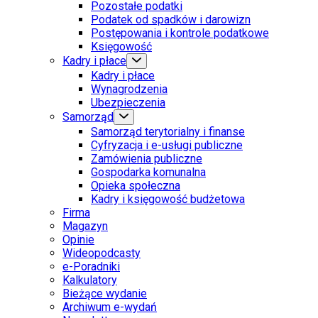
Pozostałe podatki
Podatek od spadków i darowizn
Postępowania i kontrole podatkowe
Księgowość
Kadry i płace
Kadry i płace
Wynagrodzenia
Ubezpieczenia
Samorząd
Samorząd terytorialny i finanse
Cyfryzacja i e-usługi publiczne
Zamówienia publiczne
Gospodarka komunalna
Opieka społeczna
Kadry i księgowość budżetowa
Firma
Magazyn
Opinie
Wideopodcasty
e-Poradniki
Kalkulatory
Bieżące wydanie
Archiwum e-wydań