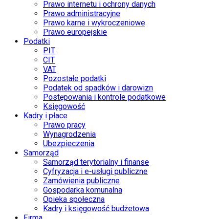
Prawo internetu i ochrony danych
Prawo administracyjne
Prawo karne i wykroczeniowe
Prawo europejskie
Podatki
PIT
CIT
VAT
Pozostałe podatki
Podatek od spadków i darowizn
Postępowania i kontrole podatkowe
Księgowość
Kadry i płace
Prawo pracy
Wynagrodzenia
Ubezpieczenia
Samorząd
Samorząd terytorialny i finanse
Cyfryzacja i e-usługi publiczne
Zamówienia publiczne
Gospodarka komunalna
Opieka społeczna
Kadry i księgowość budżetowa
Firma