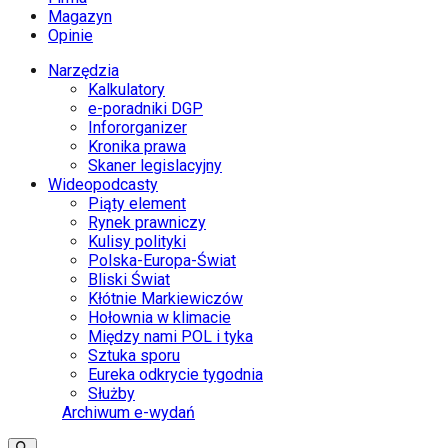
Magazyn
Opinie
Narzędzia
Kalkulatory
e-poradniki DGP
Infororganizer
Kronika prawa
Skaner legislacyjny
Wideopodcasty
Piąty element
Rynek prawniczy
Kulisy polityki
Polska-Europa-Świat
Bliski Świat
Kłótnie Markiewiczów
Hołownia w klimacie
Między nami POL i tyka
Sztuka sporu
Eureka odkrycie tygodnia
Służby
Archiwum e-wydań