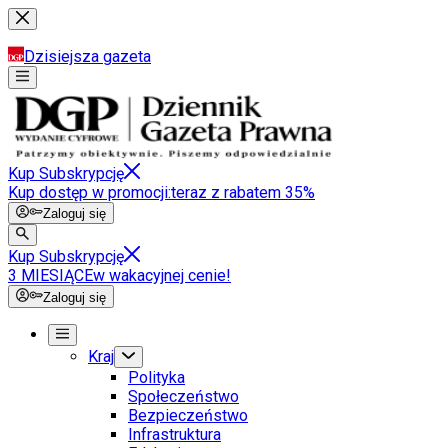
Dzisiejsza gazeta
Kup Subskrypcję
Kup dostęp w promocji:
teraz z rabatem 35%
Zaloguj się
Kup Subskrypcję
3 MIESIĄCE
w wakacyjnej cenie!
Zaloguj się
Kraj
Polityka
Społeczeństwo
Bezpieczeństwo
Infrastruktura