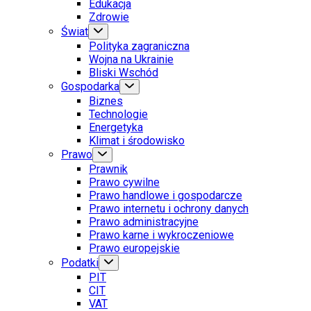
Edukacja
Zdrowie
Świat
Polityka zagraniczna
Wojna na Ukrainie
Bliski Wschód
Gospodarka
Biznes
Technologie
Energetyka
Klimat i środowisko
Prawo
Prawnik
Prawo cywilne
Prawo handlowe i gospodarcze
Prawo internetu i ochrony danych
Prawo administracyjne
Prawo karne i wykroczeniowe
Prawo europejskie
Podatki
PIT
CIT
VAT