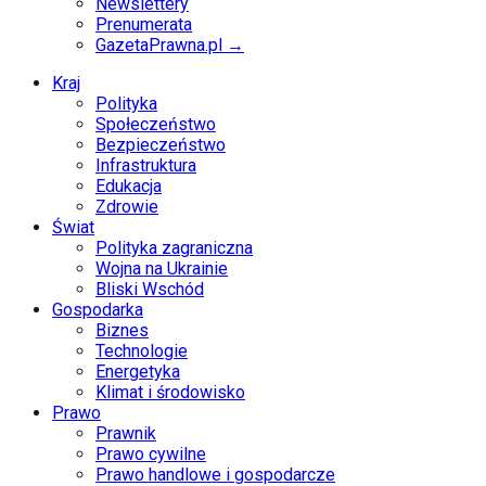
Newslettery
Prenumerata
GazetaPrawna.pl →
Kraj
Polityka
Społeczeństwo
Bezpieczeństwo
Infrastruktura
Edukacja
Zdrowie
Świat
Polityka zagraniczna
Wojna na Ukrainie
Bliski Wschód
Gospodarka
Biznes
Technologie
Energetyka
Klimat i środowisko
Prawo
Prawnik
Prawo cywilne
Prawo handlowe i gospodarcze