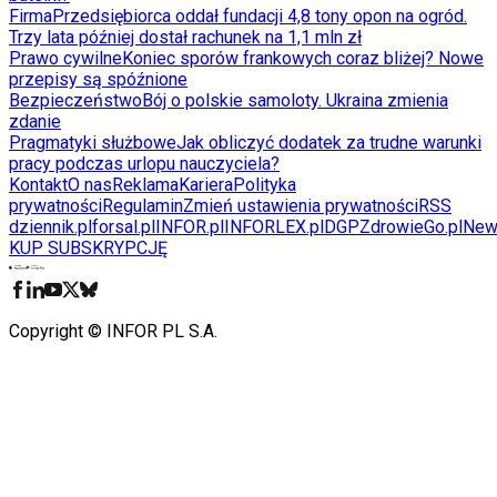
Firma
Przedsiębiorca oddał fundacji 4,8 tony opon na ogród.
Trzy lata później dostał rachunek na 1,1 mln zł
Prawo cywilne
Koniec sporów frankowych coraz bliżej? Nowe
przepisy są spóźnione
Bezpieczeństwo
Bój o polskie samoloty. Ukraina zmienia
zdanie
Pragmatyki służbowe
Jak obliczyć dodatek za trudne warunki
pracy podczas urlopu nauczyciela?
Kontakt
O nas
Reklama
Kariera
Polityka
prywatności
Regulamin
Zmień ustawienia prywatności
RSS
dziennik.pl
forsal.pl
INFOR.pl
INFORLEX.pl
DGP
ZdrowieGo.pl
New
KUP SUBSKRYPCJĘ
Pobierz w
Pobierz z
Copyright © INFOR PL S.A.