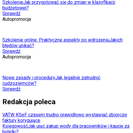
Szkolenie
Jak przygotować się do zmian w klasyfikacji
budżetowej?
Sprawdź
Autopromocja
Szkolenie online: Praktyczne aspekty po wdrożeniu
Jakich
błędów unikać?
Sprawdź
Autopromocja
Nowe zasady i procedury
Jak legalnie zatrudnić
cudzoziemców?
Sprawdź
Redakcja poleca
VAT
W KSeF czasem trudno prawidłowo wystawiać zbiorcze
faktury korygujące
Księgowość
Jak ująć zakup wody dla pracowników i kaucję za
butelki?