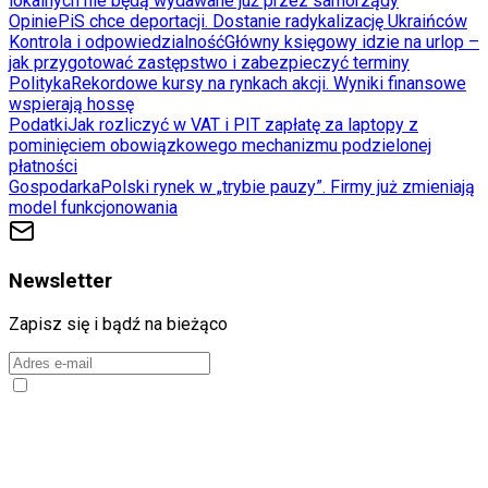
lokalnych nie będą wydawane już przez samorządy
Opinie
PiS chce deportacji. Dostanie radykalizację Ukraińców
Kontrola i odpowiedzialność
Główny księgowy idzie na urlop –
jak przygotować zastępstwo i zabezpieczyć terminy
Polityka
Rekordowe kursy na rynkach akcji. Wyniki finansowe
wspierają hossę
Podatki
Jak rozliczyć w VAT i PIT zapłatę za laptopy z
pominięciem obowiązkowego mechanizmu podzielonej
płatności
Gospodarka
Polski rynek w „trybie pauzy”. Firmy już zmieniają
model funkcjonowania
Newsletter
Zapisz się i bądź na bieżąco