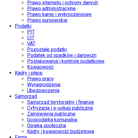
Prawo internetu i ochrony danych
Prawo administracyjne
Prawo karne i wykroczeniowe
Prawo europejskie
Podatki
PIT
CIT
VAT
Pozostałe podatki
Podatek od spadków i darowizn
Postępowania i kontrole podatkowe
Księgowość
Kadry i płace
Prawo pracy
Wynagrodzenia
Ubezpieczenia
Samorząd
Samorząd terytorialny i finanse
Cyfryzacja i e-usługi publiczne
Zamówienia publiczne
Gospodarka komunalna
Opieka społeczna
Kadry i księgowość budżetowa
Firma