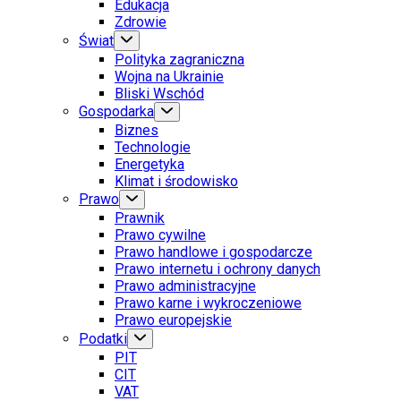
Edukacja
Zdrowie
Świat
Polityka zagraniczna
Wojna na Ukrainie
Bliski Wschód
Gospodarka
Biznes
Technologie
Energetyka
Klimat i środowisko
Prawo
Prawnik
Prawo cywilne
Prawo handlowe i gospodarcze
Prawo internetu i ochrony danych
Prawo administracyjne
Prawo karne i wykroczeniowe
Prawo europejskie
Podatki
PIT
CIT
VAT