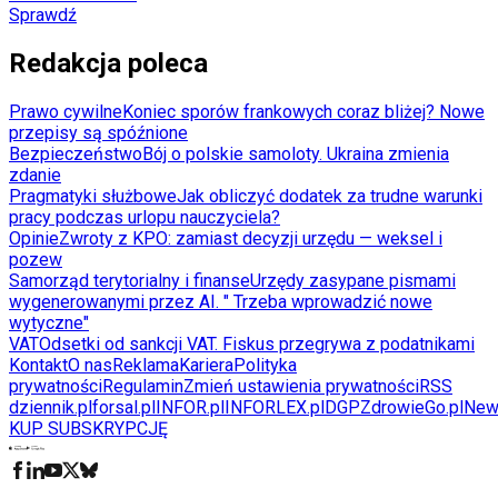
Sprawdź
Redakcja poleca
Prawo cywilne
Koniec sporów frankowych coraz bliżej? Nowe
przepisy są spóźnione
Bezpieczeństwo
Bój o polskie samoloty. Ukraina zmienia
zdanie
Pragmatyki służbowe
Jak obliczyć dodatek za trudne warunki
pracy podczas urlopu nauczyciela?
Opinie
Zwroty z KPO: zamiast decyzji urzędu — weksel i
pozew
Samorząd terytorialny i finanse
Urzędy zasypane pismami
wygenerowanymi przez AI. " Trzeba wprowadzić nowe
wytyczne"
VAT
Odsetki od sankcji VAT. Fiskus przegrywa z podatnikami
Kontakt
O nas
Reklama
Kariera
Polityka
prywatności
Regulamin
Zmień ustawienia prywatności
RSS
dziennik.pl
forsal.pl
INFOR.pl
INFORLEX.pl
DGP
ZdrowieGo.pl
New
KUP SUBSKRYPCJĘ
Pobierz w
Pobierz z