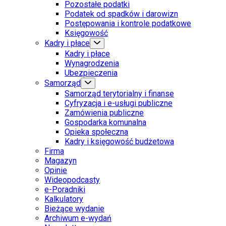
Pozostałe podatki
Podatek od spadków i darowizn
Postępowania i kontrole podatkowe
Księgowość
Kadry i płace
Kadry i płace
Wynagrodzenia
Ubezpieczenia
Samorząd
Samorząd terytorialny i finanse
Cyfryzacja i e-usługi publiczne
Zamówienia publiczne
Gospodarka komunalna
Opieka społeczna
Kadry i księgowość budżetowa
Firma
Magazyn
Opinie
Wideopodcasty
e-Poradniki
Kalkulatory
Bieżące wydanie
Archiwum e-wydań