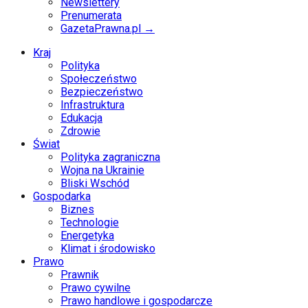
Newslettery
Prenumerata
GazetaPrawna.pl →
Kraj
Polityka
Społeczeństwo
Bezpieczeństwo
Infrastruktura
Edukacja
Zdrowie
Świat
Polityka zagraniczna
Wojna na Ukrainie
Bliski Wschód
Gospodarka
Biznes
Technologie
Energetyka
Klimat i środowisko
Prawo
Prawnik
Prawo cywilne
Prawo handlowe i gospodarcze