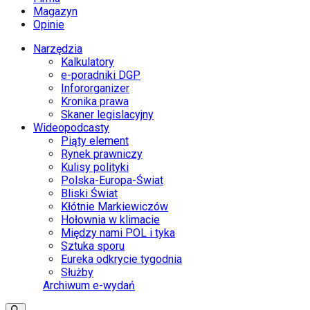
Magazyn
Opinie
Narzędzia
Kalkulatory
e-poradniki DGP
Infororganizer
Kronika prawa
Skaner legislacyjny
Wideopodcasty
Piąty element
Rynek prawniczy
Kulisy polityki
Polska-Europa-Świat
Bliski Świat
Kłótnie Markiewiczów
Hołownia w klimacie
Między nami POL i tyka
Sztuka sporu
Eureka odkrycie tygodnia
Służby
Archiwum e-wydań