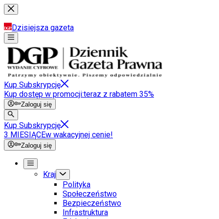
Dzisiejsza gazeta
Kup Subskrypcję
Kup dostęp w promocji:
teraz z rabatem 35%
Zaloguj się
Kup Subskrypcję
3 MIESIĄCE
w wakacyjnej cenie!
Zaloguj się
Kraj
Polityka
Społeczeństwo
Bezpieczeństwo
Infrastruktura