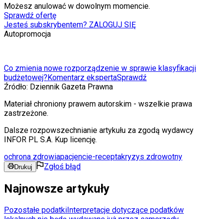
Możesz anulować w dowolnym momencie.
Sprawdź ofertę
Jesteś subskrybentem? ZALOGUJ SIĘ
Autopromocja
Co zmienia nowe rozporządzenie w sprawie klasyfikacji
budżetowej?
Komentarz eksperta
Sprawdź
Źródło:
Dziennik Gazeta Prawna
Materiał chroniony prawem autorskim - wszelkie prawa
zastrzeżone.
Dalsze rozpowszechnianie artykułu za zgodą wydawcy
INFOR PL S.A. Kup licencję.
ochrona zdrowia
pacjenci
e-recepta
kryzys zdrowotny
Zgłoś błąd
Drukuj
Najnowsze artykuły
Pozostałe podatki
Interpretacje dotyczące podatków