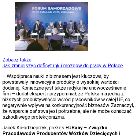
Zobacz także
Jak zmniejszyć deficyt rąk i mózgów do pracy w Polsce
– Współpraca nauki z biznesem jest kluczowa, by
powstawały innowacyjne produkty o wysokiej wartości
dodanej. Konieczne jest także radykalne unowocześnienie
firm – dodał ekspert i przypomniał, że Polska ma jedną z
niższych produktywności wśród pracowników w całej UE, co
negatywnie wpływa na konkurencyjność biznesów. Zaznaczył,
że wsparcie państwa jest potrzebne, ale nie może oznaczać
szkodliwego protekcjonizmu.
Jacek Kołodziejczyk, prezes
EUBaby – Związku
Pracodawców Producentów Wózków Dziecięcych i