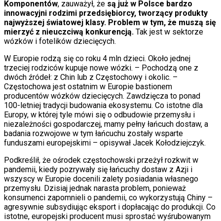
Komponentów
, zauważył, że
są już w Polsce bardzo
innowacyjni rodzimi przedsiębiorcy, tworzący produkty
najwyższej światowej klasy. Problem w tym, że muszą się
mierzyć z nieuczciwą konkurencją.
Tak jest w sektorze
wózków i fotelików dziecięcych.
W Europie rodzą się co roku 4 mln dzieci. Około jednej
trzeciej rodziców kupuje nowe wózki. – Pochodzą one z
dwóch źródeł: z Chin lub z Częstochowy i okolic. –
Częstochowa jest ostatnim w Europie bastionem
producentów wózków dziecięcych. Zawdzięcza to ponad
100-letniej tradycji budowania ekosystemu. Co istotne dla
Europy, w której tyle mówi się o odbudowie przemysłu i
niezależności gospodarczej, mamy pełny łańcuch dostaw, a
badania rozwojowe w tym łańcuchu zostały wsparte
funduszami europejskimi – opisywał Jacek Kołodziejczyk.
Podkreślił, że ośrodek częstochowski przeżył rozkwit w
pandemii, kiedy pozrywały się łańcuchy dostaw z Azji i
wszyscy w Europie docenili zalety posiadania własnego
przemysłu. Dzisiaj jednak narasta problem, ponieważ
konsumenci zapomnieli o pandemii, co wykorzystują Chiny –
agresywnie subsydiując eksport i dopłacając do produkcji. Co
istotne, europejski producent musi sprostać wyśrubowanym