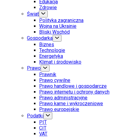
Edukacja
Zdrowie
Świat
Polityka zagraniczna
Wojna na Ukrainie
Bliski Wschód
Gospodarka
Biznes
Technologie
Energetyka
Klimat i środowisko
Prawo
Prawnik
Prawo cywilne
Prawo handlowe i gospodarcze
Prawo internetu i ochrony danych
Prawo administracyjne
Prawo karne i wykroczeniowe
Prawo europejskie
Podatki
PIT
CIT
VAT