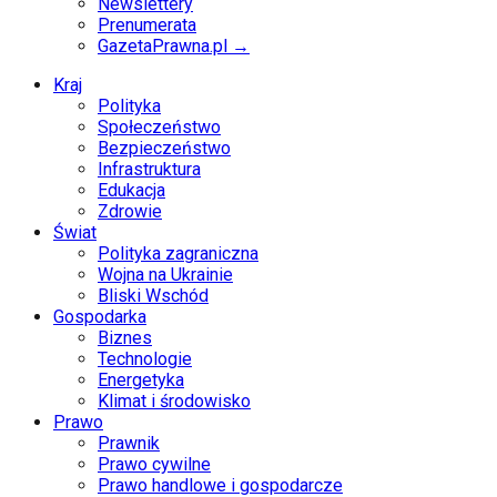
Newslettery
Prenumerata
GazetaPrawna.pl →
Kraj
Polityka
Społeczeństwo
Bezpieczeństwo
Infrastruktura
Edukacja
Zdrowie
Świat
Polityka zagraniczna
Wojna na Ukrainie
Bliski Wschód
Gospodarka
Biznes
Technologie
Energetyka
Klimat i środowisko
Prawo
Prawnik
Prawo cywilne
Prawo handlowe i gospodarcze