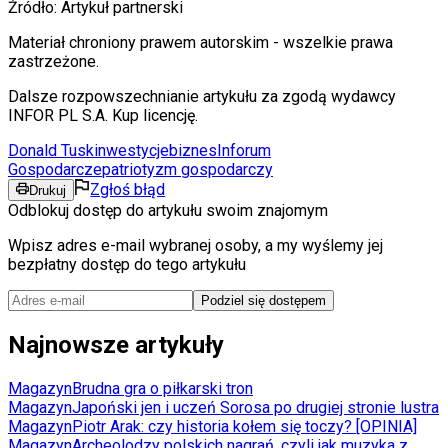
Źródło:
Artykuł partnerski
Materiał chroniony prawem autorskim - wszelkie prawa
zastrzeżone.
Dalsze rozpowszechnianie artykułu za zgodą wydawcy
INFOR PL S.A. Kup licencję.
Donald Tusk
inwestycje
biznes
Inforum
Gospodarcze
patriotyzm gospodarczy
Zgłoś błąd
Drukuj
Odblokuj dostęp do artykułu swoim znajomym
Wpisz adres e-mail wybranej osoby, a my wyślemy jej
bezpłatny dostęp do tego artykułu
Podziel się dostępem
Najnowsze artykuły
Magazyn
Brudna gra o piłkarski tron
Magazyn
Japoński jen i uczeń Sorosa po drugiej stronie lustra
Magazyn
Piotr Arak: czy historia kołem się toczy? [OPINIA]
Magazyn
Archeolodzy polskich nagrań, czyli jak muzyka z