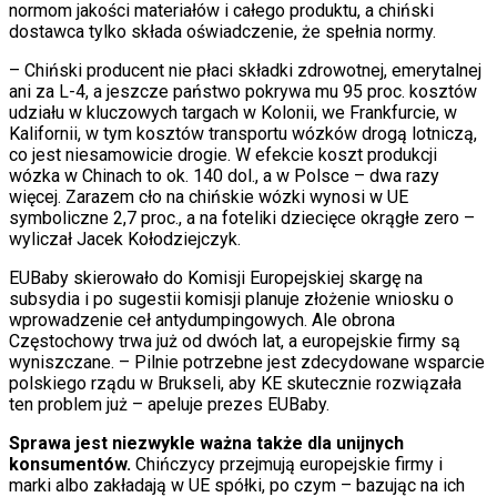
normom jakości materiałów i całego produktu, a chiński
dostawca tylko składa oświadczenie, że spełnia normy.
– Chiński producent nie płaci składki zdrowotnej, emerytalnej
ani za L-4, a jeszcze państwo pokrywa mu 95 proc. kosztów
udziału w kluczowych targach w Kolonii, we Frankfurcie, w
Kalifornii, w tym kosztów transportu wózków drogą lotniczą,
co jest niesamowicie drogie. W efekcie koszt produkcji
wózka w Chinach to ok. 140 dol., a w Polsce – dwa razy
więcej. Zarazem cło na chińskie wózki wynosi w UE
symboliczne 2,7 proc., a na foteliki dziecięce okrągłe zero –
wyliczał Jacek Kołodziejczyk.
EUBaby skierowało do Komisji Europejskiej skargę na
subsydia i po sugestii komisji planuje złożenie wniosku o
wprowadzenie ceł antydumpingowych. Ale obrona
Częstochowy trwa już od dwóch lat, a europejskie firmy są
wyniszczane. – Pilnie potrzebne jest zdecydowane wsparcie
polskiego rządu w Brukseli, aby KE skutecznie rozwiązała
ten problem już – apeluje prezes EUBaby.
Sprawa jest niezwykle ważna także dla unijnych
konsumentów.
Chińczycy przejmują europejskie firmy i
marki albo zakładają w UE spółki, po czym – bazując na ich