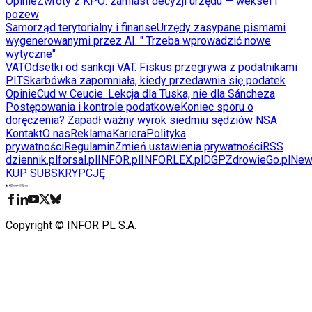
Opinie
Zwroty z KPO: zamiast decyzji urzędu — weksel i
pozew
Samorząd terytorialny i finanse
Urzędy zasypane pismami
wygenerowanymi przez AI. " Trzeba wprowadzić nowe
wytyczne"
VAT
Odsetki od sankcji VAT. Fiskus przegrywa z podatnikami
PIT
Skarbówka zapomniała, kiedy przedawnia się podatek
Opinie
Cud w Ceucie. Lekcja dla Tuska, nie dla Sáncheza
Postępowania i kontrole podatkowe
Koniec sporu o
doręczenia? Zapadł ważny wyrok siedmiu sędziów NSA
Kontakt
O nas
Reklama
Kariera
Polityka
prywatności
Regulamin
Zmień ustawienia prywatności
RSS
dziennik.pl
forsal.pl
INFOR.pl
INFORLEX.pl
DGP
ZdrowieGo.pl
New
KUP SUBSKRYPCJĘ
Pobierz w
Pobierz z
Copyright © INFOR PL S.A.