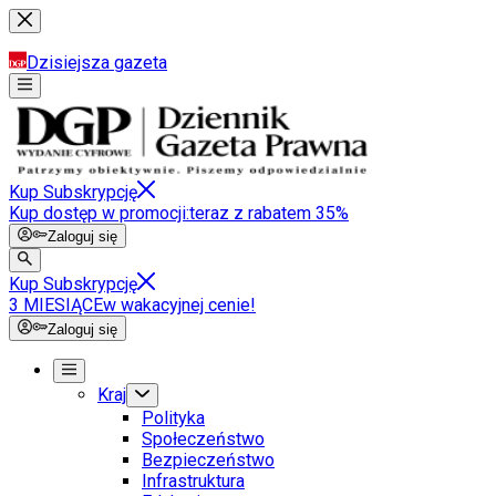
Dzisiejsza gazeta
Kup Subskrypcję
Kup dostęp w promocji:
teraz z rabatem 35%
Zaloguj się
Kup Subskrypcję
3 MIESIĄCE
w wakacyjnej cenie!
Zaloguj się
Kraj
Polityka
Społeczeństwo
Bezpieczeństwo
Infrastruktura