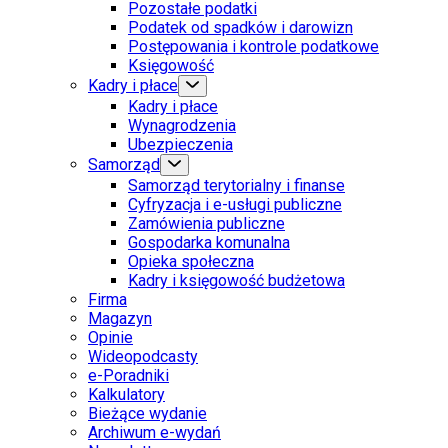
Pozostałe podatki
Podatek od spadków i darowizn
Postępowania i kontrole podatkowe
Księgowość
Kadry i płace
Kadry i płace
Wynagrodzenia
Ubezpieczenia
Samorząd
Samorząd terytorialny i finanse
Cyfryzacja i e-usługi publiczne
Zamówienia publiczne
Gospodarka komunalna
Opieka społeczna
Kadry i księgowość budżetowa
Firma
Magazyn
Opinie
Wideopodcasty
e-Poradniki
Kalkulatory
Bieżące wydanie
Archiwum e-wydań