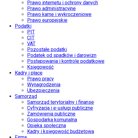
Prawo internetu i ochrony danych
Prawo administracyjne
Prawo karne i wykroczeniowe
Prawo europejskie
Podatki
PIT
CIT
VAT
Pozostałe podatki
Podatek od spadków i darowizn
Postępowania i kontrole podatkowe
Księgowość
Kadry i płace
Prawo pracy
Wynagrodzenia
Ubezpieczenia
Samorząd
Samorząd terytorialny i finanse
Cyfryzacja i e-usługi publiczne
Zamówienia publiczne
Gospodarka komunalna
Opieka społeczna
Kadry i księgowość budżetowa
Firma