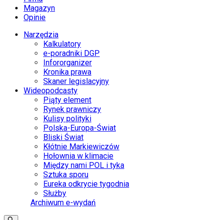
Magazyn
Opinie
Narzędzia
Kalkulatory
e-poradniki DGP
Infororganizer
Kronika prawa
Skaner legislacyjny
Wideopodcasty
Piąty element
Rynek prawniczy
Kulisy polityki
Polska-Europa-Świat
Bliski Świat
Kłótnie Markiewiczów
Hołownia w klimacie
Między nami POL i tyka
Sztuka sporu
Eureka odkrycie tygodnia
Służby
Archiwum e-wydań