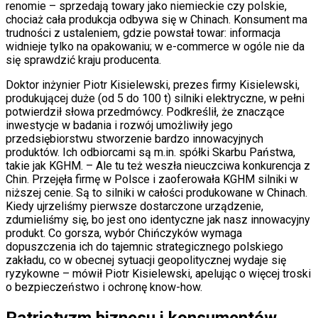
renomie – sprzedają towary jako niemieckie czy polskie,
chociaż cała produkcja odbywa się w Chinach. Konsument ma
trudności z ustaleniem, gdzie powstał towar: informacja
widnieje tylko na opakowaniu; w e-commerce w ogóle nie da
się sprawdzić kraju producenta.
Doktor inżynier Piotr Kisielewski, prezes firmy Kisielewski,
produkującej duże (od 5 do 100 t) silniki elektryczne, w pełni
potwierdził słowa przedmówcy. Podkreślił, że znaczące
inwestycje w badania i rozwój umożliwiły jego
przedsiębiorstwu stworzenie bardzo innowacyjnych
produktów. Ich odbiorcami są m.in. spółki Skarbu Państwa,
takie jak KGHM. – Ale tu też weszła nieuczciwa konkurencja z
Chin. Przejęła firmę w Polsce i zaoferowała KGHM silniki w
niższej cenie. Są to silniki w całości produkowane w Chinach.
Kiedy ujrzeliśmy pierwsze dostarczone urządzenie,
zdumieliśmy się, bo jest ono identyczne jak nasz innowacyjny
produkt. Co gorsza, wybór Chińczyków wymaga
dopuszczenia ich do tajemnic strategicznego polskiego
zakładu, co w obecnej sytuacji geopolitycznej wydaje się
ryzykowne – mówił Piotr Kisielewski, apelując o więcej troski
o bezpieczeństwo i ochronę know-how.
Patriotyzm biznesu i konsumentów