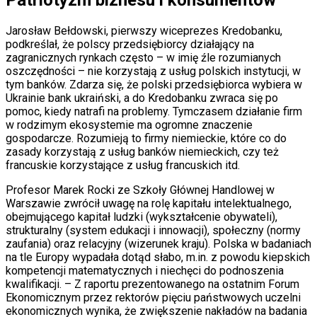
Jarosław Bełdowski, pierwszy wiceprezes Kredobanku,
podkreślał, że polscy przedsiębiorcy działający na
zagranicznych rynkach często – w imię źle rozumianych
oszczędności – nie korzystają z usług polskich instytucji, w
tym banków. Zdarza się, że polski przedsiębiorca wybiera w
Ukrainie bank ukraiński, a do Kredobanku zwraca się po
pomoc, kiedy natrafi na problemy. Tymczasem działanie firm
w rodzimym ekosystemie ma ogromne znaczenie
gospodarcze. Rozumieją to firmy niemieckie, które co do
zasady korzystają z usług banków niemieckich, czy też
francuskie korzystające z usług francuskich itd.
Profesor Marek Rocki ze Szkoły Głównej Handlowej w
Warszawie zwrócił uwagę na rolę kapitału intelektualnego,
obejmującego kapitał ludzki (wykształcenie obywateli),
strukturalny (system edukacji i innowacji), społeczny (normy
zaufania) oraz relacyjny (wizerunek kraju). Polska w badaniach
na tle Europy wypadała dotąd słabo, m.in. z powodu kiepskich
kompetencji matematycznych i niechęci do podnoszenia
kwalifikacji. – Z raportu prezentowanego na ostatnim Forum
Ekonomicznym przez rektorów pięciu państwowych uczelni
ekonomicznych wynika, że zwiększenie nakładów na badania