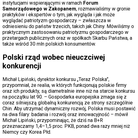
instytucjami wspierającymi w ramach
Forum
Samorządowego w Zakopanem
, rozmawialiśmy w gronie
praktyków i ekspertów o tym, jak wygląda i jak może
wyglądać patriotyzm gospodarczy – zwłaszcza w
odniesieniu do państw trzecich, takich jak Chiny. Mówiliśmy o
praktycznym zastosowaniu patriotyzmu gospodarczego w
przetargach publicznych oraz w spółkach Skarbu Państwa, a
także wśród 30 mln polskich konsumentów.
Polski rząd wobec nieuczciwej
konkurencji
Michał Lipiński, dyrektor konkursu „Teraz Polska”,
przypomniał, że realia, w których funkcjonują polskie firmy
oraz ich produkty, są diametralnie inne niż na starcie konkursu
na początku lat 90. – Gospodarka europejska zmaga się z
coraz silniejszą globalną konkurencją ze strony szczególnie
Chin. Aby utrzymać dynamiczny rozwój, Polska musi postawić
na dwa filary: badania i rozwój oraz innowacyjność – mówił
Michał Lipiński, przypominając, że dziś na B+R
przeznaczamy 1,4–1,5 proc. PKB, ponad dwa razy mniej niż
Niemcy czy Korea Płd.