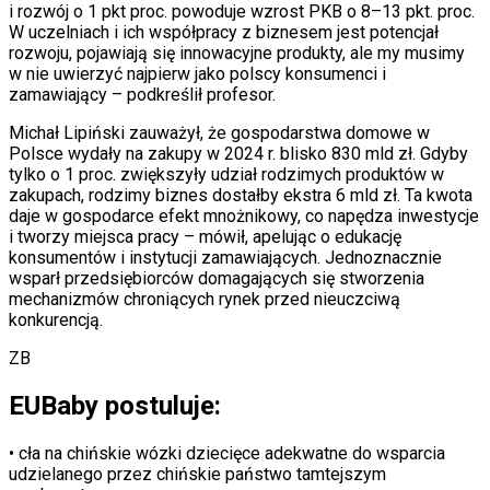
i rozwój o 1 pkt proc. powoduje wzrost PKB o 8–13 pkt. proc.
W uczelniach i ich współpracy z biznesem jest potencjał
rozwoju, pojawiają się innowacyjne produkty, ale my musimy
w nie uwierzyć najpierw jako polscy konsumenci i
zamawiający – podkreślił profesor.
Michał Lipiński zauważył, że gospodarstwa domowe w
Polsce wydały na zakupy w 2024 r. blisko 830 mld zł. Gdyby
tylko o 1 proc. zwiększyły udział rodzimych produktów w
zakupach, rodzimy biznes dostałby ekstra 6 mld zł. Ta kwota
daje w gospodarce efekt mnożnikowy, co napędza inwestycje
i tworzy miejsca pracy – mówił, apelując o edukację
konsumentów i instytucji zamawiających. Jednoznacznie
wsparł przedsiębiorców domagających się stworzenia
mechanizmów chroniących rynek przed nieuczciwą
konkurencją.
ZB
EUBaby postuluje:
• cła na chińskie wózki dziecięce adekwatne do wsparcia
udzielanego przez chińskie państwo tamtejszym