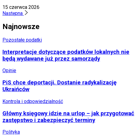
15 czerwca 2026
Następna
Najnowsze
Pozostałe podatki
Interpretacje dotyczące podatków lokalnych nie
będą wydawane już przez samorządy
Opinie
PiS chce deportacji. Dostanie radykalizację
Ukraińców
Kontrola i odpowiedzialność
Główny księgowy idzie na urlop – jak przygotować
zastępstwo i zabezpieczyć terminy
Polityka