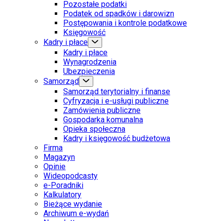
Pozostałe podatki
Podatek od spadków i darowizn
Postępowania i kontrole podatkowe
Księgowość
Kadry i płace
Kadry i płace
Wynagrodzenia
Ubezpieczenia
Samorząd
Samorząd terytorialny i finanse
Cyfryzacja i e-usługi publiczne
Zamówienia publiczne
Gospodarka komunalna
Opieka społeczna
Kadry i księgowość budżetowa
Firma
Magazyn
Opinie
Wideopodcasty
e-Poradniki
Kalkulatory
Bieżące wydanie
Archiwum e-wydań