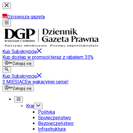
Dzisiejsza gazeta
Kup Subskrypcję
Kup dostęp w promocji:
teraz z rabatem 35%
Zaloguj się
Kup Subskrypcję
3 MIESIĄCE
w wakacyjnej cenie!
Zaloguj się
Kraj
Polityka
Społeczeństwo
Bezpieczeństwo
Infrastruktura