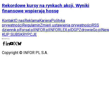
Rekordowe kursy na rynkach akcji. Wyniki
finansowe wspierają hossę
Kontakt
O nas
Reklama
Kariera
Polityka
prywatności
Regulamin
Zmień ustawienia prywatności
RSS
dziennik.pl
forsal.pl
INFOR.pl
INFORLEX.pl
DGP
ZdrowieGo.pl
New
KUP SUBSKRYPCJĘ
Pobierz w
Pobierz z
Copyright © INFOR PL S.A.