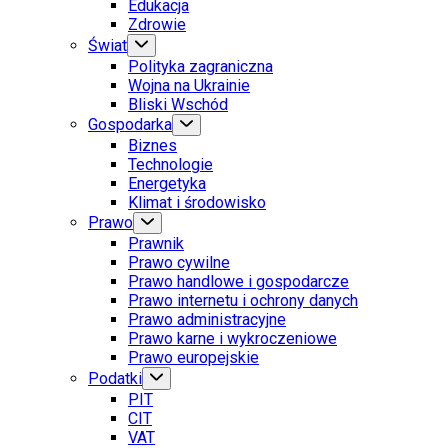
Edukacja
Zdrowie
Świat
Polityka zagraniczna
Wojna na Ukrainie
Bliski Wschód
Gospodarka
Biznes
Technologie
Energetyka
Klimat i środowisko
Prawo
Prawnik
Prawo cywilne
Prawo handlowe i gospodarcze
Prawo internetu i ochrony danych
Prawo administracyjne
Prawo karne i wykroczeniowe
Prawo europejskie
Podatki
PIT
CIT
VAT