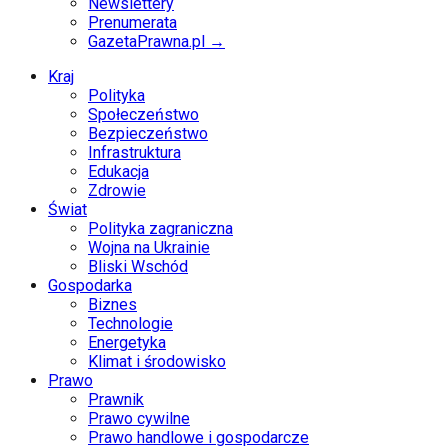
Newslettery
Prenumerata
GazetaPrawna.pl →
Kraj
Polityka
Społeczeństwo
Bezpieczeństwo
Infrastruktura
Edukacja
Zdrowie
Świat
Polityka zagraniczna
Wojna na Ukrainie
Bliski Wschód
Gospodarka
Biznes
Technologie
Energetyka
Klimat i środowisko
Prawo
Prawnik
Prawo cywilne
Prawo handlowe i gospodarcze