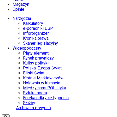
Magazyn
Opinie
Narzędzia
Kalkulatory
e-poradniki DGP
Infororganizer
Kronika prawa
Skaner legislacyjny
Wideopodcasty
Piąty element
Rynek prawniczy
Kulisy polityki
Polska-Europa-Świat
Bliski Świat
Kłótnie Markiewiczów
Hołownia w klimacie
Między nami POL i tyka
Sztuka sporu
Eureka odkrycie tygodnia
Służby
Archiwum e-wydań