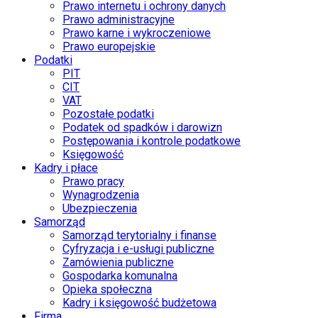
Prawo internetu i ochrony danych
Prawo administracyjne
Prawo karne i wykroczeniowe
Prawo europejskie
Podatki
PIT
CIT
VAT
Pozostałe podatki
Podatek od spadków i darowizn
Postępowania i kontrole podatkowe
Księgowość
Kadry i płace
Prawo pracy
Wynagrodzenia
Ubezpieczenia
Samorząd
Samorząd terytorialny i finanse
Cyfryzacja i e-usługi publiczne
Zamówienia publiczne
Gospodarka komunalna
Opieka społeczna
Kadry i księgowość budżetowa
Firma