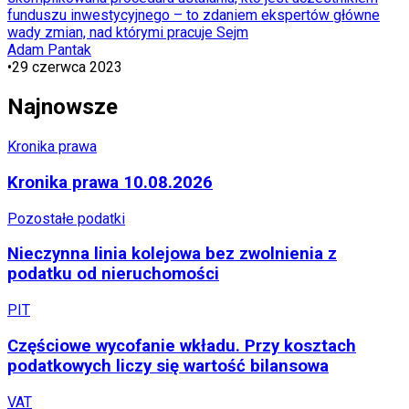
funduszu inwestycyjnego – to zdaniem ekspertów główne
wady zmian, nad którymi pracuje Sejm
Adam Pantak
•
29 czerwca 2023
Najnowsze
Kronika prawa
Kronika prawa 10.08.2026
Pozostałe podatki
Nieczynna linia kolejowa bez zwolnienia z
podatku od nieruchomości
PIT
Częściowe wycofanie wkładu. Przy kosztach
podatkowych liczy się wartość bilansowa
VAT