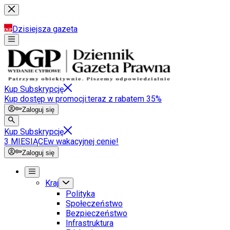
Dzisiejsza gazeta
Kup Subskrypcję
Kup dostęp w promocji:
teraz z rabatem 35%
Zaloguj się
Kup Subskrypcję
3 MIESIĄCE
w wakacyjnej cenie!
Zaloguj się
Kraj
Polityka
Społeczeństwo
Bezpieczeństwo
Infrastruktura