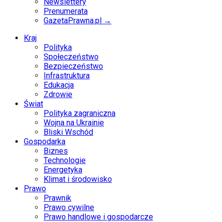
Newslettery
Prenumerata
GazetaPrawna.pl →
Kraj
Polityka
Społeczeństwo
Bezpieczeństwo
Infrastruktura
Edukacja
Zdrowie
Świat
Polityka zagraniczna
Wojna na Ukrainie
Bliski Wschód
Gospodarka
Biznes
Technologie
Energetyka
Klimat i środowisko
Prawo
Prawnik
Prawo cywilne
Prawo handlowe i gospodarcze