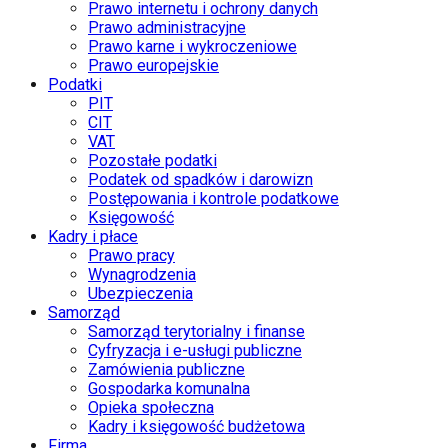
Prawo internetu i ochrony danych
Prawo administracyjne
Prawo karne i wykroczeniowe
Prawo europejskie
Podatki
PIT
CIT
VAT
Pozostałe podatki
Podatek od spadków i darowizn
Postępowania i kontrole podatkowe
Księgowość
Kadry i płace
Prawo pracy
Wynagrodzenia
Ubezpieczenia
Samorząd
Samorząd terytorialny i finanse
Cyfryzacja i e-usługi publiczne
Zamówienia publiczne
Gospodarka komunalna
Opieka społeczna
Kadry i księgowość budżetowa
Firma