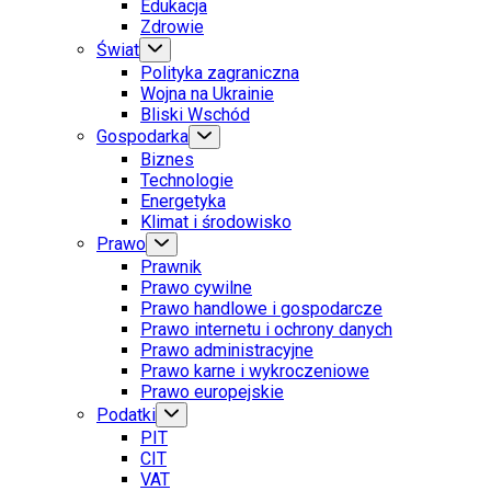
Edukacja
Zdrowie
Świat
Polityka zagraniczna
Wojna na Ukrainie
Bliski Wschód
Gospodarka
Biznes
Technologie
Energetyka
Klimat i środowisko
Prawo
Prawnik
Prawo cywilne
Prawo handlowe i gospodarcze
Prawo internetu i ochrony danych
Prawo administracyjne
Prawo karne i wykroczeniowe
Prawo europejskie
Podatki
PIT
CIT
VAT