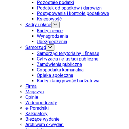
Pozostałe podatki
Podatek od spadków i darowizn
Postępowania i kontrole podatkowe
Księgowość
Kadry i płace
Kadry i płace
Wynagrodzenia
Ubezpieczenia
Samorząd
Samorząd terytorialny i finanse
Cyfryzacja i e-usługi publiczne
Zamówienia publiczne
Gospodarka komunalna
Opieka społeczna
Kadry i księgowość budżetowa
Firma
Magazyn
Opinie
Wideopodcasty
e-Poradniki
Kalkulatory
Bieżące wydanie
Archiwum e-wydań