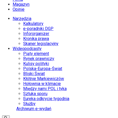
Magazyn
Opinie
Narzędzia
Kalkulatory
e-poradniki DGP
Infororganizer
Kronika prawa
Skaner legislacyjny
Wideopodcasty
Piąty element
Rynek prawniczy
Kulisy polityki
Polska-Europa-Świat
Bliski Świat
Kłótnie Markiewiczów
Hołownia w klimacie
Między nami POL i tyka
Sztuka sporu
Eureka odkrycie tygodnia
Służby
Archiwum e-wydań