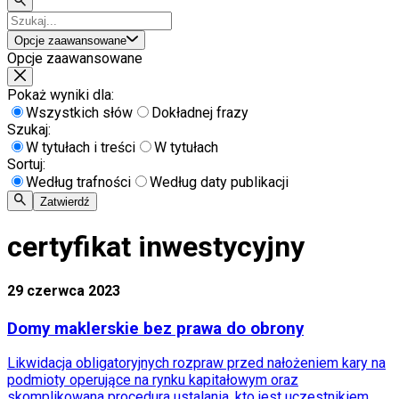
Opcje zaawansowane
Opcje zaawansowane
Pokaż wyniki dla:
Wszystkich słów
Dokładnej frazy
Szukaj:
W tytułach i treści
W tytułach
Sortuj:
Według trafności
Według daty publikacji
Zatwierdź
certyfikat inwestycyjny
29 czerwca 2023
Domy maklerskie bez prawa do obrony
Likwidacja obligatoryjnych rozpraw przed nałożeniem kary na
podmioty operujące na rynku kapitałowym oraz
skomplikowana procedura ustalania, kto jest uczestnikiem