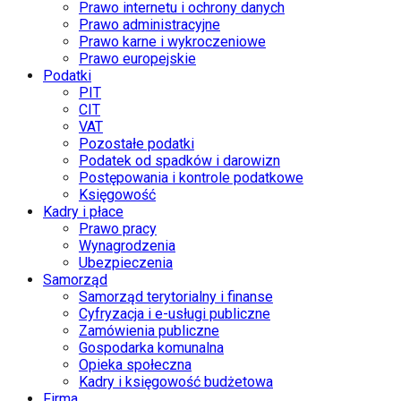
Prawo internetu i ochrony danych
Prawo administracyjne
Prawo karne i wykroczeniowe
Prawo europejskie
Podatki
PIT
CIT
VAT
Pozostałe podatki
Podatek od spadków i darowizn
Postępowania i kontrole podatkowe
Księgowość
Kadry i płace
Prawo pracy
Wynagrodzenia
Ubezpieczenia
Samorząd
Samorząd terytorialny i finanse
Cyfryzacja i e-usługi publiczne
Zamówienia publiczne
Gospodarka komunalna
Opieka społeczna
Kadry i księgowość budżetowa
Firma