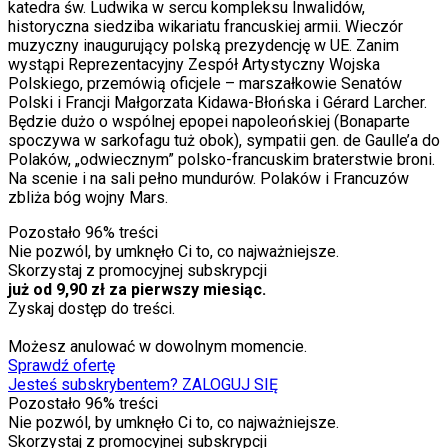
katedra św. Ludwika w sercu kompleksu Inwalidów,
historyczna siedziba wikariatu francuskiej armii. Wieczór
muzyczny inaugurujący polską prezydencję w UE. Zanim
wystąpi Reprezentacyjny Zespół Artystyczny Wojska
Polskiego, przemówią oficjele – marszałkowie Senatów
Polski i Francji Małgorzata Kidawa-Błońska i Gérard Larcher.
Będzie dużo o wspólnej epopei napoleońskiej (Bonaparte
spoczywa w sarkofagu tuż obok), sympatii gen. de Gaulle’a do
Polaków, „odwiecznym” polsko-francuskim braterstwie broni.
Na scenie i na sali pełno mundurów. Polaków i Francuzów
zbliża bóg wojny Mars.
Pozostało
96
% treści
Nie pozwól, by umknęło Ci to, co najważniejsze.
Skorzystaj z promocyjnej subskrypcji
już od 9,90 zł za pierwszy miesiąc.
Zyskaj dostęp do treści.
Możesz anulować w dowolnym momencie.
Sprawdź ofertę
Jesteś subskrybentem? ZALOGUJ SIĘ
Pozostało
96
% treści
Nie pozwól, by umknęło Ci to, co najważniejsze.
Skorzystaj z promocyjnej subskrypcji