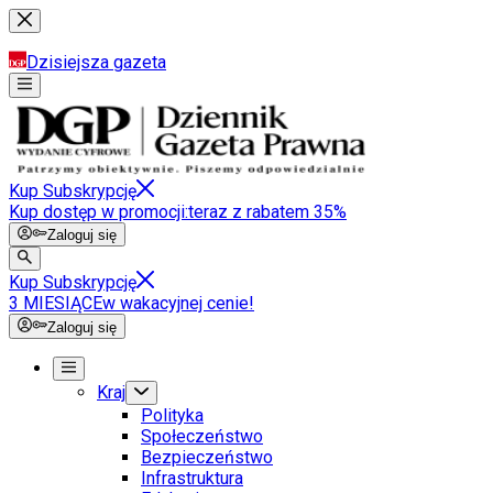
Dzisiejsza gazeta
Kup Subskrypcję
Kup dostęp w promocji:
teraz z rabatem 35%
Zaloguj się
Kup Subskrypcję
3 MIESIĄCE
w wakacyjnej cenie!
Zaloguj się
Kraj
Polityka
Społeczeństwo
Bezpieczeństwo
Infrastruktura