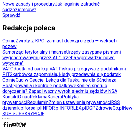
Nowe zasady i procedury
Jak legalnie zatrudnić
cudzoziemców?
Sprawdź
Redakcja poleca
Opinie
Zwroty z KPO: zamiast decyzji urzędu — weksel i
pozew
Samorząd terytorialny i finanse
Urzędy zasypane pismami
wygenerowanymi przez AI. " Trzeba wprowadzić nowe
wytyczne"
VAT
Odsetki od sankcji VAT. Fiskus przegrywa z podatnikami
PIT
Skarbówka zapomniała, kiedy przedawnia się podatek
Opinie
Cud w Ceucie. Lekcja dla Tuska, nie dla Sáncheza
Postępowania i kontrole podatkowe
Koniec sporu o
doręczenia? Zapadł ważny wyrok siedmiu sędziów NSA
Kontakt
O nas
Reklama
Kariera
Polityka
prywatności
Regulamin
Zmień ustawienia prywatności
RSS
dziennik.pl
forsal.pl
INFOR.pl
INFORLEX.pl
DGP
ZdrowieGo.pl
New
KUP SUBSKRYPCJĘ
Pobierz w
Pobierz z