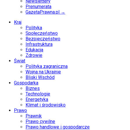
Newslettery
Prenumerata
GazetaPrawna.pl →
Kraj
Polityka
Społeczeństwo
Bezpieczeństwo
Infrastruktura
Edukacja
Zdrowie
Świat
Polityka zagraniczna
Wojna na Ukrainie
Bliski Wschód
Gospodarka
Biznes
Technologie
Energetyka
Klimat i środowisko
Prawo
Prawnik
Prawo cywilne
Prawo handlowe i gospodarcze