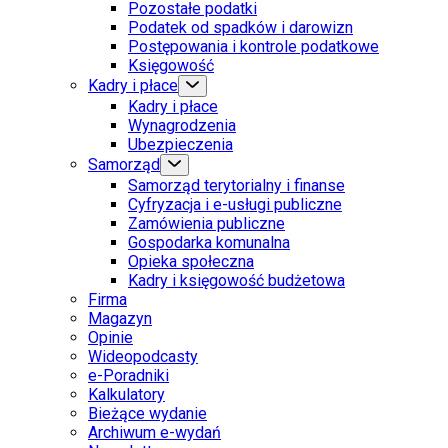
Pozostałe podatki
Podatek od spadków i darowizn
Postępowania i kontrole podatkowe
Księgowość
Kadry i płace
Kadry i płace
Wynagrodzenia
Ubezpieczenia
Samorząd
Samorząd terytorialny i finanse
Cyfryzacja i e-usługi publiczne
Zamówienia publiczne
Gospodarka komunalna
Opieka społeczna
Kadry i księgowość budżetowa
Firma
Magazyn
Opinie
Wideopodcasty
e-Poradniki
Kalkulatory
Bieżące wydanie
Archiwum e-wydań