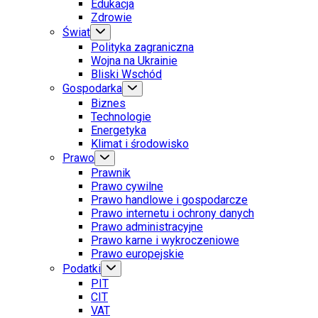
Edukacja
Zdrowie
Świat
Polityka zagraniczna
Wojna na Ukrainie
Bliski Wschód
Gospodarka
Biznes
Technologie
Energetyka
Klimat i środowisko
Prawo
Prawnik
Prawo cywilne
Prawo handlowe i gospodarcze
Prawo internetu i ochrony danych
Prawo administracyjne
Prawo karne i wykroczeniowe
Prawo europejskie
Podatki
PIT
CIT
VAT