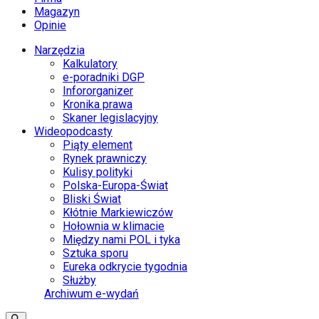
Magazyn
Opinie
Narzędzia
Kalkulatory
e-poradniki DGP
Infororganizer
Kronika prawa
Skaner legislacyjny
Wideopodcasty
Piąty element
Rynek prawniczy
Kulisy polityki
Polska-Europa-Świat
Bliski Świat
Kłótnie Markiewiczów
Hołownia w klimacie
Między nami POL i tyka
Sztuka sporu
Eureka odkrycie tygodnia
Służby
Archiwum e-wydań