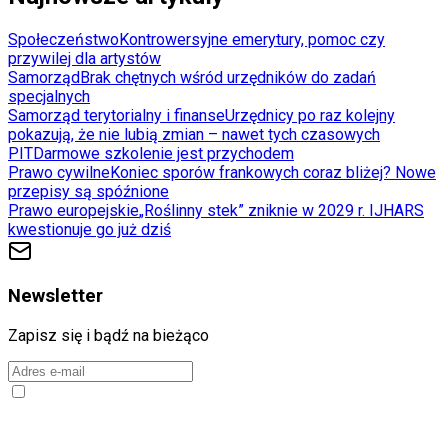
Społeczeństwo
Kontrowersyjne emerytury, pomoc czy
przywilej dla artystów
Samorząd
Brak chętnych wśród urzędników do zadań
specjalnych
Samorząd terytorialny i finanse
Urzędnicy po raz kolejny
pokazują, że nie lubią zmian – nawet tych czasowych
PIT
Darmowe szkolenie jest przychodem
Prawo cywilne
Koniec sporów frankowych coraz bliżej? Nowe
przepisy są spóźnione
Prawo europejskie
„Roślinny stek” zniknie w 2029 r. IJHARS
kwestionuje go już dziś
Newsletter
Zapisz się i bądź na bieżąco