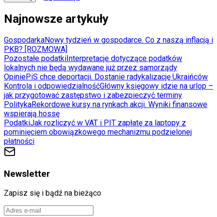
Najnowsze artykuły
Gospodarka
Nowy tydzień w gospodarce. Co z naszą inflacją i
PKB? [ROZMOWA]
Pozostałe podatki
Interpretacje dotyczące podatków
lokalnych nie będą wydawane już przez samorządy
Opinie
PiS chce deportacji. Dostanie radykalizację Ukraińców
Kontrola i odpowiedzialność
Główny księgowy idzie na urlop –
jak przygotować zastępstwo i zabezpieczyć terminy
Polityka
Rekordowe kursy na rynkach akcji. Wyniki finansowe
wspierają hossę
Podatki
Jak rozliczyć w VAT i PIT zapłatę za laptopy z
pominięciem obowiązkowego mechanizmu podzielonej
płatności
Newsletter
Zapisz się i bądź na bieżąco