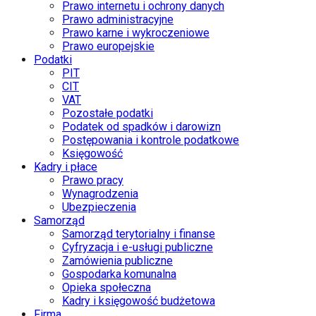
Prawo internetu i ochrony danych
Prawo administracyjne
Prawo karne i wykroczeniowe
Prawo europejskie
Podatki
PIT
CIT
VAT
Pozostałe podatki
Podatek od spadków i darowizn
Postępowania i kontrole podatkowe
Księgowość
Kadry i płace
Prawo pracy
Wynagrodzenia
Ubezpieczenia
Samorząd
Samorząd terytorialny i finanse
Cyfryzacja i e-usługi publiczne
Zamówienia publiczne
Gospodarka komunalna
Opieka społeczna
Kadry i księgowość budżetowa
Firma