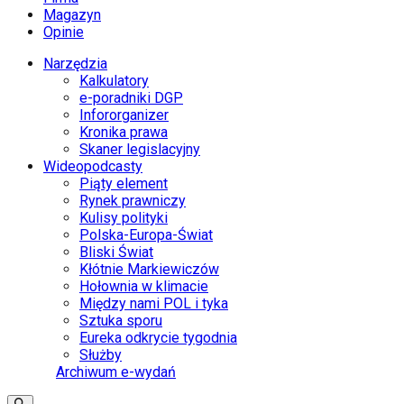
Magazyn
Opinie
Narzędzia
Kalkulatory
e-poradniki DGP
Infororganizer
Kronika prawa
Skaner legislacyjny
Wideopodcasty
Piąty element
Rynek prawniczy
Kulisy polityki
Polska-Europa-Świat
Bliski Świat
Kłótnie Markiewiczów
Hołownia w klimacie
Między nami POL i tyka
Sztuka sporu
Eureka odkrycie tygodnia
Służby
Archiwum e-wydań