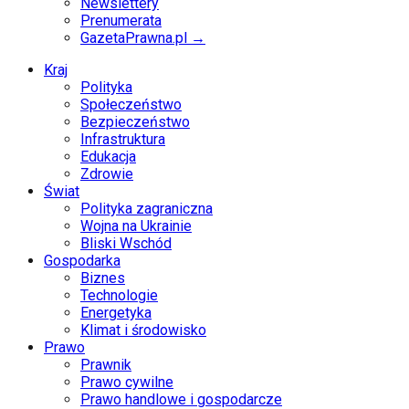
Newslettery
Prenumerata
GazetaPrawna.pl →
Kraj
Polityka
Społeczeństwo
Bezpieczeństwo
Infrastruktura
Edukacja
Zdrowie
Świat
Polityka zagraniczna
Wojna na Ukrainie
Bliski Wschód
Gospodarka
Biznes
Technologie
Energetyka
Klimat i środowisko
Prawo
Prawnik
Prawo cywilne
Prawo handlowe i gospodarcze