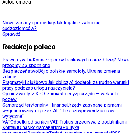
Autopromocja
Nowe zasady i procedury
Jak legalnie zatrudnić
cudzoziemców?
Sprawdź
Redakcja poleca
Prawo cywilne
Koniec sporów frankowych coraz bliżej? Nowe
przepisy są spóźnione
Bezpieczeństwo
Bój o polskie samoloty. Ukraina zmienia
zdanie
Pragmatyki służbowe
Jak obliczyć dodatek za trudne warunki
pracy podczas urlopu nauczyciela?
Opinie
Zwroty z KPO: zamiast decyzji urzędu — weksel i
pozew
Samorząd terytorialny i finanse
Urzędy zasypane pismami
wygenerowanymi przez AI. " Trzeba wprowadzić nowe
wytyczne"
VAT
Odsetki od sankcji VAT. Fiskus przegrywa z podatnikami
Kontakt
O nas
Reklama
Kariera
Polityka