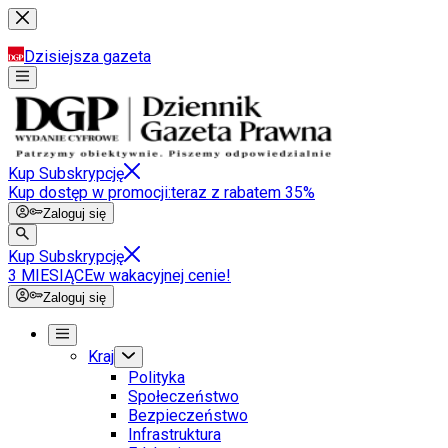
Dzisiejsza gazeta
Kup Subskrypcję
Kup dostęp w promocji:
teraz z rabatem 35%
Zaloguj się
Kup Subskrypcję
3 MIESIĄCE
w wakacyjnej cenie!
Zaloguj się
Kraj
Polityka
Społeczeństwo
Bezpieczeństwo
Infrastruktura