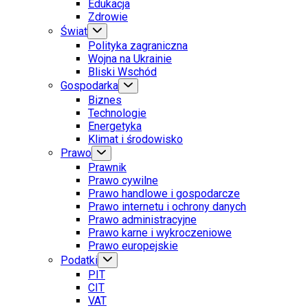
Edukacja
Zdrowie
Świat
Polityka zagraniczna
Wojna na Ukrainie
Bliski Wschód
Gospodarka
Biznes
Technologie
Energetyka
Klimat i środowisko
Prawo
Prawnik
Prawo cywilne
Prawo handlowe i gospodarcze
Prawo internetu i ochrony danych
Prawo administracyjne
Prawo karne i wykroczeniowe
Prawo europejskie
Podatki
PIT
CIT
VAT