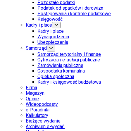
Pozostałe podatki
Podatek od spadków i darowizn
Postępowania i kontrole podatkowe
Księgowość
Kadry i płace
Kadry i płace
Wynagrodzenia
Ubezpieczenia
Samorząd
Samorząd terytorialny i finanse
Cyfryzacja i e-usługi publiczne
Zamówienia publiczne
Gospodarka komunalna
Opieka społeczna
Kadry i księgowość budżetowa
Firma
Magazyn
Opinie
Wideopodcasty
e-Poradniki
Kalkulatory
Bieżące wydanie
Archiwum e-wydań