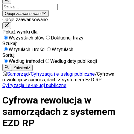
Opcje zaawansowane
Opcje zaawansowane
Pokaż wyniki dla:
Wszystkich słów
Dokładnej frazy
Szukaj:
W tytułach i treści
W tytułach
Sortuj:
Według trafności
Według daty publikacji
Zatwierdź
Samorząd
/
Cyfryzacja i e-usługi publiczne
/
Cyfrowa
rewolucja w samorządach z systemem EZD RP
Cyfryzacja i e-usługi publiczne
Cyfrowa rewolucja w
samorządach z systemem
EZD RP