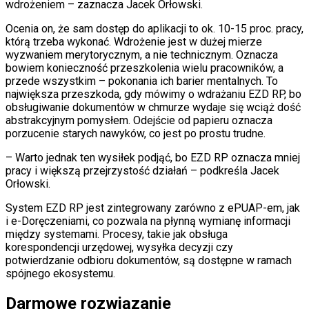
wdrożeniem – zaznacza Jacek Orłowski.
Ocenia on, że sam dostęp do aplikacji to ok. 10-15 proc. pracy,
którą trzeba wykonać. Wdrożenie jest w dużej mierze
wyzwaniem merytorycznym, a nie technicznym. Oznacza
bowiem konieczność przeszkolenia wielu pracowników, a
przede wszystkim – pokonania ich barier mentalnych. To
największa przeszkoda, gdy mówimy o wdrażaniu EZD RP, bo
obsługiwanie dokumentów w chmurze wydaje się wciąż dość
abstrakcyjnym pomysłem. Odejście od papieru oznacza
porzucenie starych nawyków, co jest po prostu trudne.
– Warto jednak ten wysiłek podjąć, bo EZD RP oznacza mniej
pracy i większą przejrzystość działań – podkreśla Jacek
Orłowski.
System EZD RP jest zintegrowany zarówno z ePUAP-em, jak
i e-Doręczeniami, co pozwala na płynną wymianę informacji
między systemami. Procesy, takie jak obsługa
korespondencji urzędowej, wysyłka decyzji czy
potwierdzanie odbioru dokumentów, są dostępne w ramach
spójnego ekosystemu.
Darmowe rozwiązanie