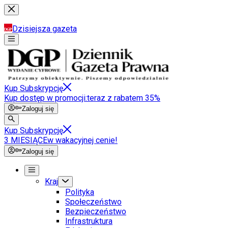
Dzisiejsza gazeta
Kup Subskrypcję
Kup dostęp w promocji:
teraz z rabatem 35%
Zaloguj się
Kup Subskrypcję
3 MIESIĄCE
w wakacyjnej cenie!
Zaloguj się
Kraj
Polityka
Społeczeństwo
Bezpieczeństwo
Infrastruktura