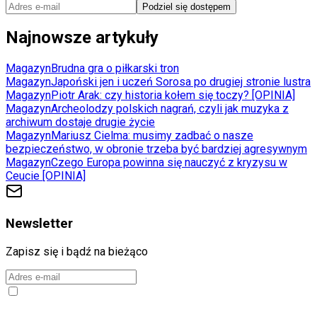
Podziel się dostępem
Najnowsze artykuły
Magazyn
Brudna gra o piłkarski tron
Magazyn
Japoński jen i uczeń Sorosa po drugiej stronie lustra
Magazyn
Piotr Arak: czy historia kołem się toczy? [OPINIA]
Magazyn
Archeolodzy polskich nagrań, czyli jak muzyka z
archiwum dostaje drugie życie
Magazyn
Mariusz Cielma: musimy zadbać o nasze
bezpieczeństwo, w obronie trzeba być bardziej agresywnym
Magazyn
Czego Europa powinna się nauczyć z kryzysu w
Ceucie [OPINIA]
Newsletter
Zapisz się i bądź na bieżąco