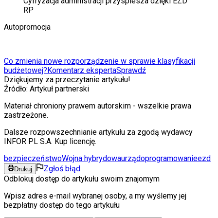
Cyfryzacja administracji przyspiesza dzięki EZD
RP
Autopromocja
Co zmienia nowe rozporządzenie w sprawie klasyfikacji
budżetowej?
Komentarz eksperta
Sprawdź
Dziękujemy za przeczytanie artykułu!
Źródło:
Artykuł partnerski
Materiał chroniony prawem autorskim - wszelkie prawa
zastrzeżone.
Dalsze rozpowszechnianie artykułu za zgodą wydawcy
INFOR PL S.A. Kup licencję.
bezpieczeństwo
Wojna hybrydowa
urząd
oprogramowanie
ezd
Zgłoś błąd
Drukuj
Odblokuj dostęp do artykułu swoim znajomym
Wpisz adres e-mail wybranej osoby, a my wyślemy jej
bezpłatny dostęp do tego artykułu