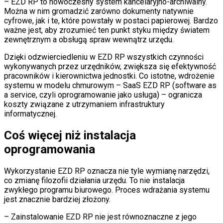
– EZD RP to nowoczesny system kancelaryjno-archiwalny.
Można w nim gromadzić zarówno dokumenty natywnie
cyfrowe, jak i te, które powstały w postaci papierowej. Bardzo
ważne jest, aby zrozumieć ten punkt styku między światem
zewnętrznym a obsługą spraw wewnątrz urzędu.
Dzięki odzwierciedleniu w EZD RP wszystkich czynności
wykonywanych przez urzędników, zwiększa się efektywność
pracowników i kierownictwa jednostki. Co istotne, wdrożenie
systemu w modelu chmurowym – SaaS EZD RP (software as
a service, czyli oprogramowanie jako usługa) – ogranicza
koszty związane z utrzymaniem infrastruktury
informatycznej.
Coś więcej niż instalacja
oprogramowania
Wykorzystanie EZD RP oznacza nie tyle wymianę narzędzi,
co zmianę filozofii działania urzędu. To nie instalacja
zwykłego programu biurowego. Proces wdrażania systemu
jest znacznie bardziej złożony.
– Zainstalowanie EZD RP nie jest równoznaczne z jego