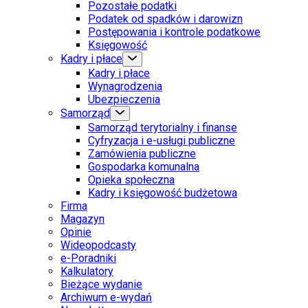
Pozostałe podatki
Podatek od spadków i darowizn
Postępowania i kontrole podatkowe
Księgowość
Kadry i płace
Kadry i płace
Wynagrodzenia
Ubezpieczenia
Samorząd
Samorząd terytorialny i finanse
Cyfryzacja i e-usługi publiczne
Zamówienia publiczne
Gospodarka komunalna
Opieka społeczna
Kadry i księgowość budżetowa
Firma
Magazyn
Opinie
Wideopodcasty
e-Poradniki
Kalkulatory
Bieżące wydanie
Archiwum e-wydań