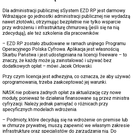
Dla administracji publicznej sSystem EZD RP jest darmowy.
Wdrażające go jednostki administracji publicznej nie wydadzą
nawet złotówki, otrzymując bezpłatnie nie tylko wsparcie
przy wdrożeniu i infrastrukturę chmurową (jeśli się na nią
zdecydują), ale też szkolenia dla pracowników.
– EZD RP zostało zbudowane w ramach unijnego Programu
Operacyjnego Polska Cyfrowa. Aplikacja jest własnością
Skarbu Państwa i jest udostępniana na licencji freeware – to
znaczy, że każdy może ją zainstalować i używać bez
dodatkowych opłat – mówi Jacek Orłowski.
Przy czym licencja jest adhezyjna, co oznacza, że aby używać
oprogramowania, trzeba zaakceptować jej warunki.
NASK nie pobiera żadnych opłat za aktualizację czy nowe
moduły, ponieważ te działania finansowane są przez ministra
cyfryzacji. Należy jednak pamiętać o różnicach przy
specyficznych modelach wdrożenia.
– Podmioty, które decydują się na wdrożenie on-premise lub
w chmurze prywatnej, muszą zapewnić we własnym zakresie
infrastrukturę oraz specjalistów do zarządzania nią. Do