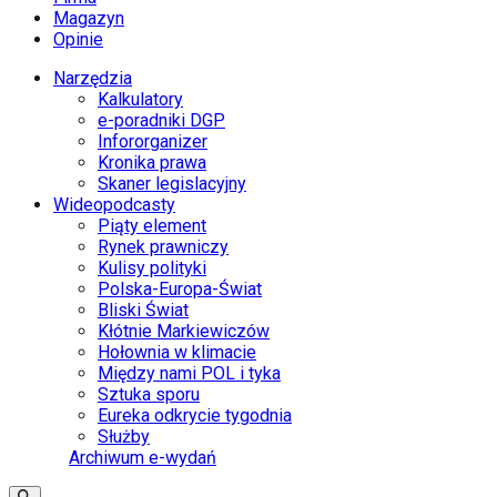
Magazyn
Opinie
Narzędzia
Kalkulatory
e-poradniki DGP
Infororganizer
Kronika prawa
Skaner legislacyjny
Wideopodcasty
Piąty element
Rynek prawniczy
Kulisy polityki
Polska-Europa-Świat
Bliski Świat
Kłótnie Markiewiczów
Hołownia w klimacie
Między nami POL i tyka
Sztuka sporu
Eureka odkrycie tygodnia
Służby
Archiwum e-wydań