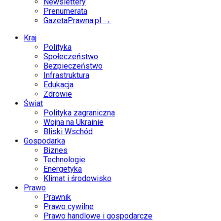
Newslettery
Prenumerata
GazetaPrawna.pl →
Kraj
Polityka
Społeczeństwo
Bezpieczeństwo
Infrastruktura
Edukacja
Zdrowie
Świat
Polityka zagraniczna
Wojna na Ukrainie
Bliski Wschód
Gospodarka
Biznes
Technologie
Energetyka
Klimat i środowisko
Prawo
Prawnik
Prawo cywilne
Prawo handlowe i gospodarcze