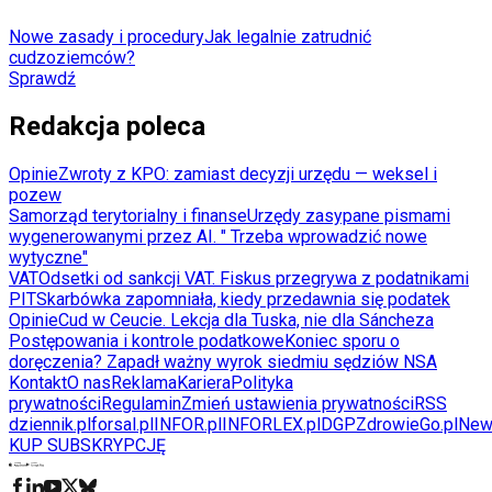
Nowe zasady i procedury
Jak legalnie zatrudnić
cudzoziemców?
Sprawdź
Redakcja poleca
Opinie
Zwroty z KPO: zamiast decyzji urzędu — weksel i
pozew
Samorząd terytorialny i finanse
Urzędy zasypane pismami
wygenerowanymi przez AI. " Trzeba wprowadzić nowe
wytyczne"
VAT
Odsetki od sankcji VAT. Fiskus przegrywa z podatnikami
PIT
Skarbówka zapomniała, kiedy przedawnia się podatek
Opinie
Cud w Ceucie. Lekcja dla Tuska, nie dla Sáncheza
Postępowania i kontrole podatkowe
Koniec sporu o
doręczenia? Zapadł ważny wyrok siedmiu sędziów NSA
Kontakt
O nas
Reklama
Kariera
Polityka
prywatności
Regulamin
Zmień ustawienia prywatności
RSS
dziennik.pl
forsal.pl
INFOR.pl
INFORLEX.pl
DGP
ZdrowieGo.pl
New
KUP SUBSKRYPCJĘ
Pobierz w
Pobierz z