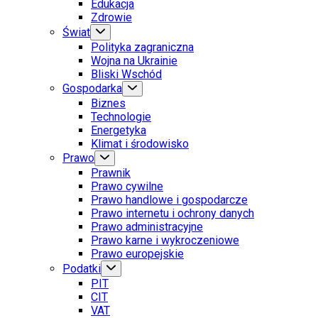
Edukacja
Zdrowie
Świat
Polityka zagraniczna
Wojna na Ukrainie
Bliski Wschód
Gospodarka
Biznes
Technologie
Energetyka
Klimat i środowisko
Prawo
Prawnik
Prawo cywilne
Prawo handlowe i gospodarcze
Prawo internetu i ochrony danych
Prawo administracyjne
Prawo karne i wykroczeniowe
Prawo europejskie
Podatki
PIT
CIT
VAT