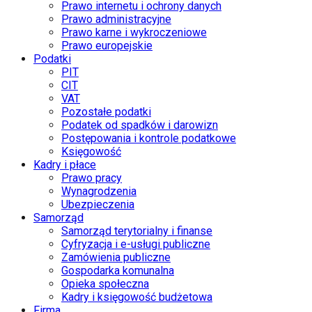
Prawo internetu i ochrony danych
Prawo administracyjne
Prawo karne i wykroczeniowe
Prawo europejskie
Podatki
PIT
CIT
VAT
Pozostałe podatki
Podatek od spadków i darowizn
Postępowania i kontrole podatkowe
Księgowość
Kadry i płace
Prawo pracy
Wynagrodzenia
Ubezpieczenia
Samorząd
Samorząd terytorialny i finanse
Cyfryzacja i e-usługi publiczne
Zamówienia publiczne
Gospodarka komunalna
Opieka społeczna
Kadry i księgowość budżetowa
Firma