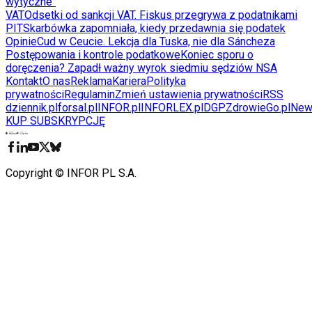
wytyczne"
VAT
Odsetki od sankcji VAT. Fiskus przegrywa z podatnikami
PIT
Skarbówka zapomniała, kiedy przedawnia się podatek
Opinie
Cud w Ceucie. Lekcja dla Tuska, nie dla Sáncheza
Postępowania i kontrole podatkowe
Koniec sporu o
doręczenia? Zapadł ważny wyrok siedmiu sędziów NSA
Kontakt
O nas
Reklama
Kariera
Polityka
prywatności
Regulamin
Zmień ustawienia prywatności
RSS
dziennik.pl
forsal.pl
INFOR.pl
INFORLEX.pl
DGP
ZdrowieGo.pl
New
KUP SUBSKRYPCJĘ
Pobierz w
Pobierz z
Copyright © INFOR PL S.A.