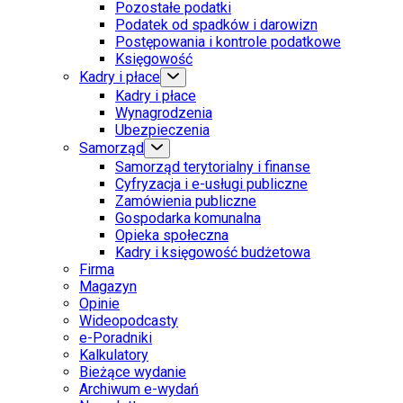
Pozostałe podatki
Podatek od spadków i darowizn
Postępowania i kontrole podatkowe
Księgowość
Kadry i płace
Kadry i płace
Wynagrodzenia
Ubezpieczenia
Samorząd
Samorząd terytorialny i finanse
Cyfryzacja i e-usługi publiczne
Zamówienia publiczne
Gospodarka komunalna
Opieka społeczna
Kadry i księgowość budżetowa
Firma
Magazyn
Opinie
Wideopodcasty
e-Poradniki
Kalkulatory
Bieżące wydanie
Archiwum e-wydań