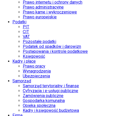
Prawo internetu i ochrony danych
Prawo administracyjne
Prawo karne i wykroczeniowe
Prawo europejskie
Podatki
PIT
CIT
VAT
Pozostałe podatki
Podatek od spadków i darowizn
Postępowania i kontrole podatkowe
Księgowość
Kadry i płace
Prawo pracy
Wynagrodzenia
Ubezpieczenia
Samorząd
Samorząd terytorialny i finanse
Cyfryzacja i e-usługi publiczne
Zamówienia publiczne
Gospodarka komunalna
Opieka społeczna
Kadry i księgowość budżetowa
Firma