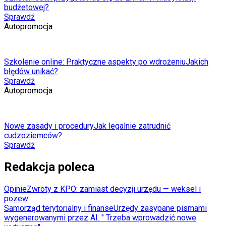
budżetowej?
Sprawdź
Autopromocja
Szkolenie online: Praktyczne aspekty po wdrożeniu
Jakich
błędów unikać?
Sprawdź
Autopromocja
Nowe zasady i procedury
Jak legalnie zatrudnić
cudzoziemców?
Sprawdź
Redakcja poleca
Opinie
Zwroty z KPO: zamiast decyzji urzędu — weksel i
pozew
Samorząd terytorialny i finanse
Urzędy zasypane pismami
wygenerowanymi przez AI. " Trzeba wprowadzić nowe