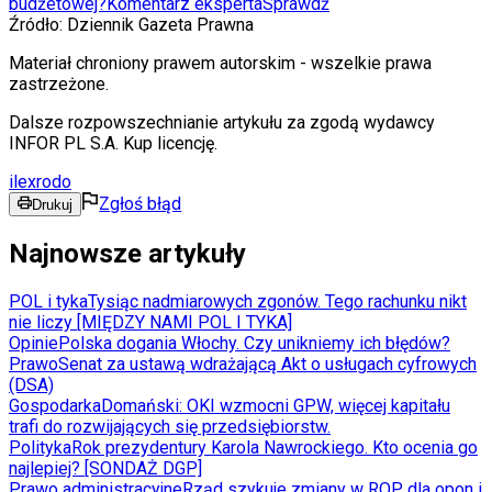
budżetowej?
Komentarz eksperta
Sprawdź
Źródło:
Dziennik Gazeta Prawna
Materiał chroniony prawem autorskim - wszelkie prawa
zastrzeżone.
Dalsze rozpowszechnianie artykułu za zgodą wydawcy
INFOR PL S.A. Kup licencję.
ilexrodo
Zgłoś błąd
Drukuj
Najnowsze artykuły
POL i tyka
Tysiąc nadmiarowych zgonów. Tego rachunku nikt
nie liczy [MIĘDZY NAMI POL I TYKA]
Opinie
Polska dogania Włochy. Czy unikniemy ich błędów?
Prawo
Senat za ustawą wdrażającą Akt o usługach cyfrowych
(DSA)
Gospodarka
Domański: OKI wzmocni GPW, więcej kapitału
trafi do rozwijających się przedsiębiorstw.
Polityka
Rok prezydentury Karola Nawrockiego. Kto ocenia go
najlepiej? [SONDAŻ DGP]
Prawo administracyjne
Rząd szykuje zmiany w ROP dla opon i