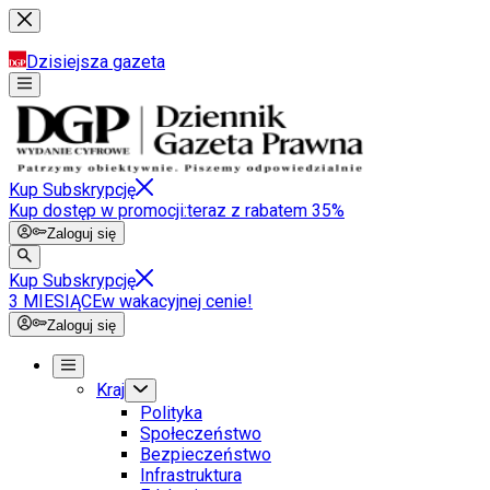
Dzisiejsza gazeta
Kup Subskrypcję
Kup dostęp w promocji:
teraz z rabatem 35%
Zaloguj się
Kup Subskrypcję
3 MIESIĄCE
w wakacyjnej cenie!
Zaloguj się
Kraj
Polityka
Społeczeństwo
Bezpieczeństwo
Infrastruktura