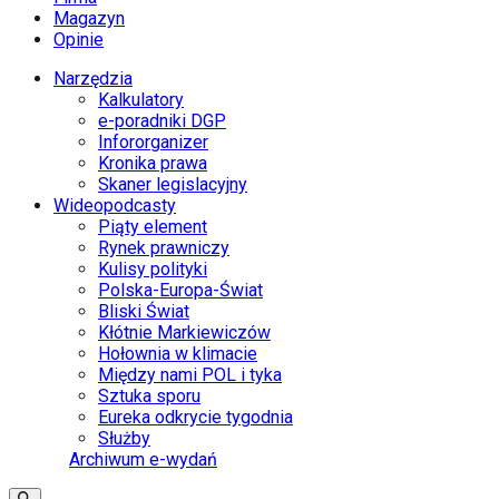
Magazyn
Opinie
Narzędzia
Kalkulatory
e-poradniki DGP
Infororganizer
Kronika prawa
Skaner legislacyjny
Wideopodcasty
Piąty element
Rynek prawniczy
Kulisy polityki
Polska-Europa-Świat
Bliski Świat
Kłótnie Markiewiczów
Hołownia w klimacie
Między nami POL i tyka
Sztuka sporu
Eureka odkrycie tygodnia
Służby
Archiwum e-wydań