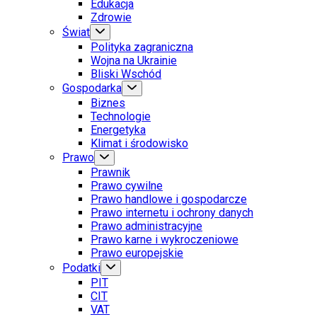
Edukacja
Zdrowie
Świat
Polityka zagraniczna
Wojna na Ukrainie
Bliski Wschód
Gospodarka
Biznes
Technologie
Energetyka
Klimat i środowisko
Prawo
Prawnik
Prawo cywilne
Prawo handlowe i gospodarcze
Prawo internetu i ochrony danych
Prawo administracyjne
Prawo karne i wykroczeniowe
Prawo europejskie
Podatki
PIT
CIT
VAT