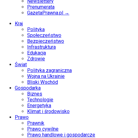
Newslettery
Prenumerata
GazetaPrawna.pl →
Kraj
Polityka
Społeczeństwo
Bezpieczeństwo
Infrastruktura
Edukacja
Zdrowie
Świat
Polityka zagraniczna
Wojna na Ukrainie
Bliski Wschód
Gospodarka
Biznes
Technologie
Energetyka
Klimat i środowisko
Prawo
Prawnik
Prawo cywilne
Prawo handlowe i gospodarcze