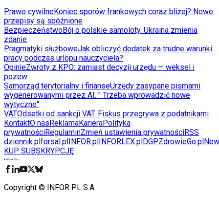
Prawo cywilne
Koniec sporów frankowych coraz bliżej? Nowe
przepisy są spóźnione
Bezpieczeństwo
Bój o polskie samoloty. Ukraina zmienia
zdanie
Pragmatyki służbowe
Jak obliczyć dodatek za trudne warunki
pracy podczas urlopu nauczyciela?
Opinie
Zwroty z KPO: zamiast decyzji urzędu — weksel i
pozew
Samorząd terytorialny i finanse
Urzędy zasypane pismami
wygenerowanymi przez AI. " Trzeba wprowadzić nowe
wytyczne"
VAT
Odsetki od sankcji VAT. Fiskus przegrywa z podatnikami
Kontakt
O nas
Reklama
Kariera
Polityka
prywatności
Regulamin
Zmień ustawienia prywatności
RSS
dziennik.pl
forsal.pl
INFOR.pl
INFORLEX.pl
DGP
ZdrowieGo.pl
New
KUP SUBSKRYPCJĘ
Pobierz w
Pobierz z
Copyright © INFOR PL S.A.