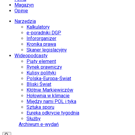
Magazyn
Opinie
Narzędzia
Kalkulatory
e-poradniki DGP
Infororganizer
Kronika prawa
Skaner legislacyjny
Wideopodcasty
Piąty element
Rynek prawniczy
Kulisy polityki
Polska-Europa-Świat
Bliski Świat
Kłótnie Markiewiczów
Hołownia w klimacie
Między nami POL i tyka
Sztuka sporu
Eureka odkrycie tygodnia
Służby
Archiwum e-wydań