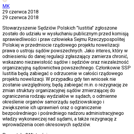
MK
29 czerwca 2018
29 czerwca 2018
Stowarzyszenie Sędziów Polskich "Iustitia" zgłoszone
zostało do udziału w wysłuchaniu publicznym przed komisją
sprawiedliwości i praw człowieka Sejmu Rzeczypospolitej
Polskiej w przedmiocie rządowego projektu nowelizacji
prawa o ustroju sądów powszechnych. Jako interes, który w
odniesieniu do danej regulacji zgłaszający zamierza chronić,
wskazano niezawisłość sądów i sędziów oraz niezależność
organizacyjną sądownictwa powszechnego. Członkowie SSP
Iustitia będą zabiegać o odrzucenie w całości rządowego
projektu nowelizacji. W przypadku gdy ten wniosek nie
zostanie uwzględniony, będą zabiegać m.in. o rezygnację ze
zmian struktury organizacyjnej sądów zmierzającej do
ograniczenia rodzaju wydziałów w sądach, o odmienne
określenie organów samorządu sędziowskiego i
zwiększenie ich uprawnień oraz o ograniczenie
bezpośredniego i pośredniego nadzoru administracyjnego
władzy wykonawczej nad sądami, a także rezygnację z
wprowadzenia ocen okresowych sędziów.