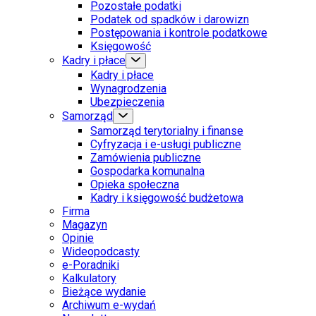
Pozostałe podatki
Podatek od spadków i darowizn
Postępowania i kontrole podatkowe
Księgowość
Kadry i płace
Kadry i płace
Wynagrodzenia
Ubezpieczenia
Samorząd
Samorząd terytorialny i finanse
Cyfryzacja i e-usługi publiczne
Zamówienia publiczne
Gospodarka komunalna
Opieka społeczna
Kadry i księgowość budżetowa
Firma
Magazyn
Opinie
Wideopodcasty
e-Poradniki
Kalkulatory
Bieżące wydanie
Archiwum e-wydań