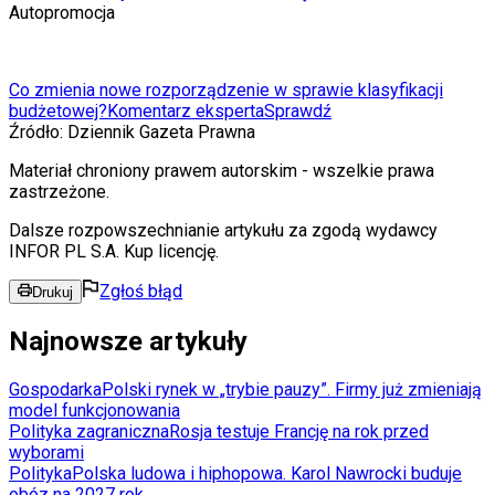
Autopromocja
Co zmienia nowe rozporządzenie w sprawie klasyfikacji
budżetowej?
Komentarz eksperta
Sprawdź
Źródło:
Dziennik Gazeta Prawna
Materiał chroniony prawem autorskim - wszelkie prawa
zastrzeżone.
Dalsze rozpowszechnianie artykułu za zgodą wydawcy
INFOR PL S.A. Kup licencję.
Zgłoś błąd
Drukuj
Najnowsze artykuły
Gospodarka
Polski rynek w „trybie pauzy”. Firmy już zmieniają
model funkcjonowania
Polityka zagraniczna
Rosja testuje Francję na rok przed
wyborami
Polityka
Polska ludowa i hiphopowa. Karol Nawrocki buduje
obóz na 2027 rok