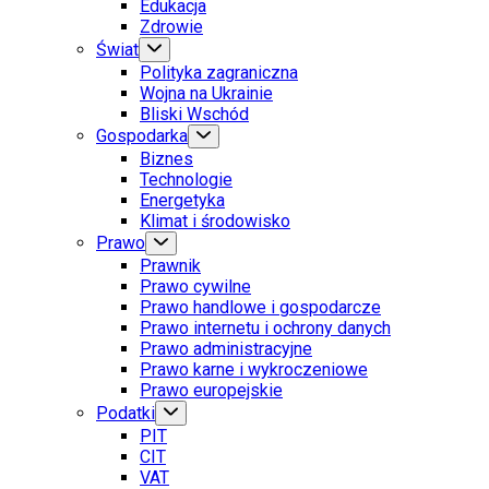
Edukacja
Zdrowie
Świat
Polityka zagraniczna
Wojna na Ukrainie
Bliski Wschód
Gospodarka
Biznes
Technologie
Energetyka
Klimat i środowisko
Prawo
Prawnik
Prawo cywilne
Prawo handlowe i gospodarcze
Prawo internetu i ochrony danych
Prawo administracyjne
Prawo karne i wykroczeniowe
Prawo europejskie
Podatki
PIT
CIT
VAT