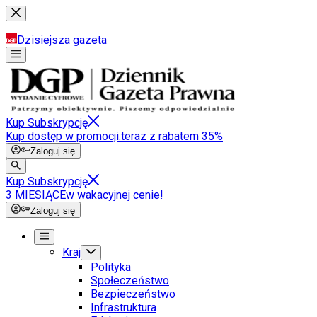
Dzisiejsza gazeta
Kup Subskrypcję
Kup dostęp w promocji:
teraz z rabatem 35%
Zaloguj się
Kup Subskrypcję
3 MIESIĄCE
w wakacyjnej cenie!
Zaloguj się
Kraj
Polityka
Społeczeństwo
Bezpieczeństwo
Infrastruktura