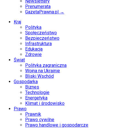
Newslettery
Prenumerata
GazetaPrawna.pl →
Kraj
Polityka
Społeczeństwo
Bezpieczeństwo
Infrastruktura
Edukacja
Zdrowie
Świat
Polityka zagraniczna
Wojna na Ukrainie
Bliski Wschód
Gospodarka
Biznes
Technologie
Energetyka
Klimat i środowisko
Prawo
Prawnik
Prawo cywilne
Prawo handlowe i gospodarcze