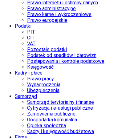
Prawo internetu i ochrony danych
Prawo administracyjne
Prawo karne i wykroczeniowe
Prawo europejskie
Podatki
PIT
CIT
VAT
Pozostałe podatki
Podatek od spadków i darowizn
Postępowania i kontrole podatkowe
Księgowość
Kadry i płace
Prawo pracy
Wynagrodzenia
Ubezpieczenia
Samorząd
Samorząd terytorialny i finanse
Cyfryzacja i e-usługi publiczne
Zamówienia publiczne
Gospodarka komunalna
Opieka społeczna
Kadry i księgowość budżetowa
Firma