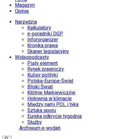
Magazyn
Opinie
Narzędzia
Kalkulatory
e-poradniki DGP
Infororganizer
Kronika prawa
Skaner legislacyjny
Wideopodcasty
Piąty element
Rynek prawniczy
Kulisy polityki
Polska-Europa-Świat
Bliski Świat
Kłótnie Markiewiczów
Hołownia w klimacie
Między nami POL i tyka
Sztuka sporu
Eureka odkrycie tygodnia
Służby
Archiwum e-wydań