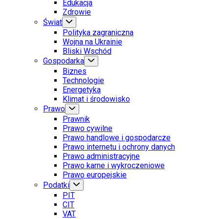
Edukacja
Zdrowie
Świat
Polityka zagraniczna
Wojna na Ukrainie
Bliski Wschód
Gospodarka
Biznes
Technologie
Energetyka
Klimat i środowisko
Prawo
Prawnik
Prawo cywilne
Prawo handlowe i gospodarcze
Prawo internetu i ochrony danych
Prawo administracyjne
Prawo karne i wykroczeniowe
Prawo europejskie
Podatki
PIT
CIT
VAT