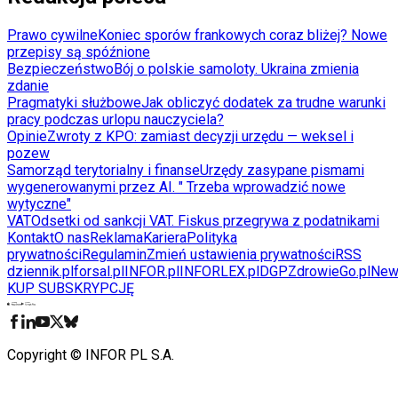
Prawo cywilne
Koniec sporów frankowych coraz bliżej? Nowe
przepisy są spóźnione
Bezpieczeństwo
Bój o polskie samoloty. Ukraina zmienia
zdanie
Pragmatyki służbowe
Jak obliczyć dodatek za trudne warunki
pracy podczas urlopu nauczyciela?
Opinie
Zwroty z KPO: zamiast decyzji urzędu — weksel i
pozew
Samorząd terytorialny i finanse
Urzędy zasypane pismami
wygenerowanymi przez AI. " Trzeba wprowadzić nowe
wytyczne"
VAT
Odsetki od sankcji VAT. Fiskus przegrywa z podatnikami
Kontakt
O nas
Reklama
Kariera
Polityka
prywatności
Regulamin
Zmień ustawienia prywatności
RSS
dziennik.pl
forsal.pl
INFOR.pl
INFORLEX.pl
DGP
ZdrowieGo.pl
New
KUP SUBSKRYPCJĘ
Pobierz w
Pobierz z
Copyright © INFOR PL S.A.