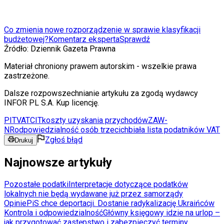
Co zmienia nowe rozporządzenie w sprawie klasyfikacji
budżetowej?
Komentarz eksperta
Sprawdź
Źródło:
Dziennik Gazeta Prawna
Materiał chroniony prawem autorskim - wszelkie prawa
zastrzeżone.
Dalsze rozpowszechnianie artykułu za zgodą wydawcy
INFOR PL S.A. Kup licencję.
PIT
VAT
CIT
koszty uzyskania przychodów
ZAW-
NR
odpowiedzialność osób trzecich
biała lista podatników VAT
Zgłoś błąd
Drukuj
Najnowsze artykuły
Pozostałe podatki
Interpretacje dotyczące podatków
lokalnych nie będą wydawane już przez samorządy
Opinie
PiS chce deportacji. Dostanie radykalizację Ukraińców
Kontrola i odpowiedzialność
Główny księgowy idzie na urlop –
jak przygotować zastępstwo i zabezpieczyć terminy