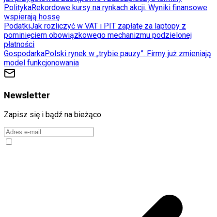
Polityka
Rekordowe kursy na rynkach akcji. Wyniki finansowe
wspierają hossę
Podatki
Jak rozliczyć w VAT i PIT zapłatę za laptopy z
pominięciem obowiązkowego mechanizmu podzielonej
płatności
Gospodarka
Polski rynek w „trybie pauzy”. Firmy już zmieniają
model funkcjonowania
Newsletter
Zapisz się i bądź na bieżąco