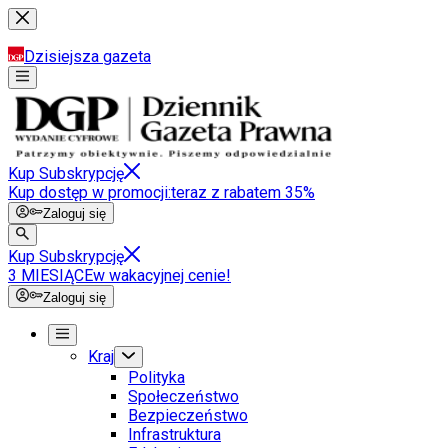
Dzisiejsza gazeta
Kup Subskrypcję
Kup dostęp w promocji:
teraz z rabatem 35%
Zaloguj się
Kup Subskrypcję
3 MIESIĄCE
w wakacyjnej cenie!
Zaloguj się
Kraj
Polityka
Społeczeństwo
Bezpieczeństwo
Infrastruktura