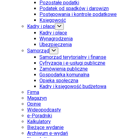
Pozostałe podatki
Podatek od spadków i darowizn
Postępowania i kontrole podatkowe
Księgowość
Kadry i płace
Kadry i płace
Wynagrodzenia
Ubezpieczenia
Samorząd
Samorząd terytorialny i finanse
Cyfryzacja i e-usługi publiczne
Zamówienia publiczne
Gospodarka komunalna
Opieka społeczna
Kadry i księgowość budżetowa
Firma
Magazyn
Opinie
Wideopodcasty
e-Poradniki
Kalkulatory
Bieżące wydanie
Archiwum e-wydań