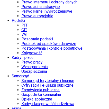
Prawo internetu i ochrony danych
Prawo administracyjne
Prawo karne i wykroczeniowe
Prawo europejskie
Podatki
PIT
CIT
VAT
Pozostałe podatki
Podatek od spadków i darowizn
Postępowania i kontrole podatkowe
Księgowość
Kadry i płace
Prawo pracy
Wynagrodzenia
Ubezpieczenia
Samorząd
Samorząd terytorialny i finanse
Cyfryzacja i e-usługi publiczne
Zamówienia publiczne
Gospodarka komunalna
Opieka społeczna
Kadry i księgowość budżetowa
Firma