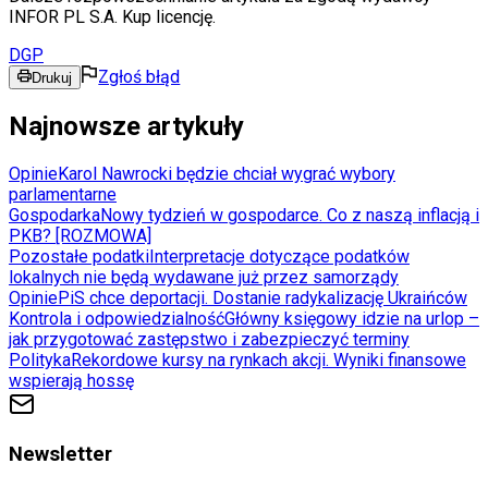
INFOR PL S.A. Kup licencję.
DGP
Zgłoś błąd
Drukuj
Najnowsze artykuły
Opinie
Karol Nawrocki będzie chciał wygrać wybory
parlamentarne
Gospodarka
Nowy tydzień w gospodarce. Co z naszą inflacją i
PKB? [ROZMOWA]
Pozostałe podatki
Interpretacje dotyczące podatków
lokalnych nie będą wydawane już przez samorządy
Opinie
PiS chce deportacji. Dostanie radykalizację Ukraińców
Kontrola i odpowiedzialność
Główny księgowy idzie na urlop –
jak przygotować zastępstwo i zabezpieczyć terminy
Polityka
Rekordowe kursy na rynkach akcji. Wyniki finansowe
wspierają hossę
Newsletter