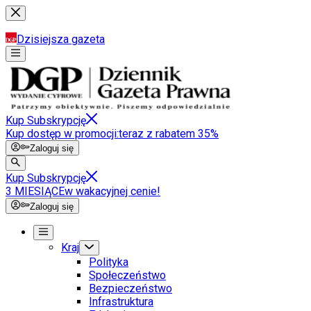
Dzisiejsza gazeta
Kup Subskrypcję
Kup dostęp w promocji:
teraz z rabatem 35%
Zaloguj się
Kup Subskrypcję
3 MIESIĄCE
w wakacyjnej cenie!
Zaloguj się
Kraj
Polityka
Społeczeństwo
Bezpieczeństwo
Infrastruktura