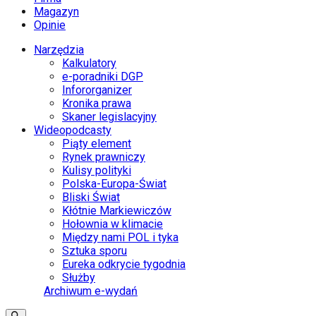
Magazyn
Opinie
Narzędzia
Kalkulatory
e-poradniki DGP
Infororganizer
Kronika prawa
Skaner legislacyjny
Wideopodcasty
Piąty element
Rynek prawniczy
Kulisy polityki
Polska-Europa-Świat
Bliski Świat
Kłótnie Markiewiczów
Hołownia w klimacie
Między nami POL i tyka
Sztuka sporu
Eureka odkrycie tygodnia
Służby
Archiwum e-wydań