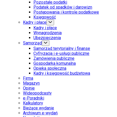
Pozostałe podatki
Podatek od spadków i darowizn
Postępowania i kontrole podatkowe
Księgowość
Kadry i płace
Kadry i płace
Wynagrodzenia
Ubezpieczenia
Samorząd
Samorząd terytorialny i finanse
Cyfryzacja i e-usługi publiczne
Zamówienia publiczne
Gospodarka komunalna
Opieka społeczna
Kadry i księgowość budżetowa
Firma
Magazyn
Opinie
Wideopodcasty
e-Poradniki
Kalkulatory
Bieżące wydanie
Archiwum e-wydań