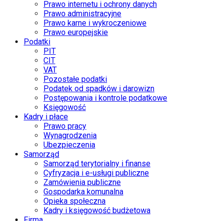
Prawo internetu i ochrony danych
Prawo administracyjne
Prawo karne i wykroczeniowe
Prawo europejskie
Podatki
PIT
CIT
VAT
Pozostałe podatki
Podatek od spadków i darowizn
Postępowania i kontrole podatkowe
Księgowość
Kadry i płace
Prawo pracy
Wynagrodzenia
Ubezpieczenia
Samorząd
Samorząd terytorialny i finanse
Cyfryzacja i e-usługi publiczne
Zamówienia publiczne
Gospodarka komunalna
Opieka społeczna
Kadry i księgowość budżetowa
Firma