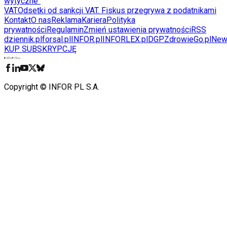
wytyczne"
VAT
Odsetki od sankcji VAT. Fiskus przegrywa z podatnikami
Kontakt
O nas
Reklama
Kariera
Polityka
prywatności
Regulamin
Zmień ustawienia prywatności
RSS
dziennik.pl
forsal.pl
INFOR.pl
INFORLEX.pl
DGP
ZdrowieGo.pl
New
KUP SUBSKRYPCJĘ
Pobierz w
Pobierz z
Copyright © INFOR PL S.A.