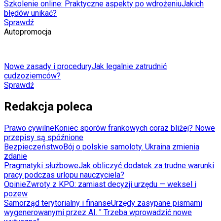
Szkolenie online: Praktyczne aspekty po wdrożeniu
Jakich
błędów unikać?
Sprawdź
Autopromocja
Nowe zasady i procedury
Jak legalnie zatrudnić
cudzoziemców?
Sprawdź
Redakcja poleca
Prawo cywilne
Koniec sporów frankowych coraz bliżej? Nowe
przepisy są spóźnione
Bezpieczeństwo
Bój o polskie samoloty. Ukraina zmienia
zdanie
Pragmatyki służbowe
Jak obliczyć dodatek za trudne warunki
pracy podczas urlopu nauczyciela?
Opinie
Zwroty z KPO: zamiast decyzji urzędu — weksel i
pozew
Samorząd terytorialny i finanse
Urzędy zasypane pismami
wygenerowanymi przez AI. " Trzeba wprowadzić nowe