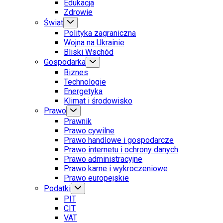
Edukacja
Zdrowie
Świat
Polityka zagraniczna
Wojna na Ukrainie
Bliski Wschód
Gospodarka
Biznes
Technologie
Energetyka
Klimat i środowisko
Prawo
Prawnik
Prawo cywilne
Prawo handlowe i gospodarcze
Prawo internetu i ochrony danych
Prawo administracyjne
Prawo karne i wykroczeniowe
Prawo europejskie
Podatki
PIT
CIT
VAT