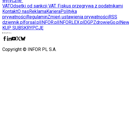
wytyczne"
VAT
Odsetki od sankcji VAT. Fiskus przegrywa z podatnikami
Kontakt
O nas
Reklama
Kariera
Polityka
prywatności
Regulamin
Zmień ustawienia prywatności
RSS
dziennik.pl
forsal.pl
INFOR.pl
INFORLEX.pl
DGP
ZdrowieGo.pl
New
KUP SUBSKRYPCJĘ
Pobierz w
Pobierz z
Copyright © INFOR PL S.A.