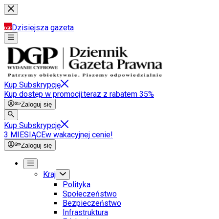
Dzisiejsza gazeta
Kup Subskrypcję
Kup dostęp w promocji:
teraz z rabatem 35%
Zaloguj się
Kup Subskrypcję
3 MIESIĄCE
w wakacyjnej cenie!
Zaloguj się
Kraj
Polityka
Społeczeństwo
Bezpieczeństwo
Infrastruktura