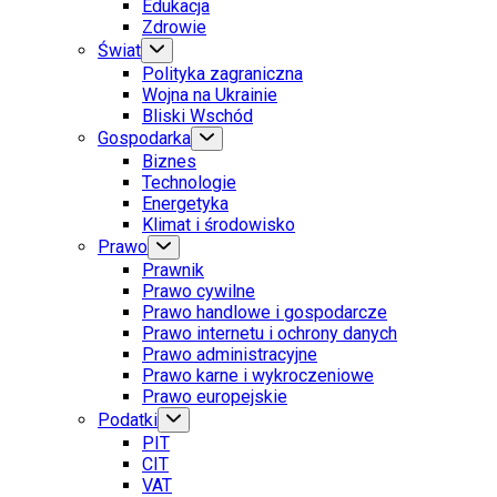
Edukacja
Zdrowie
Świat
Polityka zagraniczna
Wojna na Ukrainie
Bliski Wschód
Gospodarka
Biznes
Technologie
Energetyka
Klimat i środowisko
Prawo
Prawnik
Prawo cywilne
Prawo handlowe i gospodarcze
Prawo internetu i ochrony danych
Prawo administracyjne
Prawo karne i wykroczeniowe
Prawo europejskie
Podatki
PIT
CIT
VAT