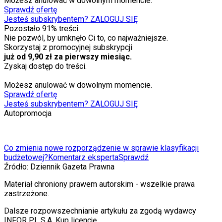
Możesz anulować w dowolnym momencie.
Sprawdź ofertę
Jesteś subskrybentem? ZALOGUJ SIĘ
Pozostało
91
% treści
Nie pozwól, by umknęło Ci to, co najważniejsze.
Skorzystaj z promocyjnej subskrypcji
już od 9,90 zł za pierwszy miesiąc.
Zyskaj dostęp do treści.
Możesz anulować w dowolnym momencie.
Sprawdź ofertę
Jesteś subskrybentem? ZALOGUJ SIĘ
Autopromocja
Co zmienia nowe rozporządzenie w sprawie klasyfikacji
budżetowej?
Komentarz eksperta
Sprawdź
Źródło:
Dziennik Gazeta Prawna
Materiał chroniony prawem autorskim - wszelkie prawa
zastrzeżone.
Dalsze rozpowszechnianie artykułu za zgodą wydawcy
INFOR PL S.A. Kup licencję.