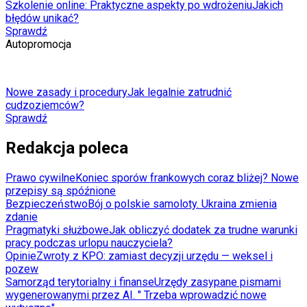
Szkolenie online: Praktyczne aspekty po wdrożeniu
Jakich
błędów unikać?
Sprawdź
Autopromocja
Nowe zasady i procedury
Jak legalnie zatrudnić
cudzoziemców?
Sprawdź
Redakcja poleca
Prawo cywilne
Koniec sporów frankowych coraz bliżej? Nowe
przepisy są spóźnione
Bezpieczeństwo
Bój o polskie samoloty. Ukraina zmienia
zdanie
Pragmatyki służbowe
Jak obliczyć dodatek za trudne warunki
pracy podczas urlopu nauczyciela?
Opinie
Zwroty z KPO: zamiast decyzji urzędu — weksel i
pozew
Samorząd terytorialny i finanse
Urzędy zasypane pismami
wygenerowanymi przez AI. " Trzeba wprowadzić nowe