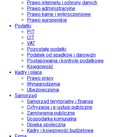
Prawo internetu i ochrony danych
Prawo administracyjne
Prawo karne i wykroczeniowe
Prawo europejskie
Podatki
PIT
CIT
VAT
Pozostałe podatki
Podatek od spadków i darowizn
Postępowania i kontrole podatkowe
Księgowość
Kadry i płace
Prawo pracy
Wynagrodzenia
Ubezpieczenia
Samorząd
Samorząd terytorialny i finanse
Cyfryzacja i e-usługi publiczne
Zamówienia publiczne
Gospodarka komunalna
Opieka społeczna
Kadry i księgowość budżetowa
Firma