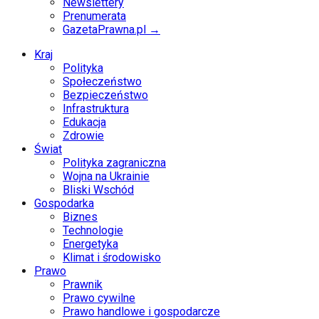
Newslettery
Prenumerata
GazetaPrawna.pl →
Kraj
Polityka
Społeczeństwo
Bezpieczeństwo
Infrastruktura
Edukacja
Zdrowie
Świat
Polityka zagraniczna
Wojna na Ukrainie
Bliski Wschód
Gospodarka
Biznes
Technologie
Energetyka
Klimat i środowisko
Prawo
Prawnik
Prawo cywilne
Prawo handlowe i gospodarcze