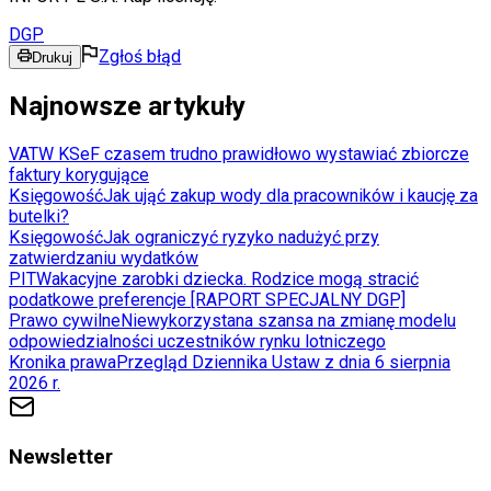
DGP
Zgłoś błąd
Drukuj
Najnowsze artykuły
VAT
W KSeF czasem trudno prawidłowo wystawiać zbiorcze
faktury korygujące
Księgowość
Jak ująć zakup wody dla pracowników i kaucję za
butelki?
Księgowość
Jak ograniczyć ryzyko nadużyć przy
zatwierdzaniu wydatków
PIT
Wakacyjne zarobki dziecka. Rodzice mogą stracić
podatkowe preferencje [RAPORT SPECJALNY DGP]
Prawo cywilne
Niewykorzystana szansa na zmianę modelu
odpowiedzialności uczestników rynku lotniczego
Kronika prawa
Przegląd Dziennika Ustaw z dnia 6 sierpnia
2026 r.
Newsletter