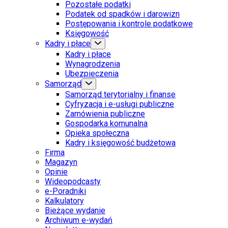
Pozostałe podatki
Podatek od spadków i darowizn
Postępowania i kontrole podatkowe
Księgowość
Kadry i płace
Kadry i płace
Wynagrodzenia
Ubezpieczenia
Samorząd
Samorząd terytorialny i finanse
Cyfryzacja i e-usługi publiczne
Zamówienia publiczne
Gospodarka komunalna
Opieka społeczna
Kadry i księgowość budżetowa
Firma
Magazyn
Opinie
Wideopodcasty
e-Poradniki
Kalkulatory
Bieżące wydanie
Archiwum e-wydań