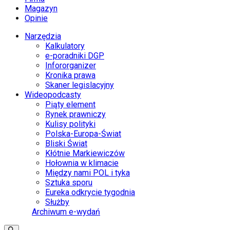
Magazyn
Opinie
Narzędzia
Kalkulatory
e-poradniki DGP
Infororganizer
Kronika prawa
Skaner legislacyjny
Wideopodcasty
Piąty element
Rynek prawniczy
Kulisy polityki
Polska-Europa-Świat
Bliski Świat
Kłótnie Markiewiczów
Hołownia w klimacie
Między nami POL i tyka
Sztuka sporu
Eureka odkrycie tygodnia
Służby
Archiwum e-wydań