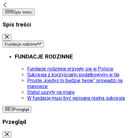
Spis treści
Spis treści
Fundacje rodzinne
FUNDACJE RODZINNE
Fundacje rodzinne przyjęły się w Polsce
Sukcesja z korzyściami podatkowymi w tle
Proste „kiedyś to będzie twoje” prowadzi na
manowce
Statut uszyty na miarę
W fundację musi być wpisana realna sukcesja
Przegląd
Przegląd