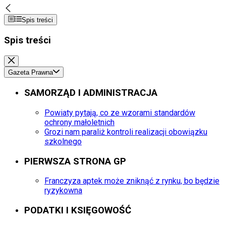
Spis treści
Spis treści
Gazeta Prawna
SAMORZĄD I ADMINISTRACJA
Powiaty pytają, co ze wzorami standardów
ochrony małoletnich
Grozi nam paraliż kontroli realizacji obowiązku
szkolnego
PIERWSZA STRONA GP
Franczyza aptek może zniknąć z rynku, bo będzie
ryzykowna
PODATKI I KSIĘGOWOŚĆ