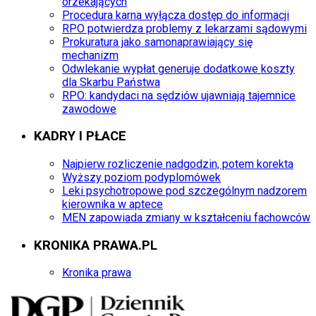
orzekających
Procedura karna wyłącza dostęp do informacji
RPO potwierdza problemy z lekarzami sądowymi
Prokuratura jako samonaprawiający się
mechanizm
Odwlekanie wypłat generuje dodatkowe koszty
dla Skarbu Państwa
RPO: kandydaci na sędziów ujawniają tajemnice
zawodowe
KADRY I PŁACE
Najpierw rozliczenie nadgodzin, potem korekta
Wyższy poziom podyplomówek
Leki psychotropowe pod szczególnym nadzorem
kierownika w aptece
MEN zapowiada zmiany w kształceniu fachowców
KRONIKA PRAWA.PL
Kronika prawa