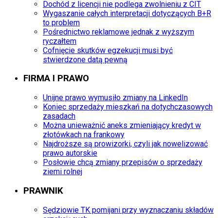
Dochód z licencji nie podlega zwolnieniu z CIT
Wygaszanie całych interpretacji dotyczących B+R
to problem
Pośrednictwo reklamowe jednak z wyższym
ryczałtem
Cofnięcie skutków egzekucji musi być
stwierdzone datą pewną
FIRMA I PRAWO
Unijne prawo wymusiło zmiany na LinkedIn
Koniec sprzedaży mieszkań na dotychczasowych
zasadach
Można unieważnić aneks zmieniający kredyt w
złotówkach na frankowy
Najdroższe są prowizorki, czyli jak nowelizować
prawo autorskie
Posłowie chcą zmiany przepisów o sprzedaży
ziemi rolnej
PRAWNIK
Sędziowie TK pomijani przy wyznaczaniu składów