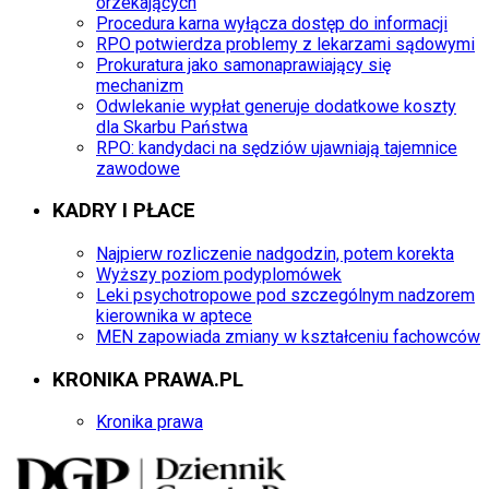
orzekających
Procedura karna wyłącza dostęp do informacji
RPO potwierdza problemy z lekarzami sądowymi
Prokuratura jako samonaprawiający się
mechanizm
Odwlekanie wypłat generuje dodatkowe koszty
dla Skarbu Państwa
RPO: kandydaci na sędziów ujawniają tajemnice
zawodowe
KADRY I PŁACE
Najpierw rozliczenie nadgodzin, potem korekta
Wyższy poziom podyplomówek
Leki psychotropowe pod szczególnym nadzorem
kierownika w aptece
MEN zapowiada zmiany w kształceniu fachowców
KRONIKA PRAWA.PL
Kronika prawa