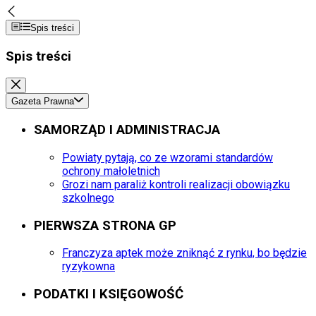
Spis treści
Spis treści
Gazeta Prawna
SAMORZĄD I ADMINISTRACJA
Powiaty pytają, co ze wzorami standardów
ochrony małoletnich
Grozi nam paraliż kontroli realizacji obowiązku
szkolnego
PIERWSZA STRONA GP
Franczyza aptek może zniknąć z rynku, bo będzie
ryzykowna
PODATKI I KSIĘGOWOŚĆ