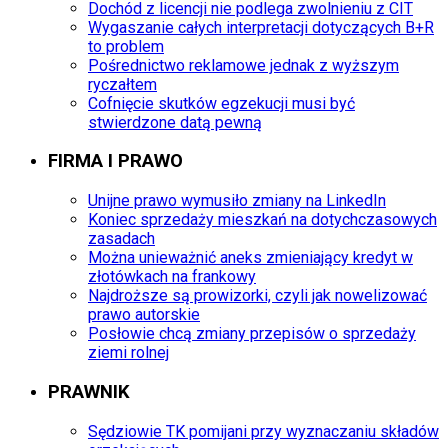
Dochód z licencji nie podlega zwolnieniu z CIT
Wygaszanie całych interpretacji dotyczących B+R
to problem
Pośrednictwo reklamowe jednak z wyższym
ryczałtem
Cofnięcie skutków egzekucji musi być
stwierdzone datą pewną
FIRMA I PRAWO
Unijne prawo wymusiło zmiany na LinkedIn
Koniec sprzedaży mieszkań na dotychczasowych
zasadach
Można unieważnić aneks zmieniający kredyt w
złotówkach na frankowy
Najdroższe są prowizorki, czyli jak nowelizować
prawo autorskie
Posłowie chcą zmiany przepisów o sprzedaży
ziemi rolnej
PRAWNIK
Sędziowie TK pomijani przy wyznaczaniu składów