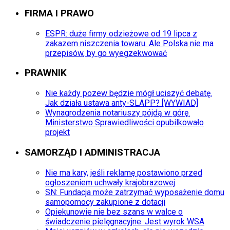
FIRMA I PRAWO
ESPR: duże firmy odzieżowe od 19 lipca z
zakazem niszczenia towaru. Ale Polska nie ma
przepisów, by go wyegzekwować
PRAWNIK
Nie każdy pozew będzie mógł uciszyć debatę.
Jak działa ustawa anty-SLAPP? [WYWIAD]
Wynagrodzenia notariuszy pójdą w górę.
Ministerstwo Sprawiedliwości opubilkowało
projekt
SAMORZĄD I ADMINISTRACJA
Nie ma kary, jeśli reklamę postawiono przed
ogłoszeniem uchwały krajobrazowej
SN: Fundacja może zatrzymać wyposażenie domu
samopomocy zakupione z dotacji
Opiekunowie nie bez szans w walce o
świadczenie pielęgnacyjne. Jest wyrok WSA