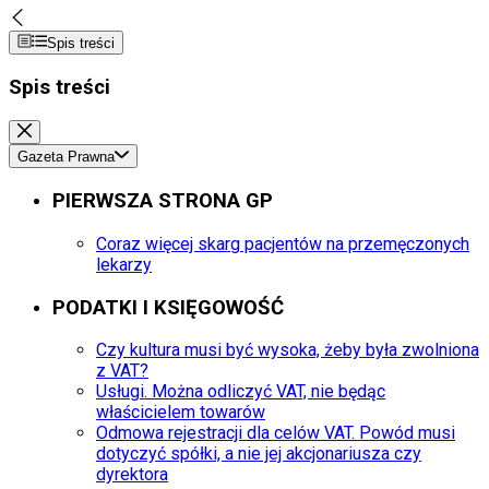
Spis treści
Spis treści
Gazeta Prawna
PIERWSZA STRONA GP
Coraz więcej skarg pacjentów na przemęczonych
lekarzy
PODATKI I KSIĘGOWOŚĆ
Czy kultura musi być wysoka, żeby była zwolniona
z VAT?
Usługi. Można odliczyć VAT, nie będąc
właścicielem towarów
Odmowa rejestracji dla celów VAT. Powód musi
dotyczyć spółki, a nie jej akcjonariusza czy
dyrektora