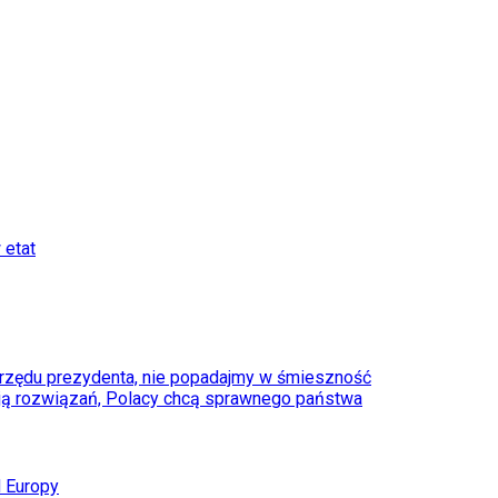
 etat
 urzędu prezydenta, nie popadajmy w śmieszność
ają rozwiązań, Polacy chcą sprawnego państwa
d Europy