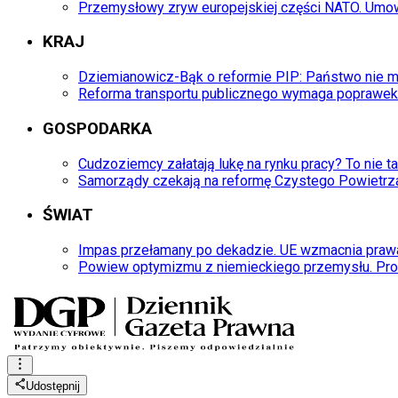
Przemysłowy zryw europejskiej części NATO. Umow
KRAJ
Dziemianowicz-Bąk o reformie PIP: Państwo nie
Reforma transportu publicznego wymaga poprawek
GOSPODARKA
Cudzoziemcy załatają lukę na rynku pracy? To nie t
Samorządy czekają na reformę Czystego Powietrza.
ŚWIAT
Impas przełamany po dekadzie. UE wzmacnia prawa
Powiew optymizmu z niemieckiego przemysłu. Probl
Udostępnij