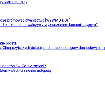
y warte miliardy
 może promować cwaniactwa [WYWIAD DGP]
. Jak skutecznie walczyć z wykluczeniem komunikacyjnym?
akie proste
 Chcą szybszych dotacji, podniesienia progów dochodowych i p
 pasażerów. Co się zmieni?
emy strukturalne nie ustępują