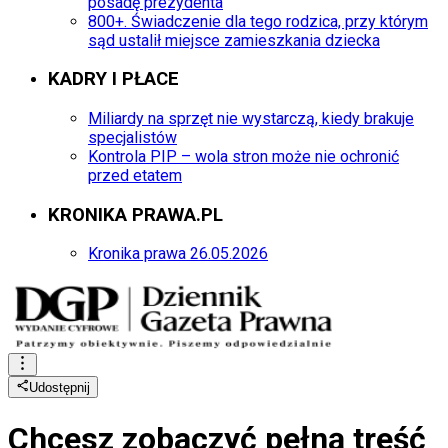
posadę prezydenta
800+. Świadczenie dla tego rodzica, przy którym
sąd ustalił miejsce zamieszkania dziecka
KADRY I PŁACE
Miliardy na sprzęt nie wystarczą, kiedy brakuje
specjalistów
Kontrola PIP – wola stron może nie ochronić
przed etatem
KRONIKA PRAWA.PL
Kronika prawa 26.05.2026
Udostępnij
Chcesz zobaczyć
pełną treść