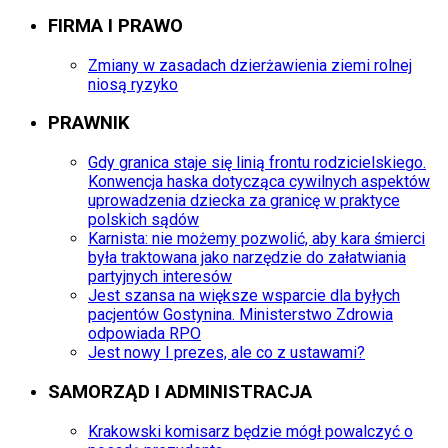
FIRMA I PRAWO
Zmiany w zasadach dzierżawienia ziemi rolnej
niosą ryzyko
PRAWNIK
Gdy granica staje się linią frontu rodzicielskiego.
Konwencja haska dotycząca cywilnych aspektów
uprowadzenia dziecka za granicę w praktyce
polskich sądów
Karnista: nie możemy pozwolić, aby kara śmierci
była traktowana jako narzędzie do załatwiania
partyjnych interesów
Jest szansa na większe wsparcie dla byłych
pacjentów Gostynina. Ministerstwo Zdrowia
odpowiada RPO
Jest nowy I prezes, ale co z ustawami?
SAMORZĄD I ADMINISTRACJA
Krakowski komisarz będzie mógł powalczyć o