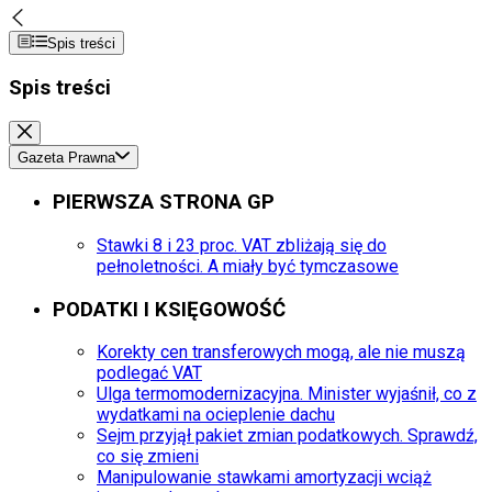
Spis treści
Spis treści
Gazeta Prawna
PIERWSZA STRONA GP
Stawki 8 i 23 proc. VAT zbliżają się do
pełnoletności. A miały być tymczasowe
PODATKI I KSIĘGOWOŚĆ
Korekty cen transferowych mogą, ale nie muszą
podlegać VAT
Ulga termomodernizacyjna. Minister wyjaśnił, co z
wydatkami na ocieplenie dachu
Sejm przyjął pakiet zmian podatkowych. Sprawdź,
co się zmieni
Manipulowanie stawkami amortyzacji wciąż