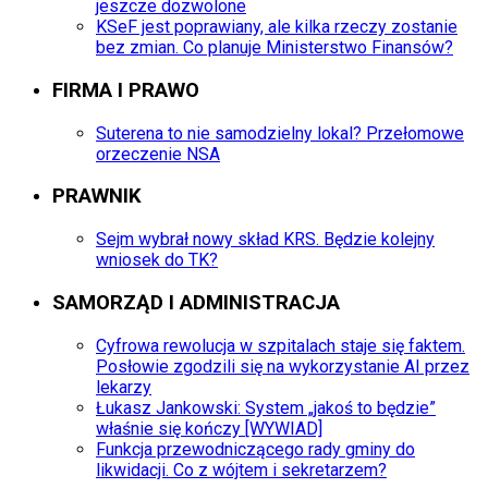
jeszcze dozwolone
KSeF jest poprawiany, ale kilka rzeczy zostanie
bez zmian. Co planuje Ministerstwo Finansów?
FIRMA I PRAWO
Suterena to nie samodzielny lokal? Przełomowe
orzeczenie NSA
PRAWNIK
Sejm wybrał nowy skład KRS. Będzie kolejny
wniosek do TK?
SAMORZĄD I ADMINISTRACJA
Cyfrowa rewolucja w szpitalach staje się faktem.
Posłowie zgodzili się na wykorzystanie AI przez
lekarzy
Łukasz Jankowski: System „jakoś to będzie”
właśnie się kończy [WYWIAD]
Funkcja przewodniczącego rady gminy do
likwidacji. Co z wójtem i sekretarzem?