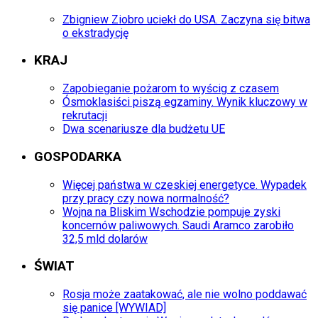
Zbigniew Ziobro uciekł do USA. Zaczyna się bitwa
o ekstradycję
KRAJ
Zapobieganie pożarom to wyścig z czasem
Ósmoklasiści piszą egzaminy. Wynik kluczowy w
rekrutacji
Dwa scenariusze dla budżetu UE
GOSPODARKA
Więcej państwa w czeskiej energetyce. Wypadek
przy pracy czy nowa normalność?
Wojna na Bliskim Wschodzie pompuje zyski
koncernów paliwowych. Saudi Aramco zarobiło
32,5 mld dolarów
ŚWIAT
Rosja może zaatakować, ale nie wolno poddawać
się panice [WYWIAD]