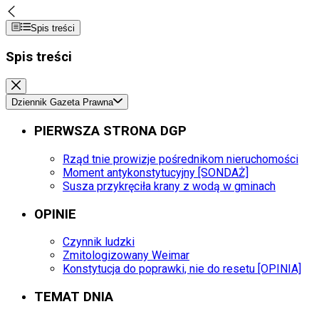
Spis treści
Spis treści
Dziennik Gazeta Prawna
PIERWSZA STRONA DGP
Rząd tnie prowizje pośrednikom nieruchomości
Moment antykonstytucyjny [SONDAŻ]
Susza przykręciła krany z wodą w gminach
OPINIE
Czynnik ludzki
Zmitologizowany Weimar
Konstytucja do poprawki, nie do resetu [OPINIA]
TEMAT DNIA