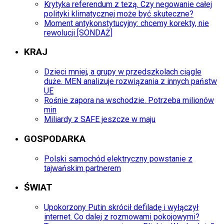
Krytyka referendum z tezą. Czy negowanie całej
polityki klimatycznej może być skuteczne?
Moment antykonstytucyjny: chcemy korekty, nie
rewolucji [SONDAŻ]
KRAJ
Dzieci mniej, a grupy w przedszkolach ciągle
duże. MEN analizuje rozwiązania z innych państw
UE
Rośnie zapora na wschodzie. Potrzeba milionów
min
Miliardy z SAFE jeszcze w maju
GOSPODARKA
Polski samochód elektryczny powstanie z
tajwańskim partnerem
ŚWIAT
Upokorzony Putin skrócił defiladę i wyłączył
internet. Co dalej z rozmowami pokojowymi?