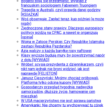
Bogatsi boją się przedmieść. Wywiad z
francuskim socjologiem Fabienem Truongiem
Tragedia w Australii, czyli prawda danej godziny
[KSIĄŻKA]
Woś obserwuje. Zapłać teraz, kup później (a może
nigdy)
Zjednoczone stany prawicy. Dlaczego europejscy
politycy jeżdżą na CPAC, a nawet je organizują
[opinia]
Wojna w Zatoce Perskiej. Czy Republikę Islamską
zastąpi Republika Pazdarska?
Azja walczy o każdą baryłkę ropy naftowej
Klasy wyższe budują mury, by powstrzymać napór
z dołu [WYWIAD]
Wróbel: scysja prezydenta z dziennikarzem, czyli
nikt nam jednak nie broni widzieć, jak jest
naprawdę [FELIETON]
Janusz Cieszyński: Myśmy chociaż próbowali,
Platforma tylko odcina kupony [WYWIAD]
Gospodarczy przegląd tygodnia: nadwyżka
samorządów, dłuższe życie, hamowanie cen
mieszkań
W USA macierzyństwo nie jest sprawą państwa
Amerykanki: Nie chcemy tu wychowywać tu córek