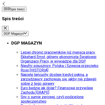
Spis treści
Spis treści
DGP Magazyn
DGP MAGAZYN
Lepiej chronić pracowników niż miejsca pracy.
Ekkehard Ernst, główny ekonomista Światowej
Organizacji Pracy, w wywiadzie dla DGP
Nieufni sojusznicy. Polska i Szwecja przeciwko
Rosji [HISTORIA]
Napięte łańcuchy dostaw kiedyś pękną, a
zarządzający zachowują się, jakby nie zdawali
sobie z tego sprawy
Euro będzie jak dolar? Finansowe przywileje
Zachodu [GRAPE]
Sny o sumie zerowej, czyli podzielone
społeczeństwo