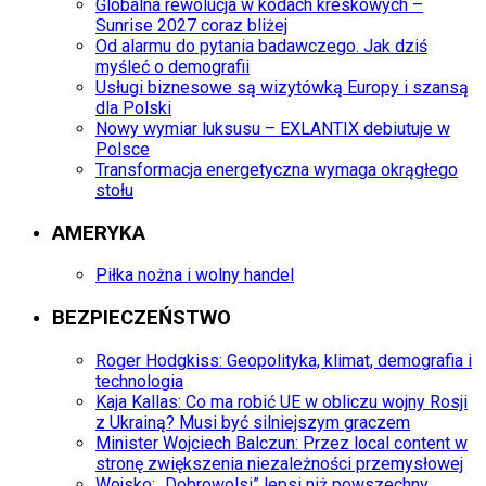
Globalna rewolucja w kodach kreskowych –
Sunrise 2027 coraz bliżej
Od alarmu do pytania badawczego. Jak dziś
myśleć o demografii
Usługi biznesowe są wizytówką Europy i szansą
dla Polski
Nowy wymiar luksusu – EXLANTIX debiutuje w
Polsce
Transformacja energetyczna wymaga okrągłego
stołu
AMERYKA
Piłka nożna i wolny handel
BEZPIECZEŃSTWO
Roger Hodgkiss: Geopolityka, klimat, demografia i
technologia
Kaja Kallas: Co ma robić UE w obliczu wojny Rosji
z Ukrainą? Musi być silniejszym graczem
Minister Wojciech Balczun: Przez local content w
stronę zwiększenia niezależności przemysłowej
Wojsko: „Dobrowolsi” lepsi niż powszechny