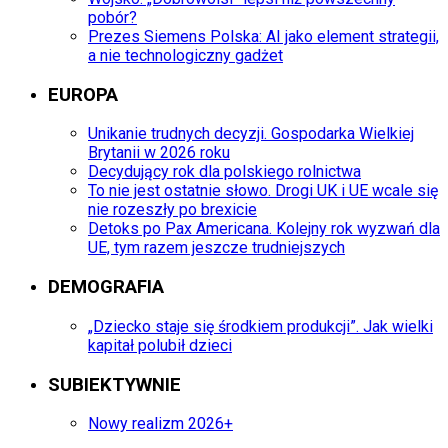
pobór?
Prezes Siemens Polska: AI jako element strategii,
a nie technologiczny gadżet
EUROPA
Unikanie trudnych decyzji. Gospodarka Wielkiej
Brytanii w 2026 roku
Decydujący rok dla polskiego rolnictwa
To nie jest ostatnie słowo. Drogi UK i UE wcale się
nie rozeszły po brexicie
Detoks po Pax Americana. Kolejny rok wyzwań dla
UE, tym razem jeszcze trudniejszych
DEMOGRAFIA
„Dziecko staje się środkiem produkcji”. Jak wielki
kapitał polubił dzieci
SUBIEKTYWNIE
Nowy realizm 2026+