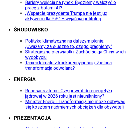
Bariery wejścia na rynek. Będziemy walczyć o
pracę z botami AI?
„Wsparcie prezydenta Trumpa nie jest już
aktywem dla PiS” – wyjaśnia politolog
ŚRODOWISKO
Polityka klimatyczna na dalszym planie.
„Uważamy za słuszne to, czego pragniemy”
Strategiczne pierwiastki. Zachód ściga Chiny w ich
wydobyciu
Taniec klimatu z konkurencyjnością. Zielona
transformacja odwołana?
ENERGIA
Renesans atomu. Czy powrót do energetyki
jądrowej w 2026 roku jest nieunikniony?
Minister Energii: Transformacja nie może odbywać
się kosztem nadmiernych obciążeń dla obywateli
PREZENTACJA