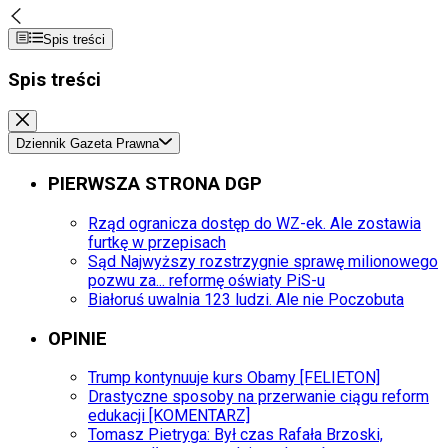
Spis treści
Spis treści
Dziennik Gazeta Prawna
PIERWSZA STRONA DGP
Rząd ogranicza dostęp do WZ-ek. Ale zostawia
furtkę w przepisach
Sąd Najwyższy rozstrzygnie sprawę milionowego
pozwu za... reformę oświaty PiS-u
Białoruś uwalnia 123 ludzi. Ale nie Poczobuta
OPINIE
Trump kontynuuje kurs Obamy [FELIETON]
Drastyczne sposoby na przerwanie ciągu reform
edukacji [KOMENTARZ]
Tomasz Pietryga: Był czas Rafała Brzoski,