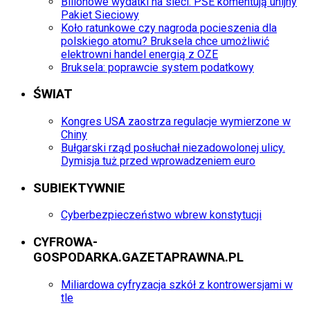
Bilionowe wydatki na sieci. PSE komentują unijny
Pakiet Sieciowy
Koło ratunkowe czy nagroda pocieszenia dla
polskiego atomu? Bruksela chce umożliwić
elektrowni handel energią z OZE
Bruksela: poprawcie system podatkowy
ŚWIAT
Kongres USA zaostrza regulacje wymierzone w
Chiny
Bułgarski rząd posłuchał niezadowolonej ulicy.
Dymisja tuż przed wprowadzeniem euro
SUBIEKTYWNIE
Cyberbezpieczeństwo wbrew konstytucji
CYFROWA-
GOSPODARKA.GAZETAPRAWNA.PL
Miliardowa cyfryzacja szkół z kontrowersjami w
tle