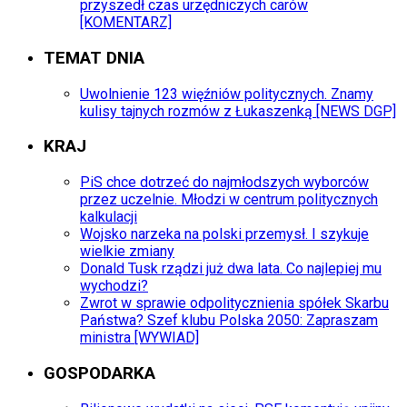
przyszedł czas urzędniczych carów
[KOMENTARZ]
TEMAT DNIA
Uwolnienie 123 więźniów politycznych. Znamy
kulisy tajnych rozmów z Łukaszenką [NEWS DGP]
KRAJ
PiS chce dotrzeć do najmłodszych wyborców
przez uczelnie. Młodzi w centrum politycznych
kalkulacji
Wojsko narzeka na polski przemysł. I szykuje
wielkie zmiany
Donald Tusk rządzi już dwa lata. Co najlepiej mu
wychodzi?
Zwrot w sprawie odpolitycznienia spółek Skarbu
Państwa? Szef klubu Polska 2050: Zapraszam
ministra [WYWIAD]
GOSPODARKA