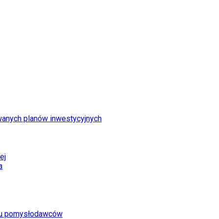
wanych planów inwestycyjnych
ej
a
iwu pomysłodawców