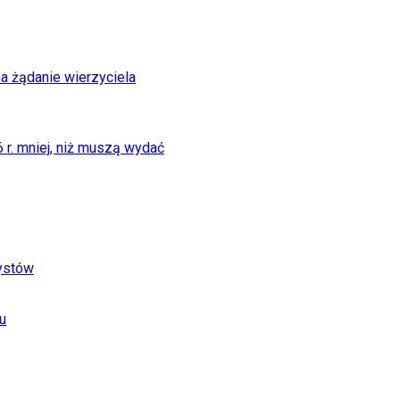
na żądanie wierzyciela
r. mniej, niż muszą wydać
tystów
u