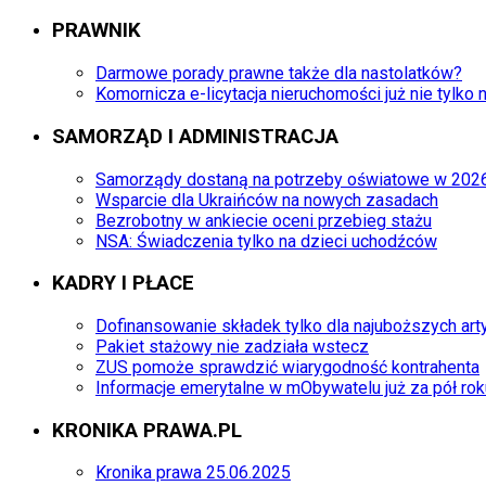
PRAWNIK
Darmowe porady prawne także dla nastolatków?
Komornicza e-licytacja nieruchomości już nie tylko 
SAMORZĄD I ADMINISTRACJA
Samorządy dostaną na potrzeby oświatowe w 2026 
Wsparcie dla Ukraińców na nowych zasadach
Bezrobotny w ankiecie oceni przebieg stażu
NSA: Świadczenia tylko na dzieci uchodźców
KADRY I PŁACE
Dofinansowanie składek tylko dla najuboższych ar
Pakiet stażowy nie zadziała wstecz
ZUS pomoże sprawdzić wiarygodność kontrahenta
Informacje emerytalne w mObywatelu już za pół rok
KRONIKA PRAWA.PL
Kronika prawa 25.06.2025