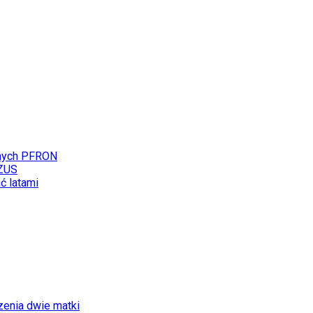
łanych PFRON
 ZUS
ć latami
zenia dwie matki