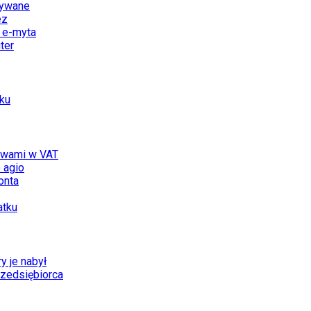
rywane
ez
o e-myta
ter
dku
stwami w VAT
o agio
onta
atku
y je nabył
rzedsiębiorca