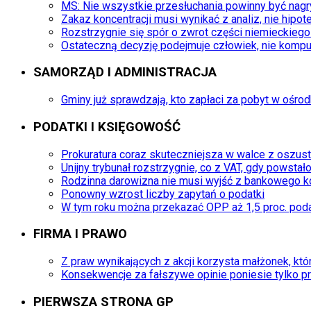
MS: Nie wszystkie przesłuchania powinny być nag
Zakaz koncentracji musi wynikać z analiz, nie hipot
Rozstrzygnie się spór o zwrot części niemieckieg
Ostateczną decyzję podejmuje człowiek, nie kompu
SAMORZĄD I ADMINISTRACJA
Gminy już sprawdzają, kto zapłaci za pobyt w ośro
PODATKI I KSIĘGOWOŚĆ
Prokuratura coraz skuteczniejsza w walce z oszu
Unijny trybunał rozstrzygnie, co z VAT, gdy powstał
Rodzinna darowizna nie musi wyjść z bankowego k
Ponowny wzrost liczby zapytań o podatki
W tym roku można przekazać OPP aż 1,5 proc. pod
FIRMA I PRAWO
Z praw wynikających z akcji korzysta małżonek, któr
Konsekwencje za fałszywe opinie poniesie tylko p
PIERWSZA STRONA GP