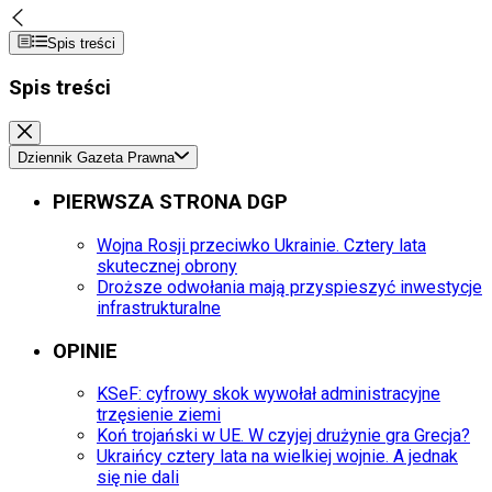
Spis treści
Spis treści
Dziennik Gazeta Prawna
PIERWSZA STRONA DGP
Wojna Rosji przeciwko Ukrainie. Cztery lata
skutecznej obrony
Droższe odwołania mają przyspieszyć inwestycje
infrastrukturalne
OPINIE
KSeF: cyfrowy skok wywołał administracyjne
trzęsienie ziemi
Koń trojański w UE. W czyjej drużynie gra Grecja?
Ukraińcy cztery lata na wielkiej wojnie. A jednak
się nie dali