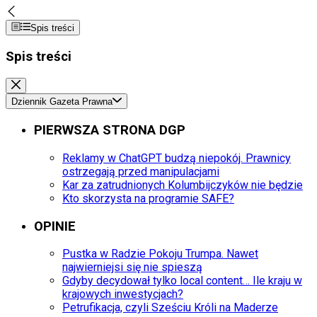
Spis treści
Spis treści
Dziennik Gazeta Prawna
PIERWSZA STRONA DGP
Reklamy w ChatGPT budzą niepokój. Prawnicy
ostrzegają przed manipulacjami
Kar za zatrudnionych Kolumbijczyków nie będzie
Kto skorzysta na programie SAFE?
OPINIE
Pustka w Radzie Pokoju Trumpa. Nawet
najwierniejsi się nie spieszą
Gdyby decydował tylko local content… Ile kraju w
krajowych inwestycjach?
Petrufikacja, czyli Sześciu Króli na Maderze