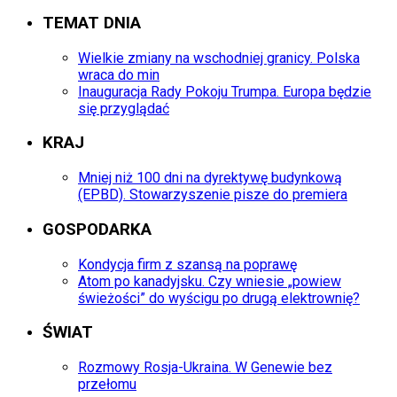
TEMAT DNIA
Wielkie zmiany na wschodniej granicy. Polska
wraca do min
Inauguracja Rady Pokoju Trumpa. Europa będzie
się przyglądać
KRAJ
Mniej niż 100 dni na dyrektywę budynkową
(EPBD). Stowarzyszenie pisze do premiera
GOSPODARKA
Kondycja firm z szansą na poprawę
Atom po kanadyjsku. Czy wniesie „powiew
świeżości” do wyścigu po drugą elektrownię?
ŚWIAT
Rozmowy Rosja-Ukraina. W Genewie bez
przełomu