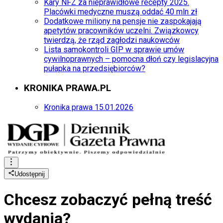
Kary NFZ za nieprawidłowe recepty 2025.
Placówki medyczne muszą oddać 40 mln zł
Dodatkowe miliony na pensje nie zaspokajają
apetytów pracowników uczelni. Związkowcy
twierdzą, że rząd zagłodzi naukowców
Lista samokontroli GIP w sprawie umów
cywilnoprawnych – pomocna dłoń czy legislacyjna
pułapka na przedsiębiorców?
KRONIKA PRAWA.PL
Kronika prawa 15.01.2026
Udostępnij
Chcesz zobaczyć
pełną treść
wydania?