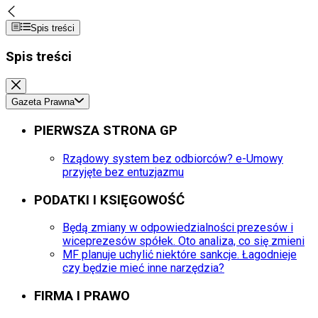
Spis treści
Spis treści
Gazeta Prawna
PIERWSZA STRONA GP
Rządowy system bez odbiorców? e-Umowy
przyjęte bez entuzjazmu
PODATKI I KSIĘGOWOŚĆ
Będą zmiany w odpowiedzialności prezesów i
wiceprezesów spółek. Oto analiza, co się zmieni
MF planuje uchylić niektóre sankcje. Łagodnieje
czy będzie mieć inne narzędzia?
FIRMA I PRAWO