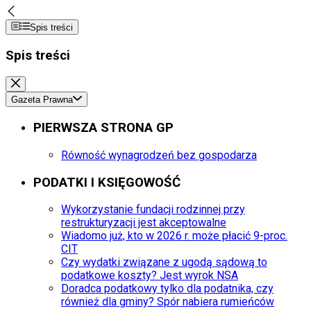
Spis treści
Spis treści
Gazeta Prawna
PIERWSZA STRONA GP
Równość wynagrodzeń bez gospodarza
PODATKI I KSIĘGOWOŚĆ
Wykorzystanie fundacji rodzinnej przy
restrukturyzacji jest akceptowalne
Wiadomo już, kto w 2026 r. może płacić 9-proc.
CIT
Czy wydatki związane z ugodą sądową to
podatkowe koszty? Jest wyrok NSA
Doradca podatkowy tylko dla podatnika, czy
również dla gminy? Spór nabiera rumieńców