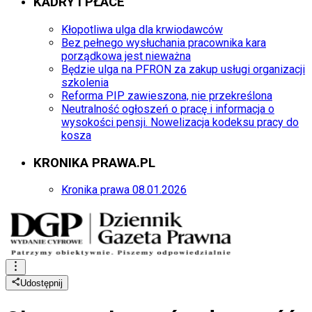
KADRY I PŁACE
Kłopotliwa ulga dla krwiodawców
Bez pełnego wysłuchania pracownika kara
porządkowa jest nieważna
Będzie ulga na PFRON za zakup usługi organizacji
szkolenia
Reforma PIP zawieszona, nie przekreślona
Neutralność ogłoszeń o pracę i informacja o
wysokości pensji. Nowelizacja kodeksu pracy do
kosza
KRONIKA PRAWA.PL
Kronika prawa 08.01.2026
Udostępnij