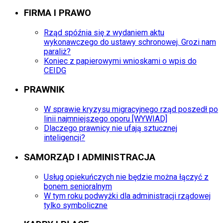
FIRMA I PRAWO
Rząd spóźnia się z wydaniem aktu
wykonawczego do ustawy schronowej. Grozi nam
paraliż?
Koniec z papierowymi wnioskami o wpis do
CEIDG
PRAWNIK
W sprawie kryzysu migracyjnego rząd poszedł po
linii najmniejszego oporu [WYWIAD]
Dlaczego prawnicy nie ufają sztucznej
inteligencji?
SAMORZĄD I ADMINISTRACJA
Usług opiekuńczych nie będzie można łączyć z
bonem senioralnym
W tym roku podwyżki dla administracji rządowej
tylko symboliczne