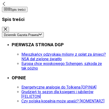
Spis treści
Spis treści
Dziennik Gazeta Prawna
PIERWSZA STRONA DGP
Mieszkańcy odzyskają miliony z opłat za śmieci?
NSA dał zielone światło
Europa chce wojskowego Schengen, szkoda że
tak późno
OPINIE
Energetyczne analogie do Tolkiena [OPINIA]
Grudzień to sezon dla księgarni i jubilerów
[FELIETON]
Czy polska kopalnia może upaść? [KOMENTARZ]