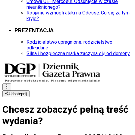
Umowa UE–Mercosur. Odsunięcie w czasie
nieuniknionego?
Rosjanie wzmogli ataki na Odessę. Co się za tym
kryje?
PREZENTACJA
Rodzicielstwo upragnione, rodzicielstwo
odkładane
Silna i bezpieczna marka zaczyna się od domeny
Udostępnij
Chcesz zobaczyć
pełną treść
wydania?