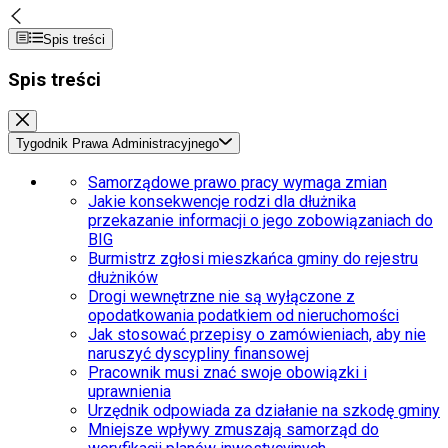
Spis treści
Spis treści
Tygodnik Prawa Administracyjnego
Samorządowe prawo pracy wymaga zmian
Jakie konsekwencje rodzi dla dłużnika
przekazanie informacji o jego zobowiązaniach do
BIG
Burmistrz zgłosi mieszkańca gminy do rejestru
dłużników
Drogi wewnętrzne nie są wyłączone z
opodatkowania podatkiem od nieruchomości
Jak stosować przepisy o zamówieniach, aby nie
naruszyć dyscypliny finansowej
Pracownik musi znać swoje obowiązki i
uprawnienia
Urzędnik odpowiada za działanie na szkodę gminy
Mniejsze wpływy zmuszają samorząd do