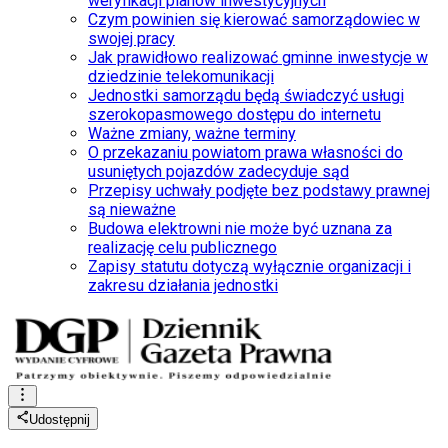
weryfikacji planów inwestycyjnych
Czym powinien się kierować samorządowiec w
swojej pracy
Jak prawidłowo realizować gminne inwestycje w
dziedzinie telekomunikacji
Jednostki samorządu będą świadczyć usługi
szerokopasmowego dostępu do internetu
Ważne zmiany, ważne terminy
O przekazaniu powiatom prawa własności do
usuniętych pojazdów zadecyduje sąd
Przepisy uchwały podjęte bez podstawy prawnej
są nieważne
Budowa elektrowni nie może być uznana za
realizację celu publicznego
Zapisy statutu dotyczą wyłącznie organizacji i
zakresu działania jednostki
Udostępnij