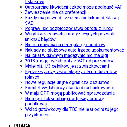
fiskusowi
Outsourcing likwidacji szkód może podlegać VAT
Zawieszenie nie da preferencji
Każdy ma prawo do złożenia celnikom deklaracji
SAD
Poprawi się bezpieczeństwo obrotu z Turcją
Weryfikacja stawek amortyzacyjnych pozwoli
uniknąć błędów
Nie ma miejsca na deregulację doradców
Nakłady na służbowe auto trzeba udokumentować
Na lokal w dawnym magazynie nie ma ulgi
2013: mogą być kłopoty z VAT od prezentów
Mniej niż 1/3 celników jest związkowcami
Będzie wyższy zwrot akcyzy dla producentów
rolnych
Nowe regulacje unijne ograniczą oszustwa
Komitet wydał nowy standard rachunkowości
W maju OPP mogą publikować sprawozdania
Niemcy i Luksemburg podpisały umowę
podatkową
Wkład gotówkowy dla TBS nie jest od razu jego
przychodem
PRACA