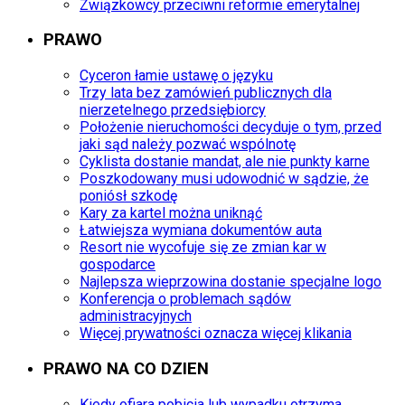
Związkowcy przeciwni reformie emerytalnej
PRAWO
Cyceron łamie ustawę o języku
Trzy lata bez zamówień publicznych dla
nierzetelnego przedsiębiorcy
Położenie nieruchomości decyduje o tym, przed
jaki sąd należy pozwać wspólnotę
Cyklista dostanie mandat, ale nie punkty karne
Poszkodowany musi udowodnić w sądzie, że
poniósł szkodę
Kary za kartel można uniknąć
Łatwiejsza wymiana dokumentów auta
Resort nie wycofuje się ze zmian kar w
gospodarce
Najlepsza wieprzowina dostanie specjalne logo
Konferencja o problemach sądów
administracyjnych
Więcej prywatności oznacza więcej klikania
PRAWO NA CO DZIEN
Kiedy ofiara pobicia lub wypadku otrzyma