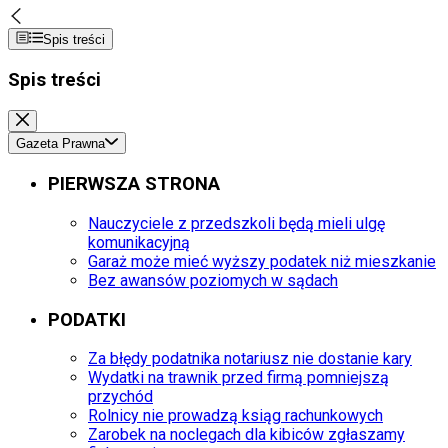
Spis treści
Spis treści
Gazeta Prawna
PIERWSZA STRONA
Nauczyciele z przedszkoli będą mieli ulgę
komunikacyjną
Garaż może mieć wyższy podatek niż mieszkanie
Bez awansów poziomych w sądach
PODATKI
Za błędy podatnika notariusz nie dostanie kary
Wydatki na trawnik przed firmą pomniejszą
przychód
Rolnicy nie prowadzą ksiąg rachunkowych
Zarobek na noclegach dla kibiców zgłaszamy