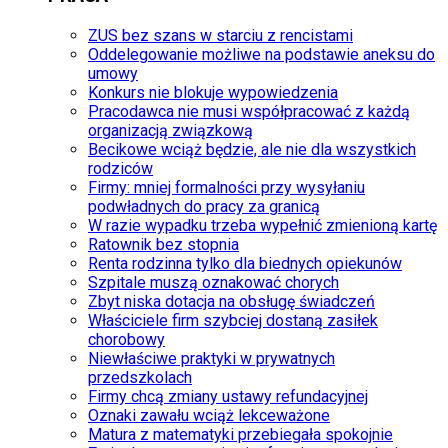
ZUS bez szans w starciu z rencistami
Oddelegowanie możliwe na podstawie aneksu do
umowy
Konkurs nie blokuje wypowiedzenia
Pracodawca nie musi współpracować z każdą
organizacją związkową
Becikowe wciąż będzie, ale nie dla wszystkich
rodziców
Firmy: mniej formalności przy wysyłaniu
podwładnych do pracy za granicą
W razie wypadku trzeba wypełnić zmienioną kartę
Ratownik bez stopnia
Renta rodzinna tylko dla biednych opiekunów
Szpitale muszą oznakować chorych
Zbyt niska dotacja na obsługę świadczeń
Właściciele firm szybciej dostaną zasiłek
chorobowy
Niewłaściwe praktyki w prywatnych
przedszkolach
Firmy chcą zmiany ustawy refundacyjnej
Oznaki zawału wciąż lekceważone
Matura z matematyki przebiegała spokojnie